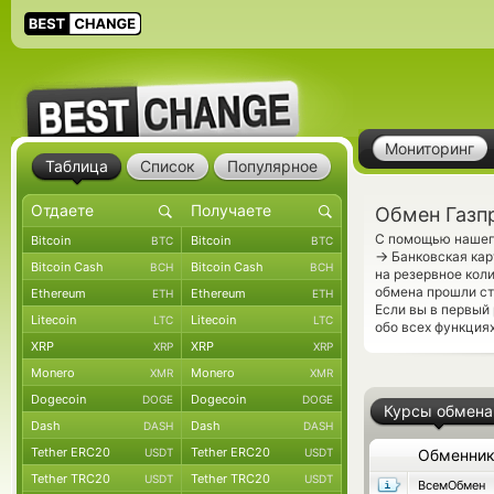
Мониторинг
Таблица
Список
Популярное
Обмен Газп
С помощью нашего
Bitcoin
Bitcoin
BTC
BTC
→
Банковская кар
Bitcoin Cash
Bitcoin Cash
BCH
BCH
на резервное кол
обмена прошли ст
Ethereum
Ethereum
ETH
ETH
Если вы в первый
Litecoin
Litecoin
LTC
LTC
обо всех функциях
XRP
XRP
XRP
XRP
Monero
Monero
XMR
XMR
Dogecoin
Dogecoin
DOGE
DOGE
Курсы обмена
Dash
Dash
DASH
DASH
Tether ERC20
Tether ERC20
USDT
USDT
Обменни
Tether TRC20
Tether TRC20
USDT
USDT
ВсемОбмен