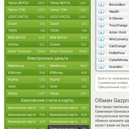
Tether BEP20
Tether BEP20
USDT
USDT
BitcoinBox
Tether TON
Tether TON
USDT
USDT
WayBit
USDC ERC20
USDC ERC20
USDC
USDC
X-Obmen
Zcash
Zcash
ZEC
ZEC
TroyChange
TRON
TRON
TRX
TRX
Aztec-Gold
BNB BEP20
BNB BEP20
BNB
BNB
WmCurrency
Solana
Solana
SOL
SOL
CatChange
Gram (Toncoin)
Gram (Toncoin)
GRAM
GRAM
FinBitFlow
Электронные деньги
CyberMoney
WebMoney
WebMoney
WMZ
WMZ
GrumBot
ЮMoney
ЮMoney
RUB
RUB
Всего по направле
PayPal
PayPal
USD
USD
Суммарный резерв
Volet
Volet
USD
USD
Официальный курс
Alipay
Alipay
CNY
CNY
Обмен Gazpr
Банковские счета и карты
Все представленные
Банковская карта
Банковская карта
USD
USD
Гривневая банковс
Банковская карта
Банковская карта
RUB
RUB
специальные метки,
обмена нажмите оди
Банковская карта
Банковская карта
EUR
EUR
валют вами не была
Банковская карта
Банковская карта
UAH
UAH