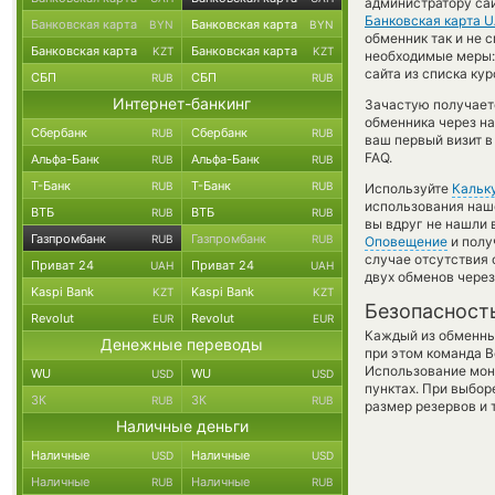
администратору сай
Банковская карта 
Банковская карта
Банковская карта
BYN
BYN
обменник так и не 
Банковская карта
Банковская карта
KZT
KZT
необходимые меры:
сайта из списка ку
СБП
СБП
RUB
RUB
Интернет-банкинг
Зачастую получаетс
обменника через на
Сбербанк
Сбербанк
RUB
RUB
ваш первый визит в
FAQ.
Альфа-Банк
Альфа-Банк
RUB
RUB
Т-Банк
Т-Банк
RUB
RUB
Используйте
Кальк
использования наше
ВТБ
ВТБ
RUB
RUB
вы вдруг не нашли 
Газпромбанк
Газпромбанк
RUB
RUB
Оповещение
и полу
случае отсутствия
Приват 24
Приват 24
UAH
UAH
двух обменов через
Kaspi Bank
Kaspi Bank
KZT
KZT
Безопасност
Revolut
Revolut
EUR
EUR
Каждый из обменны
Денежные переводы
при этом команда 
Использование мон
WU
WU
USD
USD
пунктах. При выбор
ЗК
ЗК
RUB
RUB
размер резервов и 
Наличные деньги
Наличные
Наличные
USD
USD
Наличные
Наличные
RUB
RUB