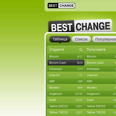
Таблица
Список
Популярно
Bitcoin
Bitcoin
BTC
Bitcoin Cash
Bitcoin Cash
BCH
Ethereum
Ethereum
ETH
Litecoin
Litecoin
LTC
XRP
XRP
XRP
Monero
Monero
XMR
Dogecoin
Dogecoin
DOGE
D
Dash
Dash
DASH
D
Tether ERC20
Tether ERC20
USDT
U
Tether TRC20
Tether TRC20
USDT
U