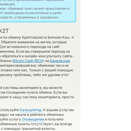
анзакций.
нная, обменный пункт может приостановить
YC необходима исключительно в целях
редств, отправленных в транзакции.
 KZT
→
ги по обмену Криптовалюта Биткоин Кэш
 Обратите внимание на метки, которые
Для мгновенного перехода на сайт
бменника. Если вы совершили переход на
 обратиться к онлайн-консультанту сайта-
 обмены
Bitcoin Cash (BCH)
на
Банковская
интересовавший вас обменник так и не
а, оповестите нас. Только с вашей помощью
ричину проблемы, либо же удалим этот
ей системы мониторинга, вы можете
том посещении пункта обмена. Если вы
визит в нашу систему мониторинга, просто
используйте
Калькулятор
. К вашим услугам
 вдруг не нашли в рейтинге обменных
зуйте услугу
Оповещение
и получите
 обменные пункты отсутствуют, вы всегда
в с помощью транзитной валюты.