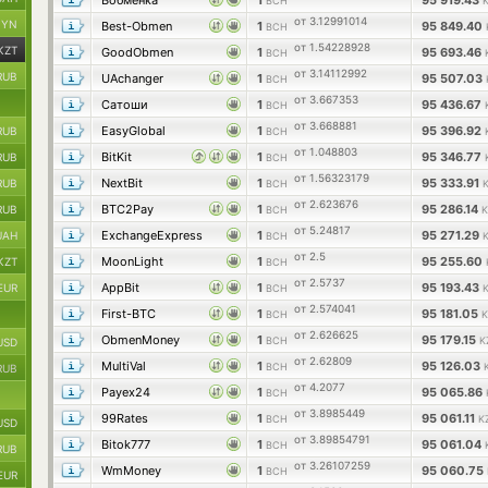
Вобменка
1
95 919.43
BCH
от 3.12991014
BYN
Best-Obmen
1
95 849.40
BCH
от 1.54228928
KZT
GoodObmen
1
95 693.46
BCH
от 3.14112992
RUB
UAchanger
1
95 507.03
BCH
от 3.667353
Сатоши
1
95 436.67
BCH
от 3.668881
EasyGlobal
1
95 396.92
RUB
BCH
от 1.048803
BitKit
1
95 346.77
RUB
BCH
от 1.56323179
NextBit
1
95 333.91
RUB
BCH
от 2.623676
BTC2Pay
1
95 286.14
RUB
BCH
K
от 5.24817
ExchangeExpress
1
95 271.29
UAH
BCH
от 2.5
MoonLight
1
95 255.60
KZT
BCH
от 2.5737
AppBit
1
95 193.43
EUR
BCH
от 2.574041
First-BTC
1
95 181.05
BCH
K
от 2.626625
ObmenMoney
1
95 179.15
BCH
K
USD
от 2.62809
MultiVal
1
95 126.03
BCH
RUB
от 4.2077
Payex24
1
95 065.86
BCH
от 3.8985449
99Rates
1
95 061.11
BCH
K
USD
от 3.89854791
Bitok777
1
95 061.04
BCH
RUB
от 3.26107259
WmMoney
1
95 060.75
BCH
EUR