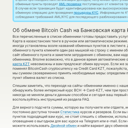
обменные пункты проводят
AML-проверки
поступающих от клиентов тр
В случае если транзакция будет идентифицирована как высокорискова
обменную операцию для проведения
процедуры KYC
. Информация по K
соблюдения требований AML/KYC для последующего разблокирования с
Об обмене Bitcoin Cash на Банковская карта
Все перечисленные в списке обменники готовы предоставить услу
Карта в казахстанских тенге в ручном или автоматическом режиме.
иногда установлены возле названий обменных пунктов в листинге. 
обменного пункта кликните один раз мышкой на строку с именем о
сайт обменного пункта и заметили затруднения с обменом, вам надо
обменника. Вполне возможно, что в данное время автоматические
карта KZT
невозможны и вам предложат обмен вручную. Если же за
поменял BitcoinCash cryptocurrency на Credit Card KZT, пожалуйст
мы сумеем своевременно принять необходимые меры: определим п
пункт обмена валют из списка.
Спешим заметить, что переходя на сайты-обменники именно с наш
→
обнаружить более интересный курс BCH
Card-KZT, чем при прос
никогда не меняли деньги данным способом и сегодня ваш первый 
воспользуйтесь инструкцией из раздела FAQ.
Для верного подсчета суммы, которую вы получаете или отдаете, 
постоянно доступна точная
Статистика
курсов и резервов. Если вы
пунктов подходящий вам курс, не стоит спешить с обменом, исполь
оповещение о выгодном для вас курсе на Telegram или e-mail. Если
можете использовать
Двойной обмен
и найти вариант двух обмено