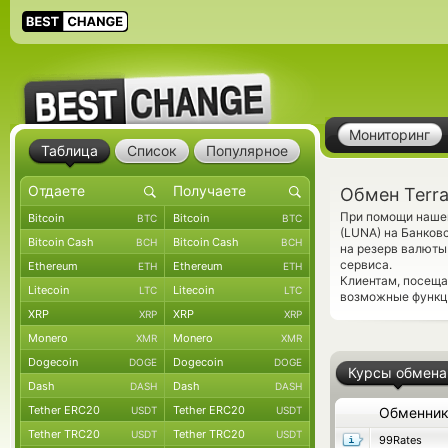
Мониторинг
Таблица
Список
Популярное
Обмен Terra
При помощи нашег
Bitcoin
Bitcoin
BTC
BTC
(LUNA) на Банков
Bitcoin Cash
Bitcoin Cash
BCH
BCH
на резерв валюты
сервиса.
Ethereum
Ethereum
ETH
ETH
Клиентам, посещ
Litecoin
Litecoin
LTC
LTC
возможные функци
XRP
XRP
XRP
XRP
Monero
Monero
XMR
XMR
Dogecoin
Dogecoin
DOGE
DOGE
Курсы обмена
Dash
Dash
DASH
DASH
Tether ERC20
Tether ERC20
USDT
USDT
Обменни
Tether TRC20
Tether TRC20
USDT
USDT
99Rates