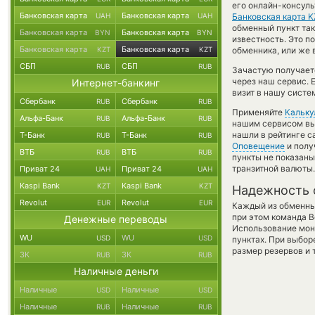
его онлайн-консуль
Банковская карта
Банковская карта
UAH
UAH
Банковская карта 
обменный пункт так 
Банковская карта
Банковская карта
BYN
BYN
известность. Это 
Банковская карта
Банковская карта
KZT
KZT
обменника, или же 
СБП
СБП
RUB
RUB
Зачастую получаетс
через наш сервис. 
Интернет-банкинг
визит в нашу систе
Сбербанк
Сбербанк
RUB
RUB
Применяйте
Кальку
Альфа-Банк
Альфа-Банк
RUB
RUB
нашим сервисом вы,
нашли в рейтинге с
Т-Банк
Т-Банк
RUB
RUB
Оповещение
и полу
ВТБ
ВТБ
RUB
RUB
пункты не показаны
транзитной валюты.
Приват 24
Приват 24
UAH
UAH
Kaspi Bank
Kaspi Bank
KZT
KZT
Надежность 
Revolut
Revolut
EUR
EUR
Каждый из обменны
при этом команда 
Денежные переводы
Использование мон
WU
WU
USD
USD
пунктах. При выбор
размер резервов и 
ЗК
ЗК
RUB
RUB
Наличные деньги
Наличные
Наличные
USD
USD
Наличные
Наличные
RUB
RUB