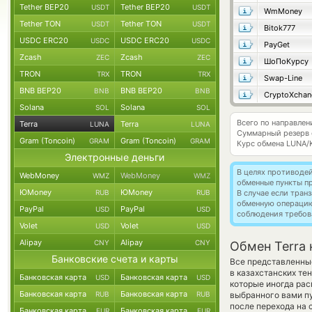
Tether BEP20
Tether BEP20
USDT
USDT
WmMoney
Tether TON
Tether TON
USDT
USDT
Bitok777
USDC ERC20
USDC ERC20
USDC
USDC
PayGet
Zcash
Zcash
ZEC
ZEC
ШоПоКурсу
TRON
TRON
TRX
TRX
Swap-Line
BNB BEP20
BNB BEP20
BNB
BNB
CryptoXchan
Solana
Solana
SOL
SOL
Всего по направлен
Terra
Terra
LUNA
LUNA
Суммарный резерв
Gram (Toncoin)
Gram (Toncoin)
GRAM
GRAM
Курс обмена
LUNA/
Электронные деньги
В целях противоде
WebMoney
WebMoney
WMZ
WMZ
обменные пункты п
ЮMoney
ЮMoney
RUB
RUB
В случае если тра
обменную операци
PayPal
PayPal
USD
USD
соблюдения требов
Volet
Volet
USD
USD
Alipay
Alipay
CNY
CNY
Обмен Terra 
Банковские счета и карты
Все представленны
в казахстанских те
Банковская карта
Банковская карта
USD
USD
которые иногда рас
Банковская карта
Банковская карта
RUB
RUB
выбранного вами п
после перехода на 
Банковская карта
Банковская карта
EUR
EUR