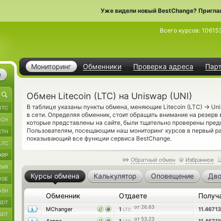
Уже видели новый BestChange? Пригла
Всего курсов:
10615
Мониторинг
Обменники
Проверка адреса
Пар
е
Обмен Litecoin (LTC) на Uniswap (UNI)
→
В таблице указаны пункты обмена, меняющие Litecoin (LTC)
Uni
BTC
в сети. Определяя обменник, стоит обращать внимание на резерв
BCH
которые представлены на сайте, были тщательно проверены пре
Пользователям, посещающим наш мониторинг курсов в первый р
ETH
показывающий все функции сервиса BestChange.
LTC
XRP
Обратный обмен
Избранное
XMR
Курсы обмена
Калькулятор
Оповещение
Дво
OGE
ASH
Обменник
Отдаете
Получ
SDT
от 26.63
MChanger
1
11.4671
LTC
SDT
от 53.23