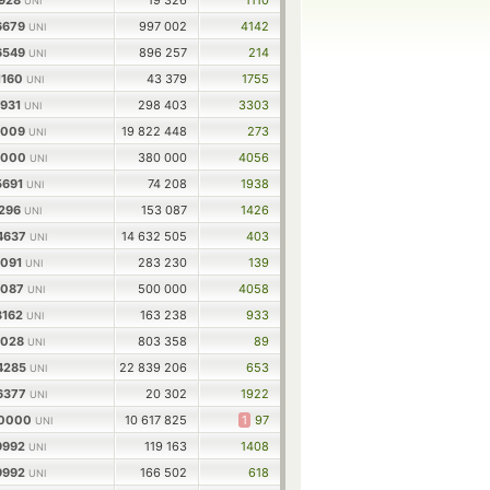
1928
19 326
1110
UNI
6679
997 002
4142
UNI
6549
896 257
214
UNI
1160
43 379
1755
UNI
7931
298 403
3303
UNI
5009
19 822 448
273
UNI
15000
380 000
4056
UNI
5691
74 208
1938
UNI
5296
153 087
1426
UNI
94637
14 632 505
403
UNI
3091
283 230
139
UNI
3087
500 000
4058
UNI
3162
163 238
933
UNI
1028
803 358
89
UNI
84285
22 839 206
653
UNI
76377
20 302
1922
UNI
00000
10 617 825
1
97
UNI
9992
119 163
1408
UNI
9992
166 502
618
UNI