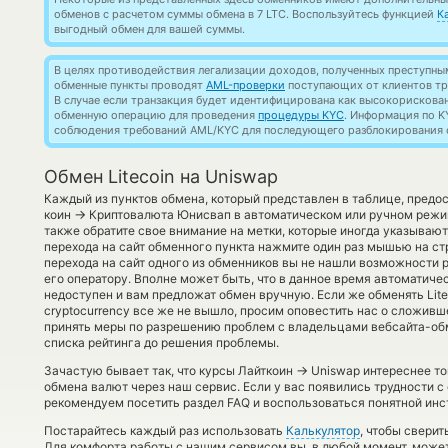
обменов с расчетом суммы обмена в 7 LTC. Воспользуйтесь функцией
К
выгодный обмен для вашей суммы.
В целях противодействия легализации доходов, полученных преступны
обменные пункты проводят
AML-проверки
поступающих от клиентов тр
В случае если транзакция будет идентифицирована как высокорискова
обменную операцию для проведения
процедуры KYC
. Информация по K
соблюдения требований AML/KYC для последующего разблокирования с
Обмен Litecoin на Uniswap
Каждый из пунктов обмена, который представлен в таблице, предо
→
коин
Криптовалюта Юнисвап в автоматическом или ручном режи
также обратите свое внимание на метки, которые иногда указывают
перехода на сайт обменного пункта нажмите один раз мышью на ст
перехода на сайт одного из обменников вы не нашли возможности 
его оператору. Вполне может быть, что в данное время автоматич
недоступен и вам предложат обмен вручную. Если же обменять Lite 
cryptocurrency все же не вышло, просим оповестить нас о сложив
принять меры по разрешению проблем с владельцами вебсайта-обм
списка рейтинга до решения проблемы.
→
Зачастую бывает так, что курсы Лайткоин
Uniswap интереснее тог
обмена валют через наш сервис. Если у вас появились трудности с
рекомендуем посетить раздел FAQ и воспользоваться понятной инс
Постарайтесь каждый раз использовать
Калькулятор
, чтобы свери
Для комфорта работы с нашим сервисом вы, в любой момент, может