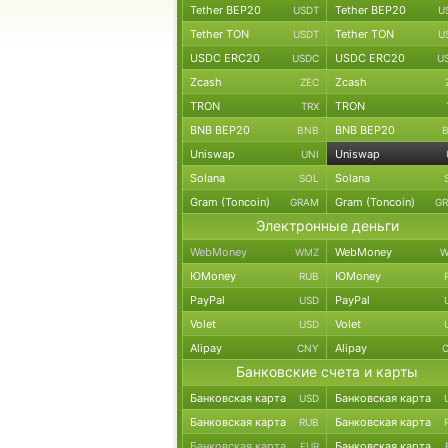
Tether BEP20
Tether BEP20
USDT
U
Tether TON
Tether TON
USDT
U
USDC ERC20
USDC ERC20
USDC
U
Zcash
Zcash
ZEC
TRON
TRON
TRX
BNB BEP20
BNB BEP20
BNB
Uniswap
Uniswap
UNI
Solana
Solana
SOL
Gram (Toncoin)
Gram (Toncoin)
GRAM
G
Электронные деньги
WebMoney
WebMoney
WMZ
W
ЮMoney
ЮMoney
RUB
PayPal
PayPal
USD
Volet
Volet
USD
Alipay
Alipay
CNY
Банковские счета и карты
Банковская карта
Банковская карта
USD
Банковская карта
Банковская карта
RUB
Банковская карта
Банковская карта
EUR