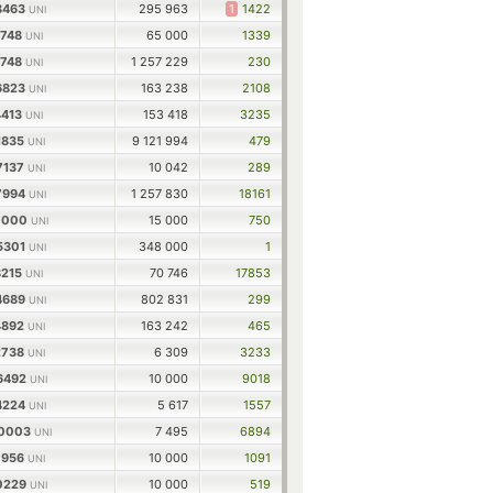
8463
295 963
1
1422
UNI
1748
65 000
1339
UNI
1748
1 257 229
230
UNI
6823
163 238
2108
UNI
4413
153 418
3235
UNI
1835
9 121 994
479
UNI
7137
10 042
289
UNI
7994
1 257 830
18161
UNI
10000
15 000
750
UNI
5301
348 000
1
UNI
8215
70 746
17853
UNI
4689
802 831
299
UNI
4892
163 242
465
UNI
2738
6 309
3233
UNI
76492
10 000
9018
UNI
4224
5 617
1557
UNI
00003
7 495
6894
UNI
0956
10 000
1091
UNI
50229
10 000
519
UNI