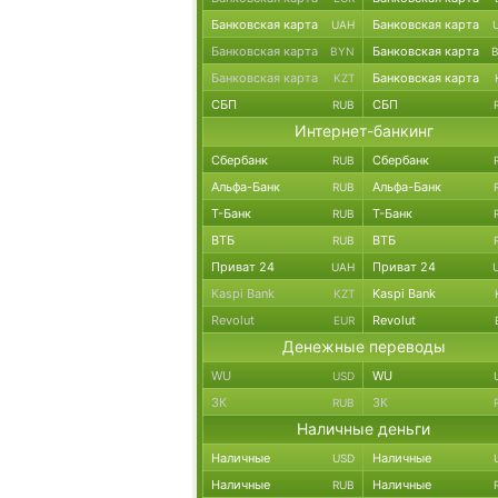
Банковская карта
Банковская карта
UAH
Банковская карта
Банковская карта
BYN
Банковская карта
Банковская карта
KZT
СБП
СБП
RUB
Интернет-банкинг
Сбербанк
Сбербанк
RUB
Альфа-Банк
Альфа-Банк
RUB
Т-Банк
Т-Банк
RUB
ВТБ
ВТБ
RUB
Приват 24
Приват 24
UAH
Kaspi Bank
Kaspi Bank
KZT
Revolut
Revolut
EUR
Денежные переводы
WU
WU
USD
ЗК
ЗК
RUB
Наличные деньги
Наличные
Наличные
USD
Наличные
Наличные
RUB