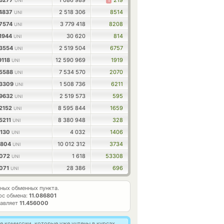
36277
1 086 989
1
219
UNI
74837
2 518 306
8514
UNI
77574
3 779 418
8208
UNI
31944
30 620
814
UNI
33554
2 519 504
6757
UNI
9118
12 590 969
1919
UNI
45588
7 534 570
2070
UNI
43309
1 508 736
6211
UNI
29632
2 519 573
595
UNI
82152
8 595 844
1659
UNI
5211
8 380 948
328
UNI
5130
4 032
1406
UNI
2804
10 012 312
3734
UNI
5072
1 618
53308
UNI
5071
28 386
696
UNI
ных обменных пункта.
рс обмена:
11.086801
тавляет
11.456000
 комиссии, которые уже учтены в курсах