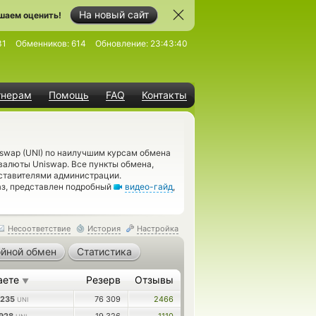
На новый сайт
шаем оценить!
31
Обменников:
614
Обновление:
23:43:40
тнерам
Помощь
FAQ
Контакты
swap (UNI) по наилучшим курсам обмена
 валюты Uniswap. Все пункты обмена,
дставителями администрации.
аз, представлен подробный
видео-гайд
,
Несоответствие
История
Настройка
йной обмен
Статистика
аете
Резерв
Отзывы
▼
3235
76 309
2466
UNI