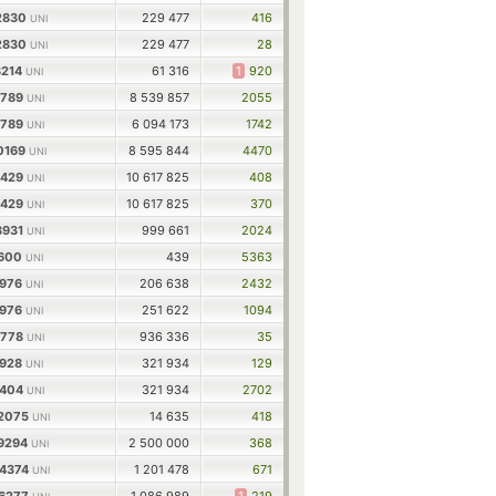
52830
229 477
416
UNI
52830
229 477
28
UNI
8214
61 316
1
920
UNI
7789
8 539 857
2055
UNI
7789
6 094 173
1742
UNI
0169
8 595 844
4470
UNI
1429
10 617 825
408
UNI
1429
10 617 825
370
UNI
8931
999 661
2024
UNI
2600
439
5363
UNI
5976
206 638
2432
UNI
5976
251 622
1094
UNI
9778
936 336
35
UNI
4928
321 934
129
UNI
9404
321 934
2702
UNI
32075
14 635
418
UNI
99294
2 500 000
368
UNI
24374
1 201 478
671
UNI