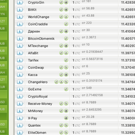
от 161
CryptoGin
1
11.4283
LTC
UAH
от 56.89
BitKit
1
11.4265
LTC
BYN
от 43.88
WorldChange
1
11.4265
LTC
KZT
от 220
CoinCraddle
1
11.4232
LTC
RUB
от 30
Даркен
1
11.4106
LTC
от 2.3672
BitcoinObmennik
1
11.4057
LTC
RUB
от 10
MTexchange
1
11.4029
LTC
RUB
от 0.21939447
AlfaBit
1
11.3975
LTC
RUB
от 0.56373116
Tarifex
1
11.373
LTC
RUB
от 6
CoinSwap
1
11.3704
LTC
UAH
от 25
Касса
1
11.3610
LTC
KZT
от 0.31015174
ChangeHero
1
11.3476
LTC
EUR
от 549
GoExme
1
11.3467
LTC
от 2.71492158
CryptoRoyal
1
11.3410
LTC
USD
от 8.7689
Receive-Money
1
11.340
LTC
RUB
от 2.6453295
MrMoney
1
11.3407
LTC
от 20.28
X-Pay
1
11.340
LTC
от 8.7689
USD
Quantex
1
11.3381
LTC
от 8.7689
RUB
EliteObmen
1
11.329
LTC