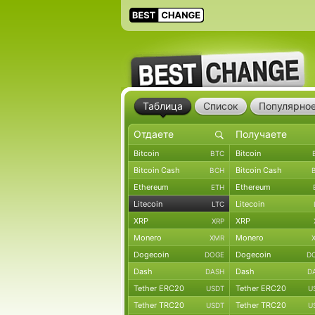
Таблица
Список
Популярно
Bitcoin
Bitcoin
BTC
Bitcoin Cash
Bitcoin Cash
BCH
Ethereum
Ethereum
ETH
Litecoin
Litecoin
LTC
XRP
XRP
XRP
Monero
Monero
XMR
Dogecoin
Dogecoin
DOGE
D
Dash
Dash
DASH
D
Tether ERC20
Tether ERC20
USDT
U
Tether TRC20
Tether TRC20
USDT
U