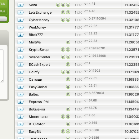
от 4.48
EUR
Sona
1
11.324
LTC
от 4.48
UAH
LetsExchange
1
11.324
LTC
от 0.27110094
CyberMoney
1
11.3210
LTC
от 22.22
WmMoney
1
11.3177
LTC
от 22.22
Bitok777
1
11.3177
LTC
от 22.33
MultiVal
1
11.2605
LTC
от 2.19490781
KryptoSwap
1
11.2357
LTC
от 2.19538968
SwapsCenter
1
11.2357
LTC
от 1
ECashExpert
1
11.2235
LTC
от 0.17902
Coinfy
1
11.1719
LTC
от 22.51
Сатоши
1
11.1688
LTC
от 22.51
EasyGlobal
1
11.1688
LTC
от 6.5678031
Baltex
1
11.1602
LTC
от 67.68
Express-PM
1
11.1459
LTC
от 67.75
Вобменка
1
11.1344
LTC
от 2.66
Монеткинс
1
11.090
LTC
от 0.865
BTCRotor
1
11.006
LTC
от 0.6586
EasyBit
1
10.970
LTC
от 0.6586