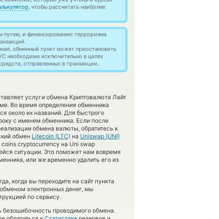
алькулятор
, чтобы рассчитать наиболее
м путем, и финансированию терроризма
анзакций.
нная, обменный пункт может приостановить
YC необходима исключительно в целях
редств, отправленных в транзакции.
ставляет услуги обмена Криптовалюта Лайт
ме. Во время определения обменника
ся около их названий. Для быстрого
року с именем обменника. Если после
реализации обмена валюты, обратитесь к
еский обмен
Litecoin (LTC)
на
Uniswap (UNI)
coins cryptocurrency на Uni swap
шейся ситуации. Это поможет нам вовремя
енника, или же временно удалить его из
да, когда вы переходите на сайт пункта
 обменом электронных денег, мы
трукцией по сервису.
ть безошибочность проводимого обмена.
е обратиться к
Статистике
резервов и