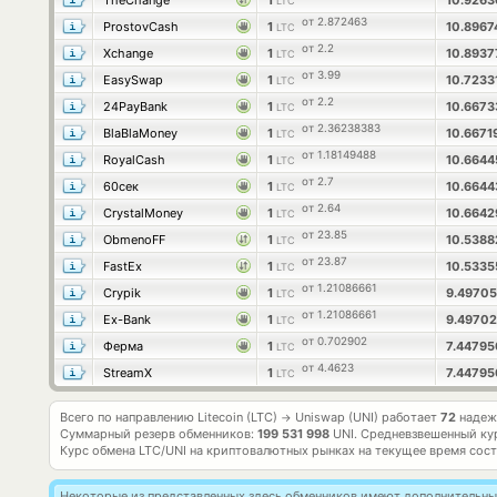
TheChange
1
10.926
LTC
от 2.872463
ProstovCash
1
10.896
LTC
от 2.2
Xchange
1
10.893
LTC
от 3.99
EasySwap
1
10.723
LTC
от 2.2
24PayBank
1
10.667
LTC
от 2.36238383
BlaBlaMoney
1
10.6671
LTC
от 1.18149488
RoyalCash
1
10.664
LTC
от 2.7
60сек
1
10.664
LTC
от 2.64
CrystalMoney
1
10.664
LTC
от 23.85
ObmenoFF
1
10.538
LTC
от 23.87
FastEx
1
10.5335
LTC
от 1.21086661
Crypik
1
9.4970
LTC
от 1.21086661
Ex-Bank
1
9.4970
LTC
от 0.702902
Ферма
1
7.4479
LTC
от 4.4623
StreamX
1
7.4479
LTC
Всего по направлению Litecoin (LTC)
Uniswap (UNI) работает
72
надеж
→
Суммарный резерв обменников:
199 531 998
UNI.
Средневзвешенный ку
Курс обмена
LTC/UNI
на криптовалютных рынках на текущее время сос
Некоторые из представленных здесь обменников имеют дополнительные