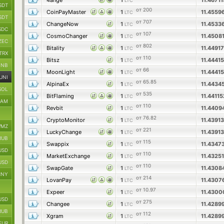
4ange
1
11.4671
LTC
SDT
от 200
CoinPayMaster
1
11.4559
LTC
SDT
от 707
ChangeNow
1
11.4533
LTC
SDC
от 107
CosmoChanger
1
11.4508
LTC
ZEC
от 802
Bitality
1
11.4491
LTC
TRX
от 110
Bitsz
1
11.4441
LTC
BNB
от 66
MoonLight
1
11.444
LTC
UNI
от 65.85
AlpinaEx
1
11.4434
LTC
SOL
от 535
BitFlaming
1
11.4411
LTC
RAM
от 110
Revbit
1
11.440
LTC
от 76.82
CryptoMonitor
1
11.4391
LTC
MZ
от 221
LuckyChange
1
11.4391
LTC
RUB
от 115
Swappix
1
11.4347
LTC
USD
от 110
MarketExchange
1
11.4325
LTC
USD
от 110
SwapGate
1
11.430
LTC
CNY
от 214
LovanPay
1
11.430
LTC
от 10.97
Expeer
1
11.430
LTC
USD
от 275
Changee
1
11.4289
LTC
RUB
от 112
Xgram
1
11.4289
LTC
EUR