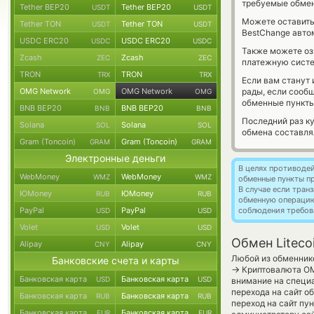
требуемые обмен
Tether BEP20
Tether BEP20
USDT
USDT
Можете оставит
Tether TON
Tether TON
USDT
USDT
BestChange авто
USDC ERC20
USDC ERC20
USDC
USDC
Также можете о
Zcash
Zcash
ZEC
ZEC
платежную систем
TRON
TRON
TRX
TRX
Если вам станут
OMG Network
OMG Network
рады, если сооб
OMG
OMG
обменные пункты
BNB BEP20
BNB BEP20
BNB
BNB
Последний раз к
Solana
Solana
SOL
SOL
обмена составл
Gram (Toncoin)
Gram (Toncoin)
GRAM
GRAM
Электронные деньги
В целях противоде
WebMoney
WebMoney
WMZ
WMZ
обменные пункты п
В случае если тра
ЮMoney
ЮMoney
RUB
RUB
обменную операци
PayPal
PayPal
соблюдения требов
USD
USD
Volet
Volet
USD
USD
Обмен Liteco
Alipay
Alipay
CNY
CNY
Любой из обменнико
Банковские счета и карты
→
Криптовалюта ОМ
Банковская карта
Банковская карта
USD
USD
внимание на специа
перехода на сайт о
Банковская карта
Банковская карта
RUB
RUB
переход на сайт пу
Банковская карта
Банковская карта
EUR
EUR