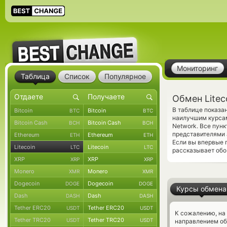
Мониторинг
Таблица
Список
Популярное
Обмен Litec
В таблице показан
Bitcoin
Bitcoin
BTC
BTC
наилучшим курсам
Bitcoin Cash
Bitcoin Cash
BCH
BCH
Network. Все пун
представителями
Ethereum
Ethereum
ETH
ETH
Если вы впервые 
Litecoin
Litecoin
LTC
LTC
рассказывает обо
XRP
XRP
XRP
XRP
Monero
Monero
XMR
XMR
Dogecoin
Dogecoin
DOGE
DOGE
Курсы обмена
Dash
Dash
DASH
DASH
Tether ERC20
Tether ERC20
USDT
USDT
К сожалению, на
Tether TRC20
Tether TRC20
USDT
USDT
направлением обм