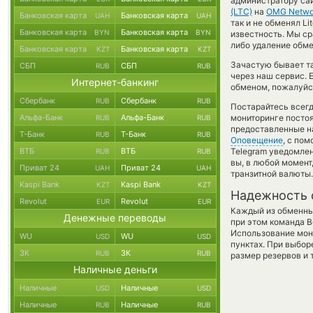
администратору са
(LTC)
на
OMG Netwo
Банковская карта
Банковская карта
UAH
UAH
так и не обменял Li
Банковская карта
Банковская карта
BYN
BYN
известность. Мы с
либо удаление обме
Банковская карта
Банковская карта
KZT
KZT
Зачастую бывает та
СБП
СБП
RUB
RUB
через наш сервис. 
Интернет-банкинг
обменом, пожалуйст
Сбербанк
Сбербанк
RUB
RUB
Постарайтесь всег
Альфа-Банк
Альфа-Банк
мониторинге посто
RUB
RUB
предоставленные н
Т-Банк
Т-Банк
RUB
RUB
Оповещение
, с по
ВТБ
ВТБ
Telegram уведомлен
RUB
RUB
вы, в любой момент
Приват 24
Приват 24
UAH
UAH
транзитной валюты.
Kaspi Bank
Kaspi Bank
KZT
KZT
Надежность 
Revolut
Revolut
EUR
EUR
Каждый из обменны
Денежные переводы
при этом команда 
Использование мон
WU
WU
USD
USD
пунктах. При выбор
ЗК
ЗК
RUB
RUB
размер резервов и 
Наличные деньги
Наличные
Наличные
USD
USD
Наличные
Наличные
RUB
RUB