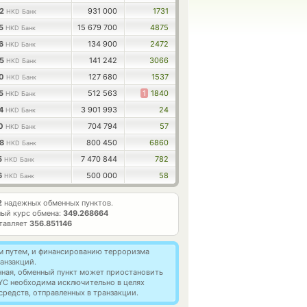
52
931 000
1731
HKD Банк
65
15 679 700
4875
HKD Банк
26
134 900
2472
HKD Банк
05
141 242
3066
HKD Банк
70
127 680
1537
HKD Банк
35
512 563
1
1840
HKD Банк
54
3 901 993
24
HKD Банк
30
704 794
57
HKD Банк
98
800 450
6860
HKD Банк
5
7 470 844
782
HKD Банк
6
500 000
58
HKD Банк
2
надежных обменных пунктов.
ый курс обмена:
349.268664
ставляет
356.851146
м путем, и финансированию терроризма
анзакций.
нная, обменный пункт может приостановить
YC необходима исключительно в целях
редств, отправленных в транзакции.