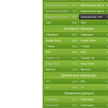
Банковская карта
Банковская карта
BYN
Банковская карта
Банковская карта
KZT
Банковский счет
Банковский счет
HKD
СБП
СБП
RUB
Интернет-банкинг
Сбербанк
Сбербанк
RUB
Альфа-Банк
Альфа-Банк
RUB
Т-Банк
Т-Банк
RUB
ВТБ
ВТБ
RUB
Приват 24
Приват 24
UAH
Kaspi Bank
Kaspi Bank
KZT
Revolut
Revolut
EUR
Денежные переводы
WU
WU
USD
ЗК
ЗК
RUB
Наличные деньги
Наличные
Наличные
USD
Наличные
Наличные
RUB