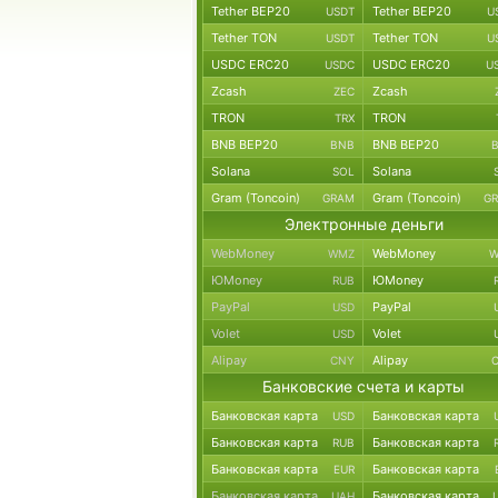
Tether BEP20
Tether BEP20
USDT
U
Tether TON
Tether TON
USDT
U
USDC ERC20
USDC ERC20
USDC
U
Zcash
Zcash
ZEC
TRON
TRON
TRX
BNB BEP20
BNB BEP20
BNB
Solana
Solana
SOL
Gram (Toncoin)
Gram (Toncoin)
GRAM
G
Электронные деньги
WebMoney
WebMoney
WMZ
W
ЮMoney
ЮMoney
RUB
PayPal
PayPal
USD
Volet
Volet
USD
Alipay
Alipay
CNY
Банковские счета и карты
Банковская карта
Банковская карта
USD
Банковская карта
Банковская карта
RUB
Банковская карта
Банковская карта
EUR
Банковская карта
Банковская карта
UAH