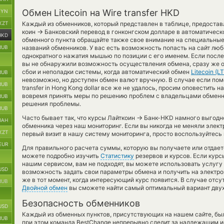
Обмен Litecoin на Wire transfer HKD
BYN
KZT
Каждый из обменников, который представлен в таблице, предоста
→
коин
Банковский перевод в гонконгском долларе в автоматическ
HKD
обменного пункта обращайте также свое внимание на специальные
RUB
названий обменников. У вас есть возможность попасть на сайт лю
однократного нажатия мышью по позиции с его именем. Если после
вы не обнаружили возможность осуществления обмена, сразу же о
сбои и неполадки системы, когда автоматический обмен
Litecoin (L
RUB
невозможно, но доступен обмен валют вручную. В случае если поменя
RUB
transfer in Hong Kong dollar все же не удалось, просим оповестить 
вовремя принять меры по решению проблем с владельцами обменник
RUB
решения проблемы.
RUB
→
Часто бывает так, что курсы Лайткоин
Банк-HKD намного выгоднее
UAH
обменника через наш мониторинг. Если вы никогда не меняли элек
KZT
первый визит в нашу систему мониторинга, просто воспользуйтесь 
EUR
Для правильного расчета суммы, которую вы получаете или отдает
можете подробно изучить
Статистику
резервов и курсов. Если кур
нашим сервисом, вам не подходят, вы можете использовать услугу
USD
возможность задать свои параметры обмена и получить на электро
же в тот момент, когда интересующий курс появится. В случае отс
RUB
Двойной обмен
вы сможете найти самый оптимальный вариант двух
Безопасность обменников
USD
Каждый из обменных пунктов, присутствующих на нашем сайте, бы
RUB
при этом команда BestChange непрерывно следит за надлежащим и