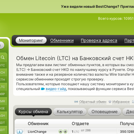
Уже видели новый BestChange? Пригла
Всего курсов:
10951
Мониторинг
Обменники
Проверка адреса
Пар
е
Обмен Litecoin (LTC) на Банковский счет H
Мы предлагаем вам листинг обменных пунктов, в которых вы смож
BTC
→
(LTC)
Банковский счет HKD по наилучшему курсу в Рунете. Опр
BCH
внимание также и на резервное количество валюты Wire transfer
сервисом обменники проходят строгую проверку.
ETH
Пользователям, которые посещают нашу систему мониторинга ку
LTC
специальный
видео-гайд
, показывающий функции сервиса Best
XRP
XMR
Обратный обмен
Избранное
OGE
Курсы обмена
Калькулятор
Оповещение
Дво
ASH
SDT
Обменник
Отдаете
Получ
SDT
от 286
LionChange
1
350.126
LTC