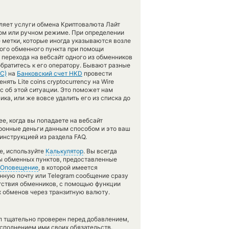
вляет услуги обмена Криптовалюта Лайт
ом или ручном режиме. При определении
 метки, которые иногда указываются возле
бого обменного пункта при помощи
 перехода на вебсайт одного из обменников
братитесь к его оператору. Бывают разные
TC)
на
Банковский счет HKD
провести
ть Lite coins cryptocurrency на Wire
нас об этой ситуации. Это поможет нам
а, или же вовсе удалить его из списка до
, когда вы попадаете на вебсайт
тронные деньги данным способом и это ваш
инструкцией из раздела FAQ.
е, используйте
Калькулятор
. Вы всегда
сы обменных пунктов, предоставленные
Оповещение
, в которой имеется
нную почту или Telegram сообщение сразу
утствия обменников, с помощью функции
 обменов через транзитную валюту.
л тщательно проверен перед добавлением,
сполнением ими своих обязательств.