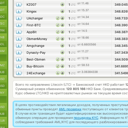
SDT
от 11.46
KZ007
1
349.04
LTC
SDT
от 15.37
Kingex
1
348.82
LTC
SDC
от 14.34
UAchanger
1
348.73
LTC
ZEC
от 14.64
First-BTC
1
348.39
LTC
TRX
от 14.5
AppBit
1
348.38
LTC
BNB
от 18.66
ObmenMoney
1
348.38
LTC
SOL
от 6.6600566
Amgchange
1
348.34
LTC
RAM
от 11.27
Dynasty-Pay
1
347.34
LTC
от 12.19
Best-Obmen
1
344.50
LTC
от 58.53
MZ
Buy-Bitcoin
1
341.689
LTC
от 3.06384338
RUB
24Exchange
1
341.549
LTC
USD
Всего по направлению Litecoin (LTC)
Банковский счет HKD работает
1
→
USD
Суммарный резерв обменников:
120 805 166
HKD Банк.
Средневзвешенн
CNY
Курс обмена
LTC/HKD
на криптовалютных рынках на текущее время со
В целях противодействия легализации доходов, полученных преступны
USD
обменные пункты проводят
AML-проверки
поступающих от клиентов тр
В случае если транзакция будет идентифицирована как высокорискова
RUB
обменную операцию для проведения
процедуры KYC
. Информация по K
EUR
соблюдения требований AML/KYC для последующего разблокирования с
UAH