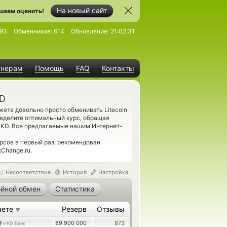
На новый сайт
шаем оценить!
93
Обменников:
614
Обновление:
21:02:31
тнерам
Помощь
FAQ
Контакты
KD
ете довольно просто обменивать Litecoin
еделите оптимальный курс, обращая
 HKD. Все предлагаемые нашим Интернет-
рсов в первый раз, рекомендован
Change.ru.
Несоответствие
История
Настройка
йной обмен
Статистика
аете
Резерв
Отзывы
▼
9
89 900 000
873
HKD Банк