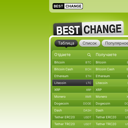
Таблица
Список
Популярно
Bitcoin
Bitcoin
BTC
Bitcoin Cash
Bitcoin Cash
BCH
Ethereum
Ethereum
ETH
Litecoin
Litecoin
LTC
XRP
XRP
XRP
Monero
Monero
XMR
Dogecoin
Dogecoin
DOGE
D
Dash
Dash
DASH
D
Tether ERC20
Tether ERC20
USDT
U
Tether TRC20
Tether TRC20
USDT
U