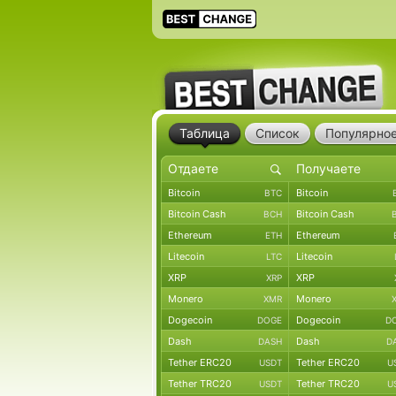
Таблица
Список
Популярно
Bitcoin
Bitcoin
BTC
Bitcoin Cash
Bitcoin Cash
BCH
Ethereum
Ethereum
ETH
Litecoin
Litecoin
LTC
XRP
XRP
XRP
Monero
Monero
XMR
Dogecoin
Dogecoin
DOGE
D
Dash
Dash
DASH
D
Tether ERC20
Tether ERC20
USDT
U
Tether TRC20
Tether TRC20
USDT
U