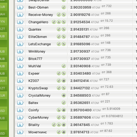
SwapsCenter
2.90000000
ATOM
от 732
EUR
Best-Obmen
2.90203959
ATOM
от 266
UAH
Receive-Money
2.90919276
ATOM
от 15.72
BYN
ChangeHero
2.91254534
ATOM
от 266
KZT
Quantex
2.91435131
ATOM
от 266
RUB
EliteObmen
2.91484787
ATOM
от 148
LetsExchange
2.91685096
ATOM
от 736
WmMoney
2.91730937
RUB
ATOM
от 735
Bitok777
2.91730937
RUB
ATOM
от 739
MultiVal
2.93140908
RUB
ATOM
от 368
Expeer
2.93403480
RUB
ATOM
от 727
KZ007
2.94112414
UAH
ATOM
от 72.63
KryptoSwap
2.94427132
KZT
ATOM
от 87
CrystalMoney
2.94568503
EUR
ATOM
от 221
Baltex
2.95362651
ATOM
от 5.914009
Coinfy
2.95700400
ATOM
USD
от 9.07604812
CyberMoney
2.95897606
ATOM
RUB
от 1 783
Bitality
2.96147845
ATOM
от 87.62
Монеткинс
2.97614713
ATOM
USD