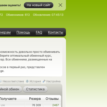
На новый сайт
шаем оценить!
72
Обменников:
613
Обновление:
07:45:13
тнерам
Помощь
FAQ
Контакты
 возможность довольно просто обменивать
дберите оптимальный обменный курс,
wap. Все обменники, размещенные на
сов в первый раз, представлен
ge.
Несоответствие
История
Настройка
йной обмен
Статистика
Получаете
Резерв
Отзывы
1
76 309
2467
UNI