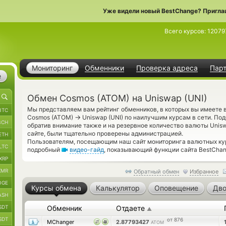
Уже видели новый BestChange? Пригла
Всего курсов:
12079
Мониторинг
Обменники
Проверка адреса
Пар
е
Обмен Cosmos (ATOM) на Uniswap (UNI)
Мы представляем вам рейтинг обменников, в которых вы имеете
BTC
→
Cosmos (ATOM)
Uniswap (UNI) по наилучшим курсам в сети. По
BCH
обратив внимание также и на резервное количество валюты Unis
сайте, были тщательно проверены администрацией.
ETH
Пользователям, посещающим наш сайт мониторинга валютных кур
LTC
подробный
видео-гайд
, показывающий функции сайта BestChan
XRP
XMR
Обратный обмен
Избранное
OGE
Курсы обмена
Калькулятор
Оповещение
Дво
ASH
SDT
Обменник
Отдаете
▲
SDT
от 876
MChanger
2.87793427
ATOM