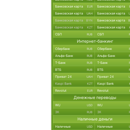
Банковская карта
Банковская карта
EUR
Банковская карта
Банковская карта
UAH
Банковская карта
Банковская карта
BYN
Банковская карта
Банковская карта
KZT
СБП
СБП
RUB
Интернет-банкинг
Сбербанк
Сбербанк
RUB
Альфа-Банк
Альфа-Банк
RUB
Т-Банк
Т-Банк
RUB
ВТБ
ВТБ
RUB
Приват 24
Приват 24
UAH
Kaspi Bank
Kaspi Bank
KZT
Revolut
Revolut
EUR
Денежные переводы
WU
WU
USD
ЗК
ЗК
RUB
Наличные деньги
Наличные
Наличные
USD