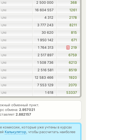
1
2 500 000
368
UNI
1
16 604 557
1261
UNI
1
4 312
2178
UNI
1
3 777 243
8211
UNI
1
30 620
815
UNI
1
1 950 142
671
UNI
1
1 764 313
1
219
UNI
1
2 517 897
6759
UNI
1
1 508 736
6213
UNI
1
2 516 581
8519
UNI
1
12 583 466
1920
UNI
1
7 553 129
2070
UNI
1
1 618
53337
UNI
жный обменный пункт.
рс обмена:
2.957021
оставляет
2.882157
 комиссии, которые уже учтены в курсах
ией
Калькулятор
, чтобы рассчитать наиболее