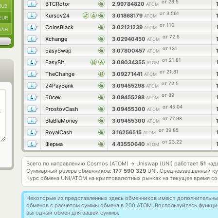
от 28.5
BTCRotor
2.99784820
ATOM
RUB
от 3 561
Kursov24
3.01868179
ATOM
EUR
от 110
CoinsBlack
3.02121239
ATOM
UAH
от 72.5
Xchange
3.02940450
ATOM
от 131
EasySwap
3.07800457
ATOM
от 21.81
EasyBit
3.08034355
ATOM
от 21.81
TheChange
3.09271441
ATOM
от 72.5
24PayBank
3.09455298
ATOM
от 89
60сек
3.09455298
ATOM
от 45.04
ProstovCash
3.09455300
ATOM
от 77.98
BlaBlaMoney
3.09455300
ATOM
от 39.85
RoyalCash
3.16256515
ATOM
от 23.22
Ферма
4.43550640
ATOM
Всего по направлению Cosmos (ATOM)
Uniswap (UNI) работает
51
наде
→
Суммарный резерв обменников:
177 590 329
UNI.
Средневзвешенный ку
Курс обмена
UNI/ATOM
на криптовалютных рынках на текущее время с
Некоторые из представленных здесь обменников имеют дополнительные
обменов с расчетом суммы обмена в 200 ATOM. Воспользуйтесь функц
выгодный обмен для вашей суммы.