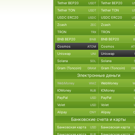
Tether BEP20
Tether BEP20
USDT
U
Tether TON
Tether TON
USDT
U
USDC ERC20
USDC ERC20
USDC
U
Zcash
Zcash
ZEC
TRON
TRON
TRX
BNB BEP20
BNB BEP20
BNB
Cosmos
Cosmos
ATOM
A
Uniswap
Uniswap
UNI
Solana
Solana
SOL
Gram (Toncoin)
Gram (Toncoin)
GRAM
G
Электронные деньги
WebMoney
WebMoney
WMZ
W
ЮMoney
ЮMoney
RUB
PayPal
PayPal
USD
Volet
Volet
USD
Alipay
Alipay
CNY
Банковские счета и карты
Банковская карта
Банковская карта
USD
Банковская карта
Банковская карта
RUB