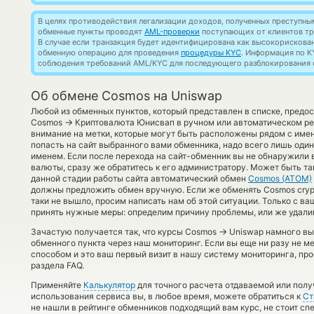
В целях противодействия легализации доходов, полученных преступны
обменные пункты проводят
AML-проверки
поступающих от клиентов тр
В случае если транзакция будет идентифицирована как высокорискова
обменную операцию для проведения
процедуры KYC
. Информация по K
соблюдения требований AML/KYC для последующего разблокирования с
Об обмене Cosmos на Uniswap
Любой из обменных пунктов, который представлен в списке, предо
→
Cosmos
Криптовалюта Юнисвап в ручном или автоматическом р
внимание на метки, которые могут быть расположены рядом с имен
попасть на сайт выбранного вами обменника, надо всего лишь один
именем. Если после перехода на сайт-обменник вы не обнаружил
валюты, сразу же обратитесь к его администратору. Может быть так
данной стадии работы сайта автоматический обмен
Cosmos (ATOM)
должны предложить обмен вручную. Если же обменять Cosmos crypto
таки не вышло, просим написать нам об этой ситуации. Только с
принять нужные меры: определим причину проблемы, или же удалим
→
Зачастую получается так, что курсы Cosmos
Uniswap намного выг
обменного пункта через наш мониторинг. Если вы еще ни разу не 
способом и это ваш первый визит в нашу систему мониторинга, пр
раздела FAQ.
Применяйте
Калькулятор
для точного расчета отдаваемой или пол
использования сервиса вы, в любое время, можете обратиться к
Ст
не нашли в рейтинге обменников подходящий вам курс, не стоит сп