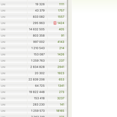
1
19 326
1111
UNI
1
43 379
1757
UNI
1
833 082
1557
UNI
1
295 963
1
1424
UNI
1
14 632 505
405
UNI
1
803 358
91
UNI
1
997 002
4143
UNI
1
1 210 543
214
UNI
1
153 087
1426
UNI
1
1 259 763
237
UNI
1
2 834 828
2941
UNI
1
20 302
1923
UNI
1
22 839 206
653
UNI
1
64 725
1341
UNI
1
19 822 448
273
UNI
1
153 418
3237
UNI
1
283 230
141
UNI
1
1 259 573
18165
UNI