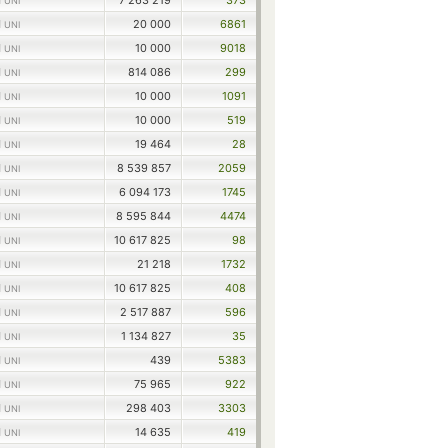
1
7 263 219
373
UNI
1
20 000
6861
UNI
1
10 000
9018
UNI
1
814 086
299
UNI
1
10 000
1091
UNI
1
10 000
519
UNI
1
19 464
28
UNI
1
8 539 857
2059
UNI
1
6 094 173
1745
UNI
1
8 595 844
4474
UNI
1
10 617 825
98
UNI
1
21 218
1732
UNI
1
10 617 825
408
UNI
1
2 517 887
596
UNI
1
1 134 827
35
UNI
1
439
5383
UNI
1
75 965
922
UNI
1
298 403
3303
UNI
1
14 635
419
UNI