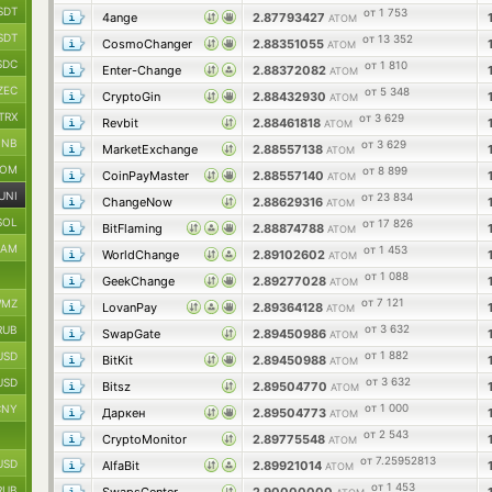
SDT
от 1 753
4ange
2.87793427
ATOM
SDT
от 13 352
CosmoChanger
2.88351055
ATOM
SDC
от 1 810
Enter-Change
2.88372082
ATOM
ZEC
от 5 348
CryptoGin
2.88432930
ATOM
TRX
от 3 629
Revbit
2.88461818
ATOM
BNB
от 3 629
MarketExchange
2.88557138
ATOM
TOM
от 8 899
CoinPayMaster
2.88557140
ATOM
UNI
от 23 834
ChangeNow
2.88629316
ATOM
SOL
от 17 826
BitFlaming
2.88874788
ATOM
RAM
от 1 453
WorldChange
2.89102602
ATOM
от 1 088
GeekChange
2.89277028
ATOM
от 7 121
MZ
LovanPay
2.89364128
ATOM
от 3 632
RUB
SwapGate
2.89450986
ATOM
от 1 882
USD
BitKit
2.89450988
ATOM
от 3 632
USD
Bitsz
2.89504770
ATOM
от 1 000
CNY
Даркен
2.89504773
ATOM
от 2 543
CryptoMonitor
2.89775548
ATOM
от 7.25952813
USD
AlfaBit
2.89921014
ATOM
от 1 453
RUB