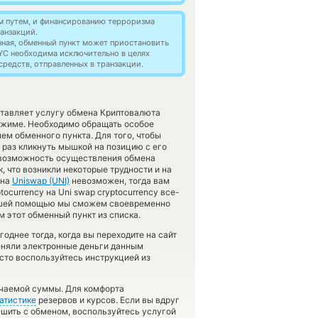
м путем, и финансированию терроризма
анзакций.
нная, обменный пункт может приостановить
YC необходима исключительно в целях
редств, отправленных в транзакции.
ставляет услугу обмена Криптовалюта
ежиме. Необходимо обращать особое
ем обменного пункта. Для того, чтобы
 раз кликнуть мышкой на позицию с его
и возможность осуществления обмена
, что возникли некоторые трудности и на
на
Uniswap (UNI)
невозможен, тогда вам
currency на Uni swap cryptocurrency все-
 вашей помощью мы сможем своевременно
 этот обменный пункт из списка.
однее тогда, когда вы переходите на сайт
меняли электронные деньги данным
осто воспользуйтесь инструкцией из
учаемой суммы. Для комфорта
атистике
резервов и курсов. Если вы вдруг
ешить с обменом, воспользуйтесь услугой