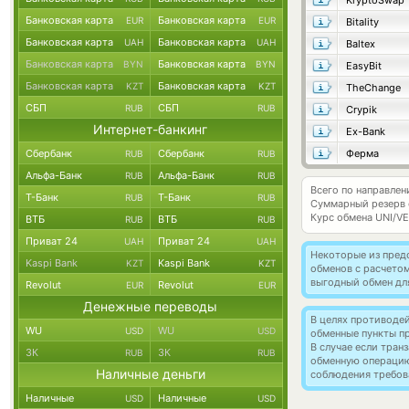
KryptoSwap
Банковская карта
Банковская карта
EUR
EUR
Bitality
Банковская карта
Банковская карта
UAH
UAH
Baltex
Банковская карта
Банковская карта
BYN
BYN
EasyBit
Банковская карта
Банковская карта
KZT
KZT
TheChange
СБП
СБП
RUB
RUB
Crypik
Интернет-банкинг
Ex-Bank
Сбербанк
Сбербанк
Ферма
RUB
RUB
Альфа-Банк
Альфа-Банк
RUB
RUB
Всего по направлен
Т-Банк
Т-Банк
RUB
RUB
Суммарный резерв
Курс обмена
UNI/V
ВТБ
ВТБ
RUB
RUB
Приват 24
Приват 24
UAH
UAH
Некоторые из пред
Kaspi Bank
Kaspi Bank
KZT
KZT
обменов с расчето
выгодный обмен дл
Revolut
Revolut
EUR
EUR
Денежные переводы
В целях противоде
WU
WU
USD
USD
обменные пункты п
В случае если тра
ЗК
ЗК
RUB
RUB
обменную операци
Наличные деньги
соблюдения требов
Наличные
Наличные
USD
USD