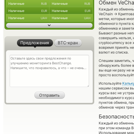
Обмен VeCha
Наличные
Наличные
RUB
RUB
Каждый из обменных
Наличные
Наличные
EUR
EUR
→
VeChain
Криптова
Наличные
Наличные
UAH
UAH
метки, которые ино
обменного пункта к
обменника и замети
Бывают разные неп
совершить нельзя, 
Предложения
BTC-кран
cryptocurrency все
вовремя принять н
валют из списка.
Спешим заметить, 
обнаружить более 
вы еще ни разу не 
просто воспользуйт
Используйте
Кальк
нашим сервисом вы,
курсы вас не устр
необходимого курса
пунктов обмена, п
обменов через тра
Безопасност
Каждый из обменны
при этом команда 
Использование мон