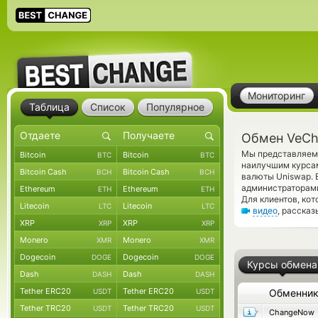
Мониторинг
Таблица
Список
Популярное
Обмен VeCha
Мы представляем 
Bitcoin
Bitcoin
BTC
BTC
наилучшим курсам
Bitcoin Cash
Bitcoin Cash
BCH
BCH
валюты Uniswap. 
администраторам
Ethereum
Ethereum
ETH
ETH
Для клиентов, ко
Litecoin
Litecoin
LTC
LTC
видео
, расска
XRP
XRP
XRP
XRP
Monero
Monero
XMR
XMR
Dogecoin
Dogecoin
DOGE
DOGE
Курсы обмена
Dash
Dash
DASH
DASH
Tether ERC20
Tether ERC20
USDT
USDT
Обменни
Tether TRC20
Tether TRC20
USDT
USDT
ChangeNow