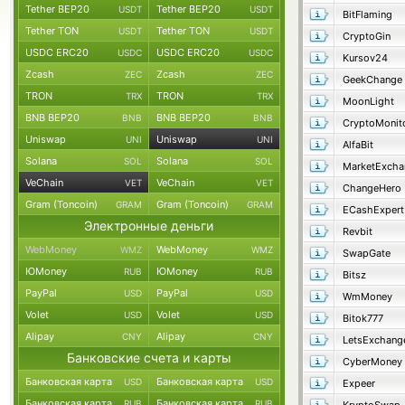
Tether BEP20
Tether BEP20
USDT
USDT
BitFlaming
Tether TON
Tether TON
USDT
USDT
CryptoGin
USDC ERC20
USDC ERC20
USDC
USDC
Kursov24
Zcash
Zcash
ZEC
ZEC
GeekChange
TRON
TRON
TRX
TRX
MoonLight
BNB BEP20
BNB BEP20
BNB
BNB
CryptoMonit
Uniswap
Uniswap
UNI
UNI
AlfaBit
Solana
Solana
SOL
SOL
MarketExcha
VeChain
VeChain
VET
VET
ChangeHero
Gram (Toncoin)
Gram (Toncoin)
GRAM
GRAM
ECashExpert
Электронные деньги
Revbit
WebMoney
WebMoney
WMZ
WMZ
SwapGate
ЮMoney
ЮMoney
RUB
RUB
Bitsz
PayPal
PayPal
USD
USD
WmMoney
Volet
Volet
USD
USD
Bitok777
Alipay
Alipay
CNY
CNY
LetsExchang
Банковские счета и карты
CyberMoney
Банковская карта
Банковская карта
USD
USD
Expeer
Банковская карта
Банковская карта
RUB
RUB