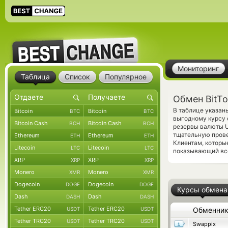
Мониторинг
Таблица
Список
Популярное
Обмен BitTo
В таблице указаны
Bitcoin
Bitcoin
BTC
BTC
выгодному курсу 
Bitcoin Cash
Bitcoin Cash
BCH
BCH
резервы валюты U
тщательную прове
Ethereum
Ethereum
ETH
ETH
Клиентам, которы
Litecoin
Litecoin
LTC
LTC
показывающий все
XRP
XRP
XRP
XRP
Monero
Monero
XMR
XMR
Dogecoin
Dogecoin
DOGE
DOGE
Курсы обмена
Dash
Dash
DASH
DASH
Tether ERC20
Tether ERC20
USDT
USDT
Обменни
Tether TRC20
Tether TRC20
USDT
USDT
Swappix