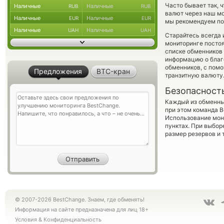
Часто бывает так, ч
Наличные
Наличные
RUB
RUB
валют через наш мо
Наличные
Наличные
EUR
EUR
мы рекомендуем пос
Наличные
Наличные
UAH
UAH
Старайтесь всегда
мониторинге посто
списке обменников 
информацию о благо
обменников, с пом
Предложения
BTC-кран
транзитную валюту
Безопасност
Каждый из обменны
при этом команда 
Использование мон
пунктах. При выбор
размер резервов и 
© 2007-2026 BestChange. Знаем, где обменять!
Информация на сайте предназначена для лиц 18+
Условия
&
Конфиденциальность