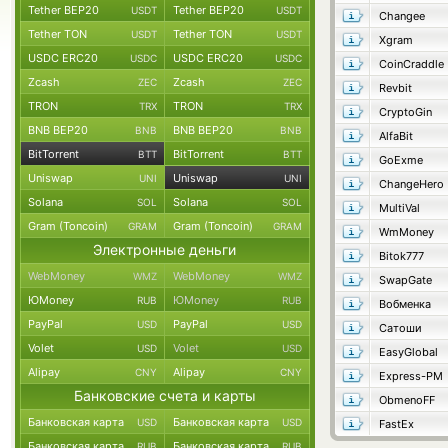
Tether BEP20
Tether BEP20
USDT
USDT
Changee
Tether TON
Tether TON
USDT
USDT
Xgram
USDC ERC20
USDC ERC20
USDC
USDC
CoinCraddle
Zcash
Zcash
ZEC
ZEC
Revbit
TRON
TRON
TRX
TRX
CryptoGin
BNB BEP20
BNB BEP20
BNB
BNB
AlfaBit
BitTorrent
BitTorrent
BTT
BTT
GoExme
Uniswap
Uniswap
UNI
UNI
ChangeHero
Solana
Solana
SOL
SOL
MultiVal
Gram (Toncoin)
Gram (Toncoin)
GRAM
GRAM
WmMoney
Электронные деньги
Bitok777
WebMoney
WebMoney
WMZ
WMZ
SwapGate
ЮMoney
ЮMoney
RUB
RUB
Вобменка
PayPal
PayPal
USD
USD
Сатоши
Volet
Volet
USD
USD
EasyGlobal
Alipay
Alipay
CNY
CNY
Express-PM
Банковские счета и карты
ObmenoFF
Банковская карта
Банковская карта
USD
USD
FastEx
Банковская карта
Банковская карта
RUB
RUB