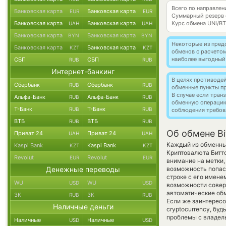
Всего по направлени
Банковская карта
Банковская карта
EUR
EUR
Суммарный резерв
Банковская карта
Банковская карта
Курс обмена
UNI/B
UAH
UAH
Банковская карта
Банковская карта
BYN
BYN
Некоторые из пред
Банковская карта
Банковская карта
KZT
KZT
обменов с расчето
наиболее выгодный
СБП
СБП
RUB
RUB
Интернет-банкинг
В целях противоде
Сбербанк
Сбербанк
RUB
RUB
обменные пункты п
В случае если тра
Альфа-Банк
Альфа-Банк
RUB
RUB
обменную операци
Т-Банк
Т-Банк
RUB
RUB
соблюдения требов
ВТБ
ВТБ
RUB
RUB
Об обмене Bi
Приват 24
Приват 24
UAH
UAH
Каждый из обменных
Kaspi Bank
Kaspi Bank
KZT
KZT
Криптовалюта Битт
Revolut
Revolut
EUR
EUR
внимание на метки,
Денежные переводы
возможность попас
строке с его имене
WU
WU
USD
USD
возможности соверш
автоматические о
ЗК
ЗК
RUB
RUB
Если же заинтересов
Наличные деньги
cryptocurrency, бу
проблемы с владель
Наличные
Наличные
USD
USD