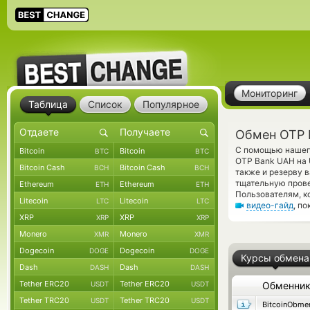
Мониторинг
Таблица
Список
Популярное
Обмен OTP 
С помощью нашего
Bitcoin
Bitcoin
BTC
BTC
OTP Bank UAH на 
Bitcoin Cash
Bitcoin Cash
BCH
BCH
также и резерву 
тщательную прове
Ethereum
Ethereum
ETH
ETH
Пользователям, к
Litecoin
Litecoin
LTC
LTC
видео-гайд
, п
XRP
XRP
XRP
XRP
Monero
Monero
XMR
XMR
Dogecoin
Dogecoin
DOGE
DOGE
Курсы обмена
Dash
Dash
DASH
DASH
Tether ERC20
Tether ERC20
USDT
USDT
Обменни
Tether TRC20
Tether TRC20
USDT
USDT