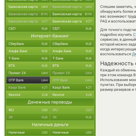
Спешим заметить, 
Банковская карта
Банковская карта
UAH
UAH
обнаружить более 
Банковская карта
Банковская карта
BYN
BYN
вас возникают труд
FAQ и воспользоват
Банковская карта
Банковская карта
KZT
KZT
СБП
СБП
RUB
RUB
Для точного подсче
подробно изучить
С
Интернет-банкинг
сервисом, в данный
Сбербанк
Сбербанк
RUB
RUB
которой можно зада
когда интересующий
Альфа-Банк
Альфа-Банк
RUB
RUB
воспользоваться
Д
Т-Банк
Т-Банк
RUB
RUB
Надежность 
ВТБ
ВТБ
RUB
RUB
Каждый из обменны
Приват 24
Приват 24
UAH
UAH
при этом команда 
Использование мон
OTP Bank
OTP Bank
UAH
UAH
пунктах. При выбор
Kaspi Bank
Kaspi Bank
KZT
KZT
размер резервов и 
Revolut
Revolut
EUR
EUR
Денежные переводы
WU
WU
USD
USD
ЗК
ЗК
RUB
RUB
Наличные деньги
Наличные
Наличные
USD
USD