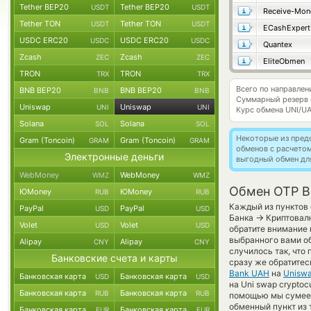
Tether BEP20
Tether BEP20
USDT
USDT
Receive-Mon
Tether TON
Tether TON
USDT
USDT
ECashExpert
USDC ERC20
USDC ERC20
USDC
USDC
Quantex
Zcash
Zcash
ZEC
ZEC
EliteObmen
TRON
TRON
TRX
TRX
Всего по направле
BNB BEP20
BNB BEP20
BNB
BNB
Суммарный резерв
Uniswap
Uniswap
UNI
UNI
Курс обмена
UNI/U
Solana
Solana
SOL
SOL
Некоторые из пред
Gram (Toncoin)
Gram (Toncoin)
GRAM
GRAM
обменов с расчето
Электронные деньги
выгодный обмен дл
WebMoney
WebMoney
WMZ
WMZ
Обмен OTP B
ЮMoney
ЮMoney
RUB
RUB
Каждый из пунктов 
PayPal
PayPal
USD
USD
→
Банка
Криптовалю
Volet
Volet
USD
USD
обратите внимание 
выбранного вами об
Alipay
Alipay
CNY
CNY
случилось так, что
Банковские счета и карты
сразу же обратитес
Bank UAH
на
Uniswa
Банковская карта
Банковская карта
USD
USD
на Uni swap crypto
Банковская карта
Банковская карта
RUB
RUB
помощью мы сумеем
обменный пункт из 
Банковская карта
Банковская карта
EUR
EUR