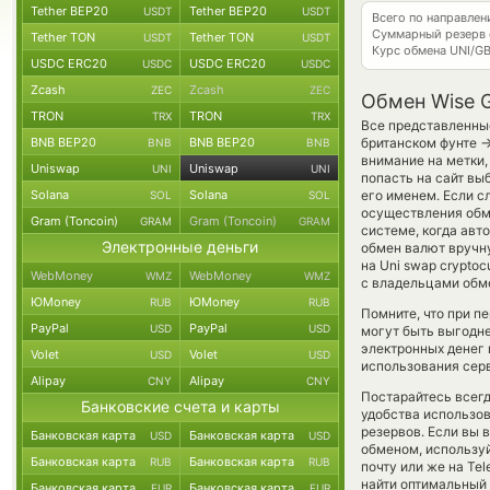
Tether BEP20
Tether BEP20
USDT
USDT
Всего по направле
Суммарный резерв
Tether TON
Tether TON
USDT
USDT
Курс обмена
UNI/G
USDC ERC20
USDC ERC20
USDC
USDC
Zcash
Zcash
ZEC
ZEC
Обмен Wise 
TRON
TRON
TRX
TRX
Все представленны
BNB BEP20
BNB BEP20
британском фунте
BNB
BNB
внимание на метки,
Uniswap
Uniswap
UNI
UNI
попасть на сайт вы
Solana
Solana
его именем. Если с
SOL
SOL
осуществления обме
Gram (Toncoin)
Gram (Toncoin)
GRAM
GRAM
системе, когда ав
Электронные деньги
обмен валют вручну
на Uni swap crypto
WebMoney
WebMoney
WMZ
WMZ
с владельцами обме
ЮMoney
ЮMoney
RUB
RUB
Помните, что при п
PayPal
PayPal
USD
USD
могут быть выгодне
электронных денег 
Volet
Volet
USD
USD
использования сер
Alipay
Alipay
CNY
CNY
Постарайтесь всег
Банковские счета и карты
удобства использов
резервов. Если вы 
Банковская карта
Банковская карта
USD
USD
обменом, использу
Банковская карта
Банковская карта
RUB
RUB
почту или же на Te
найти оптимальный 
Банковская карта
Банковская карта
EUR
EUR