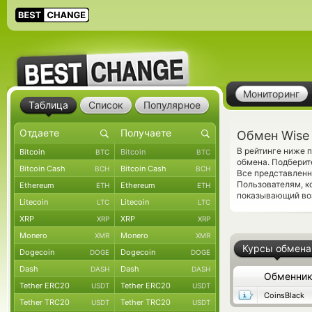
Мониторинг
Таблица
Список
Популярное
Обмен Wise 
В рейтинге ниже 
Bitcoin
Bitcoin
BTC
BTC
обмена. Подберит
Bitcoin Cash
Bitcoin Cash
BCH
BCH
Все представленн
Пользователям, к
Ethereum
Ethereum
ETH
ETH
показывающий во
Litecoin
Litecoin
LTC
LTC
XRP
XRP
XRP
XRP
Monero
Monero
XMR
XMR
Курсы обмена
Dogecoin
Dogecoin
DOGE
DOGE
Dash
Dash
DASH
DASH
Обменни
Tether ERC20
Tether ERC20
USDT
USDT
CoinsBlack
Tether TRC20
Tether TRC20
USDT
USDT