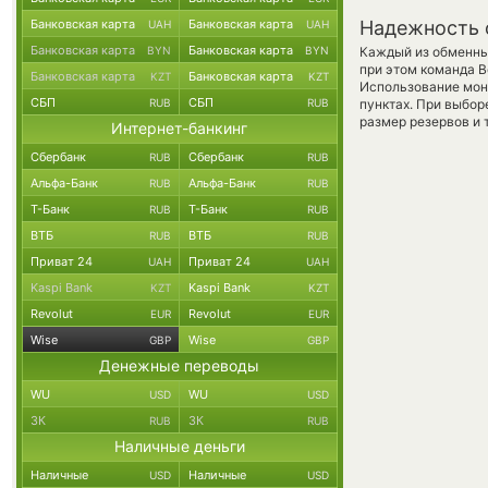
Банковская карта
Банковская карта
Надежность 
UAH
UAH
Банковская карта
Банковская карта
BYN
BYN
Каждый из обменны
при этом команда 
Банковская карта
Банковская карта
KZT
KZT
Использование мон
СБП
СБП
RUB
RUB
пунктах. При выбор
размер резервов и 
Интернет-банкинг
Сбербанк
Сбербанк
RUB
RUB
Альфа-Банк
Альфа-Банк
RUB
RUB
Т-Банк
Т-Банк
RUB
RUB
ВТБ
ВТБ
RUB
RUB
Приват 24
Приват 24
UAH
UAH
Kaspi Bank
Kaspi Bank
KZT
KZT
Revolut
Revolut
EUR
EUR
Wise
Wise
GBP
GBP
Денежные переводы
WU
WU
USD
USD
ЗК
ЗК
RUB
RUB
Наличные деньги
Наличные
Наличные
USD
USD