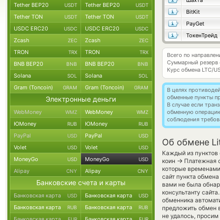
Шахта
Tether BEP20
Tether BEP20
USDT
USDT
BitKit
Tether TON
Tether TON
USDT
USDT
PayGet
USDC ERC20
USDC ERC20
USDC
USDC
ТокенТрейд
Zcash
Zcash
ZEC
ZEC
TRON
TRON
TRX
TRX
Всего по направлен
Суммарный резерв
BNB BEP20
BNB BEP20
BNB
BNB
Курс обмена
LTC/U
Solana
Solana
SOL
SOL
Gram (Toncoin)
Gram (Toncoin)
GRAM
GRAM
В целях противоде
обменные пункты п
Электронные деньги
В случае если тра
WebMoney
WebMoney
обменную операци
WMZ
WMZ
соблюдения требов
ЮMoney
ЮMoney
RUB
RUB
PayPal
PayPal
USD
USD
Об обмене Li
Volet
Volet
USD
USD
Каждый из пунктов 
MoneyGo
MoneyGo
USD
USD
→
коин
Платежная с
которые временами 
Alipay
Alipay
CNY
CNY
сайт пункта обмена
Банковские счета и карты
вами не была обнар
консультанту сайта
Банковская карта
Банковская карта
USD
USD
обменника автомат
Банковская карта
Банковская карта
RUB
RUB
предложить обмен в
не удалось, просим
Банковская карта
Банковская карта
EUR
EUR