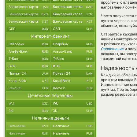
проблемы с владель
Банковская карта
Банковская карта
UAH
UAH
направления обмен
Банковская карта
Банковская карта
BYN
BYN
Часто получается т
пункта через наш с
Банковская карта
Банковская карта
KZT
KZT
обменом, пожалуйст
СБП
СБП
RUB
RUB
Старайтесь каждый
Интернет-банкинг
нашем мониторинге
в рейтинге пунктов
Сбербанк
Сбербанк
RUB
RUB
Оповещение
и полу
Альфа-Банк
Альфа-Банк
RUB
RUB
показаны, вы всег
транзитной валюты.
Т-Банк
Т-Банк
RUB
RUB
ВТБ
ВТБ
RUB
RUB
Надежность 
Приват 24
Приват 24
UAH
UAH
Каждый из обменны
при этом команда 
Kaspi Bank
Kaspi Bank
KZT
KZT
Использование мон
Revolut
Revolut
EUR
EUR
пунктах. При выбор
размер резервов и 
Денежные переводы
WU
WU
USD
USD
ЗК
ЗК
RUB
RUB
Наличные деньги
Наличные
Наличные
USD
USD
Наличные
Наличные
RUB
RUB