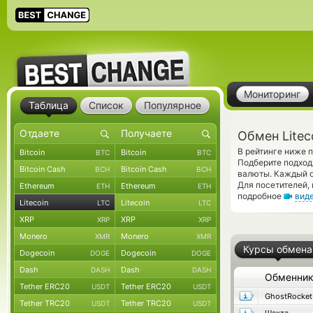
Мониторинг
Таблица
Список
Популярное
Обмен Litec
В рейтинге ниже 
Bitcoin
Bitcoin
BTC
BTC
Подберите подход
Bitcoin Cash
Bitcoin Cash
BCH
BCH
валюты. Каждый о
Для посетителей,
Ethereum
Ethereum
ETH
ETH
подробное
вид
Litecoin
Litecoin
LTC
LTC
XRP
XRP
XRP
XRP
Monero
Monero
XMR
XMR
Курсы обмена
Dogecoin
Dogecoin
DOGE
DOGE
Dash
Dash
DASH
DASH
Обменни
Tether ERC20
Tether ERC20
USDT
USDT
GhostRocket
Tether TRC20
Tether TRC20
USDT
USDT