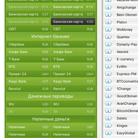
Receive-Mon
Банковская карта
Банковская карта
BYN
BYN
Amgchange
Банковская карта
Банковская карта
KZT
KZT
Best-Obmen
Банковская карта
Банковская карта
KGS
KGS
Platov
СБП
СБП
RUB
RUB
WxMoney
Интернет-банкинг
Quantex
Сбербанк
Сбербанк
Dynasty-Pay
RUB
RUB
Альфа-Банк
Альфа-Банк
4esnok
RUB
RUB
Т-Банк
Т-Банк
E-currency
RUB
RUB
ВТБ
ВТБ
ExWm
RUB
RUB
Приват 24
Приват 24
Express-PM
UAH
UAH
Kaspi Bank
Kaspi Bank
BTCconverti
KZT
KZT
Revolut
Revolut
1Change
EUR
EUR
Денежные переводы
GoodObmen
AvanChange
WU
WU
USD
USD
BitcoinObme
ЗК
ЗК
RUB
RUB
Наличные деньги
Delets
Kingex
Наличные
Наличные
USD
USD
EasyGlobal
Наличные
Наличные
RUB
RUB