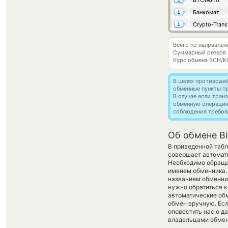
BTCWorm
Банкомат
Crypto-Trans
Всего по направлен
Суммарный резерв
Курс обмена
BCH/K
В целях противоде
обменные пункты п
В случае если тра
обменную операци
соблюдения требов
Об обмене Bi
В приведенной табл
совершает автомат
Необходимо обраща
именем обменника. 
названием обменник
нужно обратиться к
автоматические о
обмен вручную. Если
оповестить нас о д
владельцами обменн