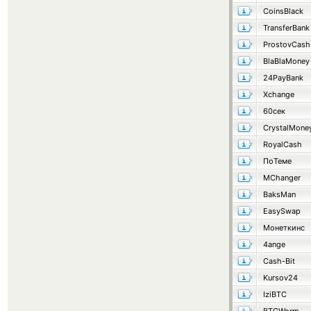
CoinsBlack
TransferBank
ProstovCash
BlaBlaMoney
24PayBank
Xchange
60сек
CrystalMone
RoyalCash
ПоТеме
MChanger
BaksMan
EasySwap
Монеткинс
4ange
Cash-Bit
Kursov24
IziBTC