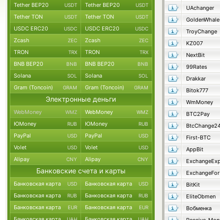
Tether BEP20
Tether BEP20
USDT
USDT
UAchanger
Tether TON
Tether TON
USDT
USDT
GoldenWhale
USDC ERC20
USDC ERC20
USDC
USDC
TroyChange
Zcash
Zcash
ZEC
ZEC
KZ007
TRON
TRON
TRX
TRX
NextBit
BNB BEP20
BNB BEP20
BNB
BNB
99Rates
Solana
Solana
SOL
SOL
Drakkar
Gram (Toncoin)
Gram (Toncoin)
GRAM
GRAM
Bitok777
Электронные деньги
WmMoney
WebMoney
WebMoney
WMZ
WMZ
BTC2Pay
ЮMoney
ЮMoney
RUB
RUB
BtcChange2
PayPal
PayPal
USD
USD
First-BTC
Volet
Volet
USD
USD
AppBit
Alipay
Alipay
CNY
CNY
ExchangeExp
Банковские счета и карты
ExchangeFo
Банковская карта
Банковская карта
USD
USD
BitKit
Банковская карта
Банковская карта
RUB
RUB
EliteObmen
Банковская карта
Банковская карта
EUR
EUR
Вобменка
Банковская карта
Банковская карта
UAH
UAH