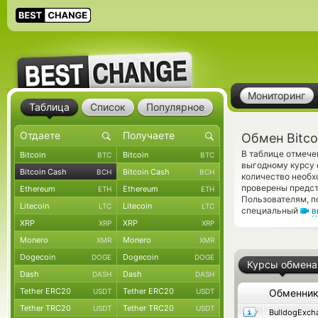
Мониторинг
Таблица
Список
Популярное
Обмен Bitco
В таблице отмече
Bitcoin
Bitcoin
BTC
BTC
выгодному курсу 
Bitcoin Cash
Bitcoin Cash
BCH
BCH
количество необх
проверены предс
Ethereum
Ethereum
ETH
ETH
Пользователям, п
Litecoin
Litecoin
LTC
LTC
специальный
в
XRP
XRP
XRP
XRP
Monero
Monero
XMR
XMR
Dogecoin
Dogecoin
DOGE
DOGE
Курсы обмена
Dash
Dash
DASH
DASH
Tether ERC20
Tether ERC20
USDT
USDT
Обменни
Tether TRC20
Tether TRC20
USDT
USDT
BulldogExch