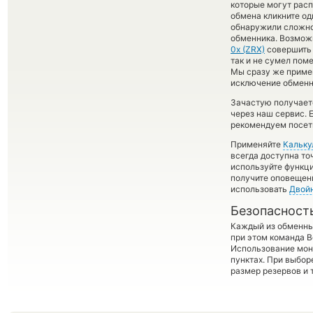
которые могут расп
обмена кликните од
обнаружили сложнос
обменника. Возможн
0x (ZRX)
совершить 
так и не сумел поме
Мы сразу же приме
исключение обменно
Зачастую получаетс
через наш сервис. 
рекомендуем посети
Применяйте
Кальку
всегда доступна т
используйте функ
получите оповещени
использовать
Двой
Безопасност
Каждый из обменны
при этом команда 
Использование мон
пунктах. При выбор
размер резервов и 