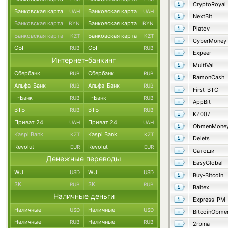
CryptoRoyal
Банковская карта
Банковская карта
UAH
UAH
NextBit
Банковская карта
Банковская карта
BYN
BYN
Platov
Банковская карта
Банковская карта
KZT
KZT
CyberMoney
СБП
СБП
RUB
RUB
Expeer
Интернет-банкинг
MultiVal
Сбербанк
Сбербанк
RUB
RUB
RamonCash
Альфа-Банк
Альфа-Банк
RUB
RUB
First-BTC
Т-Банк
Т-Банк
RUB
RUB
AppBit
ВТБ
ВТБ
RUB
RUB
KZ007
Приват 24
Приват 24
UAH
UAH
ObmenMone
Kaspi Bank
Kaspi Bank
KZT
KZT
Delets
Revolut
Revolut
EUR
EUR
Сатоши
Денежные переводы
EasyGlobal
WU
WU
USD
USD
Buy-Bitcoin
ЗК
ЗК
RUB
RUB
Baltex
Наличные деньги
Express-PM
Наличные
Наличные
USD
USD
BitcoinObme
Наличные
Наличные
RUB
RUB
2rbina