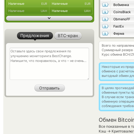
Наличные
Наличные
EUR
EUR
Вобменка
Наличные
Наличные
UAH
UAH
CoinsBlack
ObmenoFF
FastEx
Ферма
Предложения
BTC-кран
Всего по направлен
Суммарный резерв
Курс обмена
BCH/Z
Некоторые из пред
обменов с расчето
выгодный обмен дл
В целях противоде
обменные пункты п
В случае если тра
обменную операци
соблюдения требов
Обмен Bitcoi
Все показанные в т
→
Кэш
Криптовалют