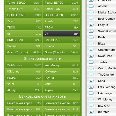
LovanPay
Tether BEP20
Tether BEP20
USDT
USDT
AlfaBit
Tether TON
Tether TON
USDT
USDT
MarketExcha
USDC ERC20
USDC ERC20
USDC
USDC
Best-Obmen
Zcash
Zcash
ZEC
ZEC
EasyBit
TRON
TRON
TRX
TRX
SwapsCenter
0x
0x
ZRX
ZRX
Revbit
BNB BEP20
BNB BEP20
BNB
BNB
Bitsz
Solana
Solana
SOL
SOL
ChangeHero
Gram (Toncoin)
Gram (Toncoin)
GRAM
GRAM
SwapGate
Электронные деньги
Tarifex
WebMoney
WebMoney
WMZ
WMZ
CryptoMonit
ЮMoney
ЮMoney
RUB
RUB
TheChange
PayPal
PayPal
USD
USD
Sona
Volet
Volet
USD
USD
LetsExchang
Alipay
Alipay
CNY
CNY
UAchanger
Банковские счета и карты
WmMoney
Банковская карта
Банковская карта
USD
USD
Bitok777
Банковская карта
Банковская карта
RUB
RUB
99Rates
Банковская карта
Банковская карта
EUR
EUR