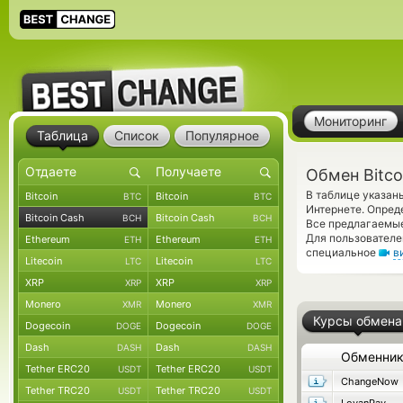
Мониторинг
Таблица
Список
Популярное
Обмен Bitco
В таблице указан
Bitcoin
Bitcoin
BTC
BTC
Интернете. Опред
Bitcoin Cash
Bitcoin Cash
BCH
BCH
Все предлагаемые
Для пользователе
Ethereum
Ethereum
ETH
ETH
специальное
в
Litecoin
Litecoin
LTC
LTC
XRP
XRP
XRP
XRP
Monero
Monero
XMR
XMR
Курсы обмена
Dogecoin
Dogecoin
DOGE
DOGE
Dash
Dash
DASH
DASH
Обменни
Tether ERC20
Tether ERC20
USDT
USDT
ChangeNow
Tether TRC20
Tether TRC20
USDT
USDT