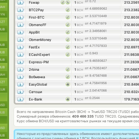
от 0.72
Fswap
1
213.256
BCH
UAH
от 4.68959062
BTC2Pay
1
213.238
BCH
BYN
от 3.53710449
First-BTC
1
212.803
BCH
KZT
от 4.71471979
ObmenoFF
1
212.803
BCH
RUB
от 2.34958061
AppBit
1
212.803
BCH
от 3.53710449
ObmenMoney
1
212.803
BCH
RUB
от 4.71707833
FastEx
1
212.697
BCH
RUB
от 0.943
ECashExpert
1
211.983
BCH
RUB
от 9.46593627
Express-PM
1
211.283
BCH
RUB
от 4.75352407
2rbina
1
211.066
BCH
UAH
от 9.47567488
Вобменка
1
211.066
BCH
KZT
от 4.75841956
EasyGlobal
1
210.849
BCH
EUR
от 2.04147066
Сатоши
1
210.632
BCH
от 0.2544
Ex-Bank
1
179.716
BCH
USD
Всего по направлению Bitcoin Cash (BCH)
TrueUSD TRC20 (TUSD) раб
→
RUB
Суммарный резерв обменников:
409 466 335
TUSD TRC20.
Средневзве
Курс обмена
BCH/USD
на криптовалютных рынках на текущее время со
USD
Некоторые из представленных здесь обменников имеют дополнительные
RUB
обменов с расчетом суммы обмена в 1 BCH. Воспользуйтесь функцией
К