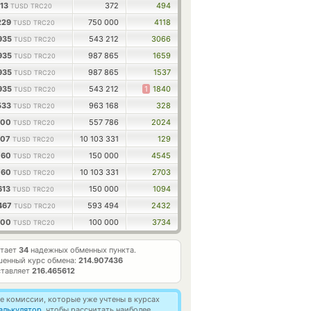
113
372
494
TUSD TRC20
229
750 000
4118
TUSD TRC20
935
543 212
3066
TUSD TRC20
935
987 865
1659
TUSD TRC20
935
987 865
1537
TUSD TRC20
935
543 212
1
1840
TUSD TRC20
533
963 168
328
TUSD TRC20
800
557 786
2024
TUSD TRC20
907
10 103 331
129
TUSD TRC20
760
150 000
4545
TUSD TRC20
760
10 103 331
2703
TUSD TRC20
613
150 000
1094
TUSD TRC20
467
593 494
2432
TUSD TRC20
300
100 000
3734
TUSD TRC20
отает
34
надежных обменных пункта.
шенный курс обмена:
214.907436
ставляет
216.465612
 комиссии, которые уже учтены в курсах
алькулятор
, чтобы рассчитать наиболее