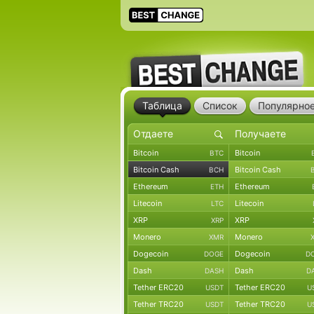
Таблица
Список
Популярно
Bitcoin
Bitcoin
BTC
Bitcoin Cash
Bitcoin Cash
BCH
Ethereum
Ethereum
ETH
Litecoin
Litecoin
LTC
XRP
XRP
XRP
Monero
Monero
XMR
Dogecoin
Dogecoin
DOGE
D
Dash
Dash
DASH
D
Tether ERC20
Tether ERC20
USDT
U
Tether TRC20
Tether TRC20
USDT
U