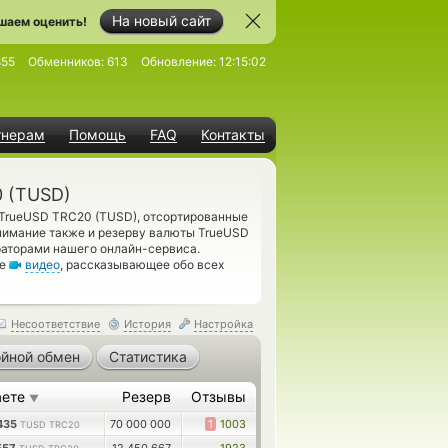
На новый сайт
шаем оценить!
855
Обменников:
613
Обновление:
12:15:02
тнерам
Помощь
FAQ
Контакты
0 (TUSD)
TrueUSD TRC20 (TUSD), отсортированные
внимание также и резерву валюты TrueUSD
аторами нашего онлайн-сервиса.
те
видео
, рассказывающее обо всех
Несоответствие
История
Настройка
йной обмен
Статистика
аете
Резерв
Отзывы
▼
435
70 000 000
1
1003
TUSD TRC20