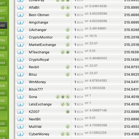
LovanPay
1
215.993
BCH
SDT
от 0.04614036
AlfaBit
1
215.889
BCH
SDT
от 4.65206596
Best-Obmen
1
215.669
BCH
SDC
от 4.65206596
Amgchange
1
215.669
BCH
USD
от 3.49149881
UAchanger
1
215.626
BCH
ZEC
от 16.15
CryptoMonitor
1
215.251
BCH
TRX
от 23.07
MarketExchange
1
215.251
BCH
BNB
от 0.16
MTexchange
1
215.163
BCH
SOL
от 0.46480502
CryptoRoyal
1
215.143
BCH
RAM
от 23.07
Revbit
1
214.975
BCH
от 23.07
Bitsz
1
214.952
BCH
MZ
от 4.67654392
WmMoney
1
214.541
BCH
RUB
от 5.5933336
Bitok777
1
214.541
BCH
USD
от 1
Sona
1
214.451
BCH
USD
от 1
LetsExchange
1
214.451
BCH
CNY
от 4.59697146
KZ007
1
213.889
BCH
от 0.01
NextBit
1
213.889
BCH
USD
от 4.70080266
MultiVal
1
213.455
BCH
RUB
от 0.13952259
CyberMoney
1
213.418
BCH
EUR