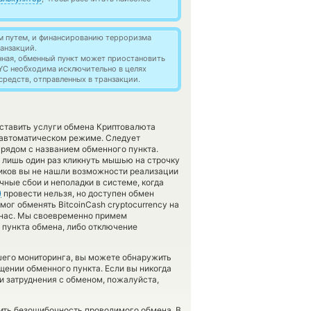
м путем, и финансированию терроризма
анзакций.
нная, обменный пункт может приостановить
YC необходима исключительно в целях
редств, отправленных в транзакции.
оставить услуги обмена Криптовалюта
 автоматическом режиме. Следует
 рядом с названием обменного пункта.
 лишь один раз кликнуть мышью на строчку
нников вы не нашли возможности реализации
чные сбои и неполадки в системе, когда
)
провести нельзя, но доступен обмен
ог обменять BitcoinCash cryptocurrency на
е нас. Мы своевременно примем
пункта обмена, либо отключение
шего мониторинга, вы можете обнаружить
ении обменного пункта. Если вы никогда
и затруднения с обменом, пожалуйста,
рить безошибочность проводимого обмена. В