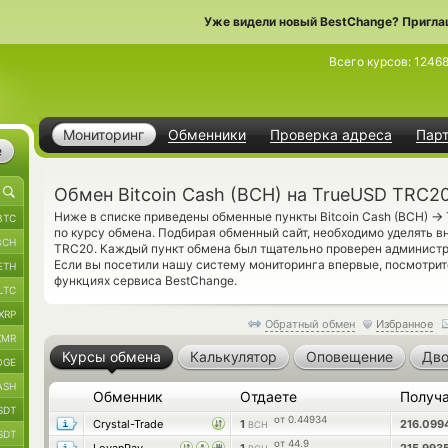
Уже видели новый BestChange? Пригла
Всего курсов:
1246
Мониторинг
Обменники
Проверка адреса
Пар
е
Обмен Bitcoin Cash (BCH) на TrueUSD TRC2
→
Ниже в списке приведены обменные пункты Bitcoin Cash (BCH)
BTC
по курсу обмена. Подбирая обменный сайт, необходимо уделять 
BCH
TRC20. Каждый пункт обмена был тщательно проверен администр
Если вы посетили нашу систему мониторинга впервые, посмотри
ETH
функциях сервиса BestChange.
LTC
XRP
Обратный обмен
Избранное
XMR
Курсы обмена
Калькулятор
Оповещение
Дво
OGE
ASH
Обменник
Отдаете
Получ
SDT
от 0.44934
Crystal-Trade
1
216.099
BCH
SDT
от 44.9