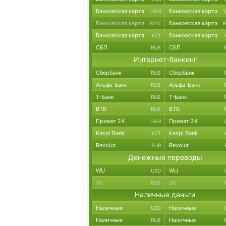
Банковская карта
Банковская карта
UAH
Банковская карта
Банковская карта
BYN
Банковская карта
Банковская карта
KZT
СБП
СБП
RUB
Интернет-банкинг
Сбербанк
Сбербанк
RUB
Альфа-Банк
Альфа-Банк
RUB
Т-Банк
Т-Банк
RUB
ВТБ
ВТБ
RUB
Приват 24
Приват 24
UAH
Kaspi Bank
Kaspi Bank
KZT
Revolut
Revolut
EUR
Денежные переводы
WU
WU
USD
ЗК
ЗК
RUB
Наличные деньги
Наличные
Наличные
USD
Наличные
Наличные
RUB