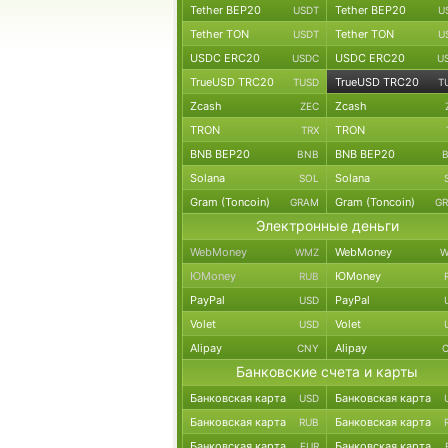
Tether BEP20
Tether BEP20
USDT
U
Tether TON
Tether TON
USDT
U
USDC ERC20
USDC ERC20
USDC
U
TrueUSD TRC20
TrueUSD TRC20
TUSD
T
Zcash
Zcash
ZEC
TRON
TRON
TRX
BNB BEP20
BNB BEP20
BNB
Solana
Solana
SOL
Gram (Toncoin)
Gram (Toncoin)
GRAM
G
Электронные деньги
WebMoney
WebMoney
WMZ
W
ЮMoney
ЮMoney
RUB
PayPal
PayPal
USD
Volet
Volet
USD
Alipay
Alipay
CNY
Банковские счета и карты
Банковская карта
Банковская карта
USD
Банковская карта
Банковская карта
RUB
Банковская карта
Банковская карта
EUR