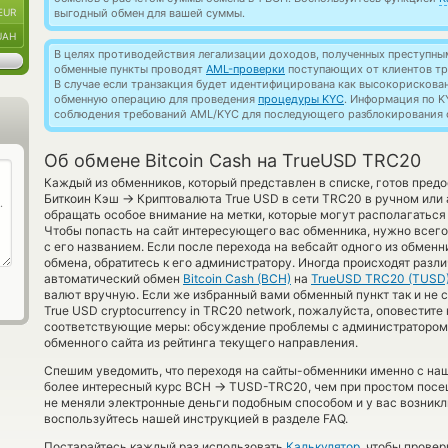
EUR
выгодный обмен для вашей суммы.
UAH
В целях противодействия легализации доходов, полученных преступны
обменные пункты проводят
AML-проверки
поступающих от клиентов тр
В случае если транзакция будет идентифицирована как высокорискова
обменную операцию для проведения
процедуры KYC
. Информация по K
соблюдения требований AML/KYC для последующего разблокирования с
Об обмене Bitcoin Cash на TrueUSD TRC20
Каждый из обменников, который представлен в списке, готов пред
→
Биткоин Кэш
Криптовалюта True USD в сети TRC20 в ручном или
обращать особое внимание на метки, которые могут располагаться
Чтобы попасть на сайт интересующего вас обменника, нужно всего
с его названием. Если после перехода на вебсайт одного из обме
обмена, обратитесь к его администратору. Иногда происходят разли
автоматический обмен
Bitcoin Cash (BCH)
на
TrueUSD TRC20 (TUSD
валют вручную. Если же избранный вами обменный пункт так и не см
True USD cryptocurrency in TRC20 network, пожалуйста, оповестит
соответствующие меры: обсуждение проблемы с администратором 
обменного сайта из рейтинга текущего направления.
Спешим уведомить, что переходя на сайты-обменники именно с на
→
более интересный курс BCH
TUSD-TRC20, чем при простом посещ
не меняли электронные деньги подобным способом и у вас возникл
воспользуйтесь нашей инструкцией в разделе FAQ.
Постарайтесь каждый раз использовать
Калькулятор
, чтобы прове