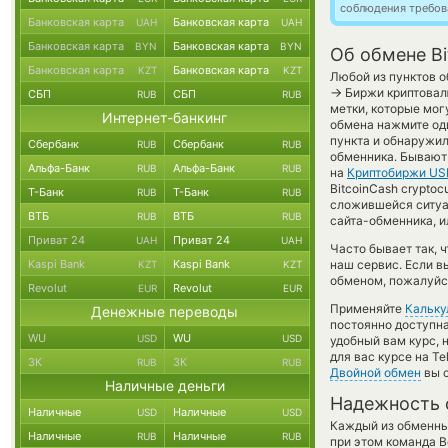
соблюдения требов
Банковская карта
Банковская карта
UAH
UAH
Банковская карта
Банковская карта
BYN
BYN
Об обмене Bi
Банковская карта
Банковская карта
KZT
KZT
Любой из пунктов о
→
Биржи криптовал
СБП
СБП
RUB
RUB
метки, которые мог
Интернет-банкинг
обмена нажмите оди
пункта и обнаружил
Сбербанк
Сбербанк
RUB
RUB
обменника. Бывают
Альфа-Банк
Альфа-Банк
RUB
RUB
на
Криптобиржи US
BitcoinCash crypto
Т-Банк
Т-Банк
RUB
RUB
сложившейся ситуа
ВТБ
ВТБ
RUB
RUB
сайта-обменника, и
Приват 24
Приват 24
UAH
UAH
Часто бывает так, 
Kaspi Bank
Kaspi Bank
наш сервис. Если в
KZT
KZT
обменом, пожалуйст
Revolut
Revolut
EUR
EUR
Применяйте
Кальку
Денежные переводы
постоянно доступн
WU
WU
USD
USD
удобный вам курс, 
для вас курсе на T
ЗК
ЗК
RUB
RUB
Двойной обмен
вы с
Наличные деньги
Надежность 
Наличные
Наличные
USD
USD
Каждый из обменны
Наличные
Наличные
RUB
RUB
при этом команда 