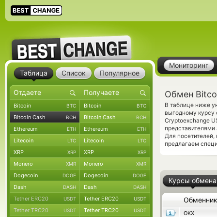
Мониторинг
Таблица
Список
Популярное
Обмен Bitco
В таблице ниже у
Bitcoin
Bitcoin
BTC
BTC
выгодному курсу 
Bitcoin Cash
Bitcoin Cash
BCH
BCH
Cryptoexchange U
представителями
Ethereum
Ethereum
ETH
ETH
Для посетителей,
Litecoin
Litecoin
LTC
LTC
предлагаем спец
XRP
XRP
XRP
XRP
Monero
Monero
XMR
XMR
Dogecoin
Dogecoin
DOGE
DOGE
Курсы обмена
Dash
Dash
DASH
DASH
Tether ERC20
Tether ERC20
USDT
USDT
Обменни
Tether TRC20
Tether TRC20
USDT
USDT
OKX