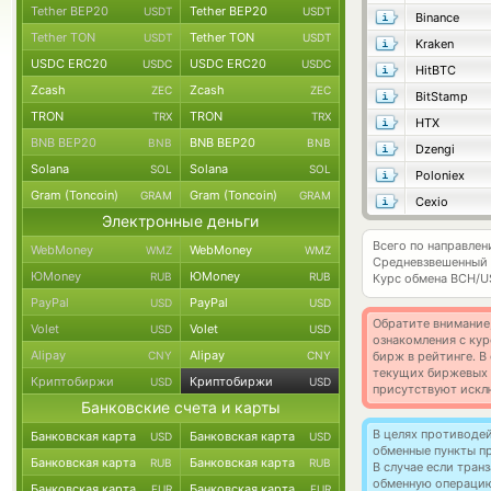
Tether BEP20
Tether BEP20
USDT
USDT
Binance
Tether TON
Tether TON
USDT
USDT
Kraken
USDC ERC20
USDC ERC20
USDC
USDC
HitBTC
Zcash
Zcash
ZEC
ZEC
BitStamp
TRON
TRON
TRX
TRX
HTX
BNB BEP20
BNB BEP20
BNB
BNB
Dzengi
Solana
Solana
SOL
SOL
Poloniex
Gram (Toncoin)
Gram (Toncoin)
GRAM
GRAM
Cexio
Электронные деньги
Всего по направлен
WebMoney
WebMoney
WMZ
WMZ
Средневзвешенный 
ЮMoney
ЮMoney
RUB
RUB
Курс обмена
BCH/U
PayPal
PayPal
USD
USD
Обратите внимание
Volet
Volet
USD
USD
ознакомления с кур
Alipay
Alipay
CNY
CNY
бирж в рейтинге. В
текущих биржевых ц
Криптобиржи
Криптобиржи
USD
USD
присутствуют искл
Банковские счета и карты
В целях противоде
Банковская карта
Банковская карта
USD
USD
обменные пункты п
Банковская карта
Банковская карта
RUB
RUB
В случае если тра
обменную операци
Банковская карта
Банковская карта
EUR
EUR