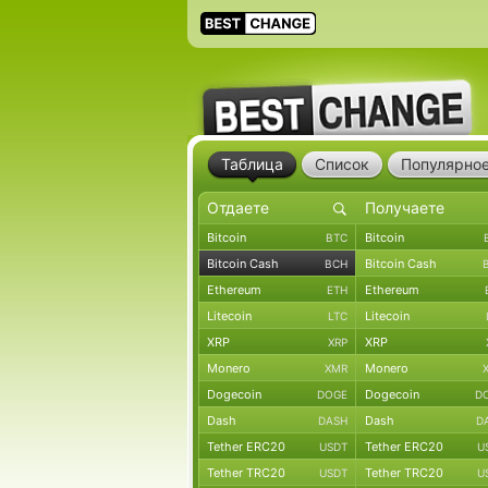
Таблица
Список
Популярно
Bitcoin
Bitcoin
BTC
Bitcoin Cash
Bitcoin Cash
BCH
Ethereum
Ethereum
ETH
Litecoin
Litecoin
LTC
XRP
XRP
XRP
Monero
Monero
XMR
Dogecoin
Dogecoin
DOGE
D
Dash
Dash
DASH
D
Tether ERC20
Tether ERC20
USDT
U
Tether TRC20
Tether TRC20
USDT
U