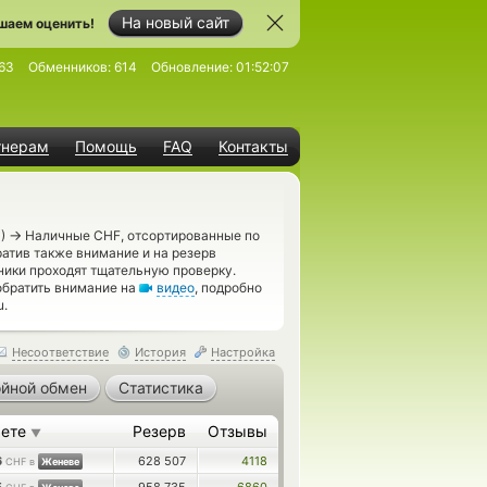
На новый сайт
шаем оценить!
63
Обменников:
614
Обновление:
01:52:07
тнерам
Помощь
FAQ
Контакты
→
H)
Наличные CHF, отсортированные по
атив также внимание и на резерв
ики проходят тщательную проверку.
обратить внимание на
видео
, подробно
u.
Несоответствие
История
Настройка
йной обмен
Статистика
аете
Резерв
Отзывы
▼
6
628 507
4118
CHF в
Женеве