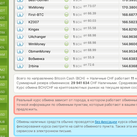
Best-Obmen
1
170.393
BCH
SDT
от 73.07
WxMoney
1
170.380
BCH
SDT
от 66.39
First-BTC
1
168.687
BCH
SDC
от 60.03
KZ007
1
166.582
BCH
ZEC
от 55.58
Kingex
1
164.821
BCH
TRX
от 68.98
UAchanger
1
144.963
BCH
BNB
от 68.98
WmMoney
1
144.960
BCH
SOL
от 68.99
ObmenMoney
1
144.953
BCH
RAM
от 55.9
Вобменка
1
144.638
BCH
от 72.6
2rbina
1
144.636
BCH
MZ
RUB
Всего по направлению Bitcoin Cash (BCH)
Наличные CHF работает
11
н
→
Суммарный резерв обменников:
29 941 634
CHF Наличными.
Средневзв
USD
Курс обмена
BCH/CHF
на криптовалютных рынках на текущее время со
USD
CNY
Реальный курс обмена зависит от города, в котором работает обменны
точной информации по обменным пунктам, которые работают в вашем г
предложить.
USD
Обмены наличных средств обычно проводятся
без фиксации
курса обмен
RUB
фиксирования курса смотрите на сайте обменного пункта. Также эта 
EUR
сервисом в электронном письме.
UAH