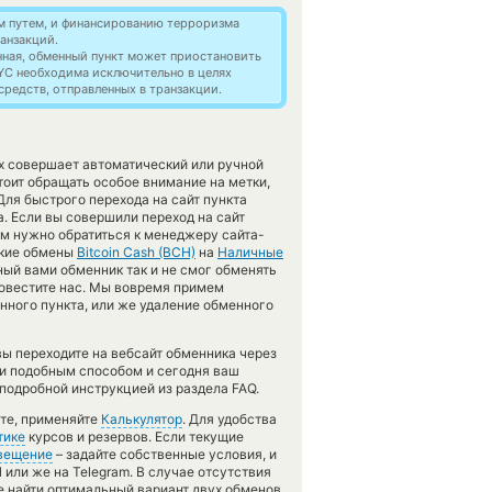
м путем, и финансированию терроризма
анзакций.
нная, обменный пункт может приостановить
YC необходима исключительно в целях
редств, отправленных в транзакции.
х совершает автоматический или ручной
оит обращать особое внимание на метки,
Для быстрого перехода на сайт пункта
. Если вы совершили переход на сайт
м нужно обратиться к менеджеру сайта-
ские обмены
Bitcoin Cash (BCH)
на
Наличные
ый вами обменник так и не смог обменять
 оповестите нас. Мы вовремя примем
ного пункта, или же удаление обменного
ы переходите на вебсайт обменника через
ги подобным способом и сегодня ваш
подробной инструкцией из раздела FAQ.
ете, применяйте
Калькулятор
. Для удобства
тике
курсов и резервов. Если текущие
вещение
– задайте собственные условия, и
 или же на Telegram. В случае отсутствия
 найти оптимальный вариант двух обменов