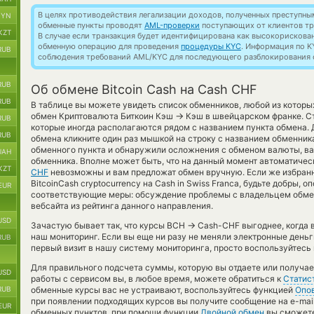
В целях противодействия легализации доходов, полученных преступны
BYN
обменные пункты проводят
AML-проверки
поступающих от клиентов тр
KZT
В случае если транзакция будет идентифицирована как высокорискова
обменную операцию для проведения
процедуры KYC
. Информация по K
RUB
соблюдения требований AML/KYC для последующего разблокирования с
RUB
Об обмене Bitcoin Cash на Cash CHF
RUB
В таблице вы можете увидеть список обменников, любой из которы
→
обмен Криптовалюта Биткоин Кэш
Кэш в швейцарском франке. Ст
RUB
которые иногда располагаются рядом с названием пункта обмена. 
RUB
обмена кликните один раз мышкой на строку с названием обменника
обменного пункта и обнаружили осложнения с обменом валюты, ва
UAH
обменника. Вполне может быть, что на данный момент автоматиче
KZT
CHF
невозможны и вам предложат обмен вручную. Если же избранн
BitcoinCash cryptocurrency на Cash in Swiss Franca, будьте добры,
EUR
соответствующие меры: обсуждение проблемы с владельцем обмен
вебсайта из рейтинга данного направления.
USD
→
Зачастую бывает так, что курсы BCH
Cash-CHF выгоднее, когда в
наш мониторинг. Если вы еще ни разу не меняли электронные день
RUB
первый визит в нашу систему мониторинга, просто воспользуйтесь 
Для правильного подсчета суммы, которую вы отдаете или получа
USD
работы с сервисом вы, в любое время, можете обратиться к
Статис
RUB
обменные курсы вас не устраивают, воспользуйтесь функцией
Опо
при появлении подходящих курсов вы получите сообщение на e-mail
EUR
обменных пунктов, при помощи функции
Двойной обмен
вы сможете