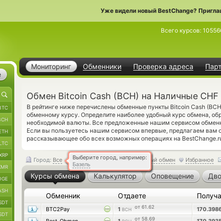
Уже видели новый BestChange? Пригла
Всего курсов:
10556
Мониторинг
Обменники
Проверка адреса
Пар
е
Обмен Bitcoin Cash (BCH) на Наличные CHF
В рейтинге ниже перечислены обменные пункты Bitcoin Cash (BC
BTC
обменному курсу. Определите наиболее удобный курс обмена, обр
BCH
необходимой валюты. Все предложенные нашим сервисом обменн
Если вы пользуетесь нашим сервисом впервые, предлагаем вам 
ETH
рассказывающее обо всех возможных операциях на BestChange.r
LTC
XRP
Выберите город, например:
Город:
Все
Обратный обмен
Избранное
Базель
XMR
Курсы обмена
Калькулятор
Оповещение
Дво
OGE
ASH
Обменник
Отдаете
Получ
SDT
от 61.62
BTC2Pay
1
170.398
BCH
SDT
от 58.69