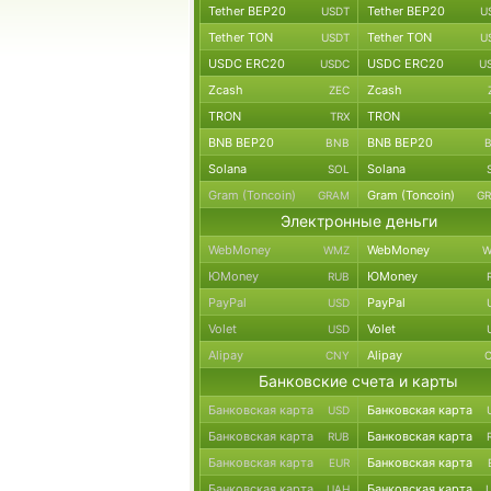
Tether BEP20
Tether BEP20
USDT
U
Tether TON
Tether TON
USDT
U
USDC ERC20
USDC ERC20
USDC
U
Zcash
Zcash
ZEC
TRON
TRON
TRX
BNB BEP20
BNB BEP20
BNB
Solana
Solana
SOL
Gram (Toncoin)
Gram (Toncoin)
GRAM
G
Электронные деньги
WebMoney
WebMoney
WMZ
W
ЮMoney
ЮMoney
RUB
PayPal
PayPal
USD
Volet
Volet
USD
Alipay
Alipay
CNY
Банковские счета и карты
Банковская карта
Банковская карта
USD
Банковская карта
Банковская карта
RUB
Банковская карта
Банковская карта
EUR
Банковская карта
Банковская карта
UAH