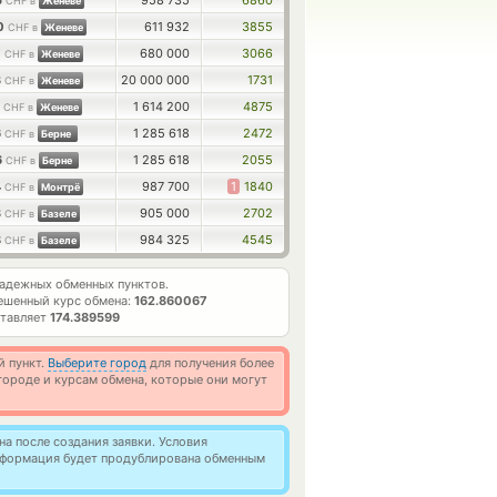
5
958 735
6860
CHF в
Женеве
0
611 932
3855
CHF в
Женеве
7
680 000
3066
CHF в
Женеве
3
20 000 000
1731
CHF в
Женеве
0
1 614 200
4875
CHF в
Женеве
6
1 285 618
2472
CHF в
Берне
6
1 285 618
2055
CHF в
Берне
4
987 700
1
1840
CHF в
Монтрё
3
905 000
2702
CHF в
Базеле
8
984 325
4545
CHF в
Базеле
адежных обменных пунктов.
ешенный курс обмена:
162.860067
ставляет
174.389599
й пункт.
Выберите город
для получения более
ороде и курсам обмена, которые они могут
а после создания заявки. Условия
информация будет продублирована обменным