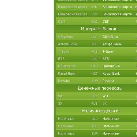
Банковская карта
Банковская карта
BYN
Банковская карта
Банковская карта
KZT
СБП
СБП
RUB
Интернет-банкинг
Сбербанк
Сбербанк
RUB
Альфа-Банк
Альфа-Банк
RUB
Т-Банк
Т-Банк
RUB
ВТБ
ВТБ
RUB
Приват 24
Приват 24
UAH
Kaspi Bank
Kaspi Bank
KZT
Revolut
Revolut
EUR
Денежные переводы
WU
WU
USD
ЗК
ЗК
RUB
Наличные деньги
Наличные
Наличные
USD
Наличные
Наличные
RUB
Наличные
Наличные
EUR