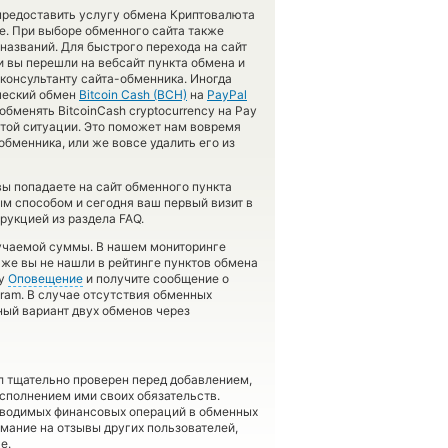
 предоставить услугу обмена Криптовалюта
. При выборе обменного сайта также
 названий. Для быстрого перехода на сайт
и вы перешли на вебсайт пункта обмена и
-консультанту сайта-обменника. Иногда
ический обмен
Bitcoin Cash (BCH)
на
PayPal
бменять BitcoinCash cryptocurrency на Pay
этой ситуации. Это поможет нам вовремя
бменника, или же вовсе удалить его из
вы попадаете на сайт обменного пункта
ым способом и сегодня ваш первый визит в
рукцией из раздела FAQ.
лучаемой суммы. В нашем мониторинге
 же вы не нашли в рейтинге пунктов обмена
гу
Оповещение
и получите сообщение о
gram. В случае отсутствия обменных
ый вариант двух обменов через
л тщательно проверен перед добавлением,
сполнением ими своих обязательств.
оводимых финансовых операций в обменных
имание на отзывы других пользователей,
е.