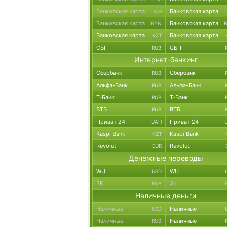
Банковская карта
Банковская карта
UAH
Банковская карта
Банковская карта
BYN
Банковская карта
Банковская карта
KZT
СБП
СБП
RUB
Интернет-банкинг
Сбербанк
Сбербанк
RUB
Альфа-Банк
Альфа-Банк
RUB
Т-Банк
Т-Банк
RUB
ВТБ
ВТБ
RUB
Приват 24
Приват 24
UAH
Kaspi Bank
Kaspi Bank
KZT
Revolut
Revolut
EUR
Денежные переводы
WU
WU
USD
ЗК
ЗК
RUB
Наличные деньги
Наличные
Наличные
USD
Наличные
Наличные
RUB