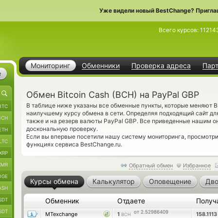
Уже видели новый BestChange? Пригла
Всего курсов:
11214
Мониторинг
Обменники
Проверка адреса
Пар
е
Обмен Bitcoin Cash (BCH) на PayPal GBP
В таблице ниже указаны все обменные пункты, которые меняют Bi
BTC
наилучшему курсу обмена в сети. Определяя подходящий сайт дл
BCH
также и на резерв валюты PayPal GBP. Все приведенные нашим 
доскональную проверку.
ETH
Если вы впервые посетили нашу систему мониторинга, просмотр
LTC
функциях сервиса BestChange.ru.
XRP
XMR
Обратный обмен
Избранное
OGE
Курсы обмена
Калькулятор
Оповещение
Дво
ASH
SDT
Обменник
Отдаете
Получ
SDT
от 2.52986409
MTexchange
1
158.111
BCH