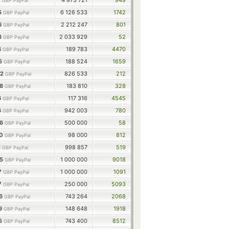
7
4 973 721
949
GBP PayPal
5
6 126 533
1742
GBP PayPal
6
2 212 247
801
GBP PayPal
3
2 033 929
52
GBP PayPal
4
189 783
4470
GBP PayPal
75
188 524
1659
GBP PayPal
02
826 533
212
GBP PayPal
38
183 810
328
GBP PayPal
6
117 316
4545
GBP PayPal
6
942 003
780
GBP PayPal
56
500 000
58
GBP PayPal
40
98 000
812
GBP PayPal
1
998 857
519
GBP PayPal
85
1 000 000
9018
GBP PayPal
7
1 000 000
1091
GBP PayPal
7
250 000
5093
GBP PayPal
76
743 264
2068
GBP PayPal
09
148 648
1918
GBP PayPal
15
743 400
8512
GBP PayPal