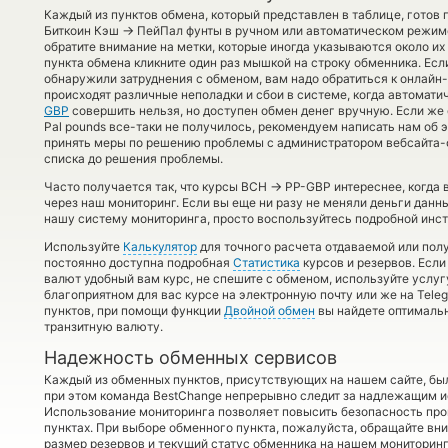
Каждый из пунктов обмена, который представлен в таблице, готов
→
Биткоин Кэш
ПейПал фунты в ручном или автоматическом режиме
обратите внимание на метки, которые иногда указываются около их
пункта обмена кликните один раз мышкой на строку обменника. Есл
обнаружили затруднения с обменом, вам надо обратиться к онлайн
происходят различные неполадки и сбои в системе, когда автомат
GBP
совершить нельзя, но доступен обмен денег вручную. Если же о
Pal pounds все-таки не получилось, рекомендуем написать нам об 
принять меры по решению проблемы с администратором вебсайта-о
списка до решения проблемы.
→
Часто получается так, что курсы BCH
PP-GBP интереснее, когда 
через наш мониторинг. Если вы еще ни разу не меняли деньги данн
нашу систему мониторинга, просто воспользуйтесь подробной инст
Используйте
Калькулятор
для точного расчета отдаваемой или по
постоянно доступна подробная
Статистика
курсов и резервов. Если
валют удобный вам курс, не спешите с обменом, используйте услу
благоприятном для вас курсе на электронную почту или же на Tele
пунктов, при помощи функции
Двойной обмен
вы найдете оптимальн
транзитную валюту.
Надежность обменных сервисов
Каждый из обменных пунктов, присутствующих на нашем сайте, бы
при этом команда BestChange непрерывно следит за надлежащим и
Использование мониторинга позволяет повысить безопасность пр
пунктах. При выборе обменного пункта, пожалуйста, обращайте вн
размер резервов и текущий статус обменника на нашем мониторинг