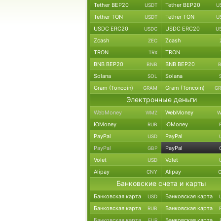
Tether BEP20
Tether BEP20
USDT
U
Tether TON
Tether TON
USDT
U
USDC ERC20
USDC ERC20
USDC
U
Zcash
Zcash
ZEC
TRON
TRON
TRX
BNB BEP20
BNB BEP20
BNB
Solana
Solana
SOL
Gram (Toncoin)
Gram (Toncoin)
GRAM
G
Электронные деньги
WebMoney
WebMoney
WMZ
W
ЮMoney
ЮMoney
RUB
PayPal
PayPal
USD
PayPal
PayPal
GBP
Volet
Volet
USD
Alipay
Alipay
CNY
Банковские счета и карты
Банковская карта
Банковская карта
USD
Банковская карта
Банковская карта
RUB
Банковская карта
Банковская карта
EUR