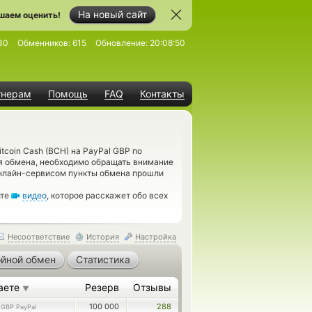
На новый сайт
шаем оценить!
30
Обменников:
615
Обновление:
20:08:50
тнерам
Помощь
FAQ
Контакты
tcoin Cash (BCH) на PayPal GBP по
я обмена, необходимо обращать внимание
онлайн-сервисом пункты обмена прошли
ите
видео
, которое расскажет обо всех
Несоответствие
История
Настройка
йной обмен
Статистика
аете
Резерв
Отзывы
▼
3
100 000
288
GBP PayPal