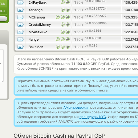
от 0.23184898
24PayBank
1
136.42
BCH
EUR
от 0.28597724
Xchange
1
130.08
BCH
UAH
от 0.28522372
MChanger
1
125.32
BCH
от 0.30068905
CrystalMoney
1
123.715
BCH
от 0.43864
Монеткинс
1
122.184
BCH
от 0.43628
4ange
1
122.174
BCH
от 0.285
BaksMan
1
122.173
BCH
Всего по направлению Bitcoin Cash (BCH)
PayPal GBP работает
45
над
→
Суммарный резерв обменников:
71 193 039
GBP PayPal.
Средневзвешенн
Курс обмена
BCH/GBP
на криптовалютных рынках на текущее время со
Обратите внимание, платежная система PayPal имеет динамические к
не могут быть отражены на мониторинге. Пожалуйста, уточняйте воз
оплаты/получения средств на сайте обменного пункта.
В целях противодействия легализации доходов, полученных преступны
обменные пункты проводят
AML-проверки
поступающих от клиентов тр
В случае если транзакция будет идентифицирована как высокорискова
обменную операцию для проведения
процедуры KYC
. Информация по K
соблюдения требований AML/KYC для последующего разблокирования с
Обмен Bitcoin Cash на PayPal GBP