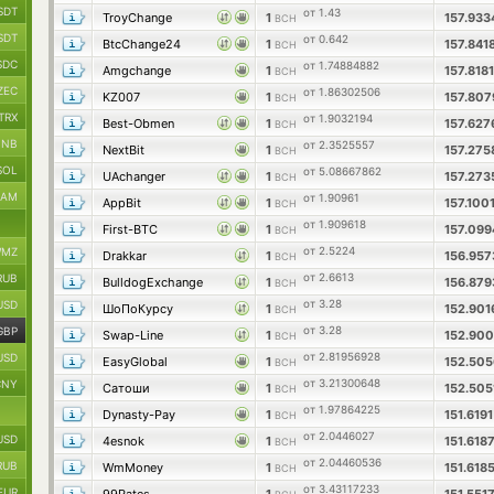
SDT
от 1.43
TroyChange
1
157.93
BCH
SDT
от 0.642
BtcChange24
1
157.841
BCH
SDC
от 1.74884882
Amgchange
1
157.818
BCH
ZEC
от 1.86302506
KZ007
1
157.80
BCH
TRX
от 1.9032194
Best-Obmen
1
157.62
BCH
BNB
от 2.3525557
NextBit
1
157.27
BCH
SOL
от 5.08667862
UAchanger
1
157.27
BCH
RAM
от 1.90961
AppBit
1
157.100
BCH
от 1.909618
First-BTC
1
157.09
BCH
от 2.5224
MZ
Drakkar
1
156.95
BCH
от 2.6613
RUB
BulldogExchange
1
156.87
BCH
от 3.28
USD
ШоПоКурсу
1
152.90
BCH
от 3.28
GBP
Swap-Line
1
152.90
BCH
от 2.81956928
USD
EasyGlobal
1
152.50
BCH
от 3.21300648
CNY
Сатоши
1
152.50
BCH
от 1.97864225
Dynasty-Pay
1
151.619
BCH
от 2.0446027
USD
4esnok
1
151.618
BCH
от 2.04460536
RUB
WmMoney
1
151.618
BCH
от 3.43117233
EUR