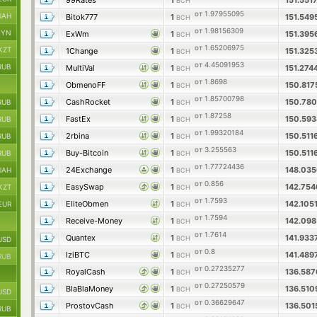
99Rates
1
151.551
BCH
от 1.97955095
UAH
Bitok777
1
151.549
BCH
от 1.98156309
BYN
ExWm
1
151.395
BCH
от 1.65206975
KZT
1Change
1
151.325
BCH
от 4.45091953
RUB
MultiVal
1
151.274
BCH
от 1.8698
ObmenoFF
1
150.81
BCH
от 1.85700798
CashRocket
1
150.78
RUB
BCH
от 1.87258
FastEx
1
150.59
RUB
BCH
от 1.99320184
2rbina
1
150.511
RUB
BCH
от 3.255563
Buy-Bitcoin
1
150.511
RUB
BCH
от 1.77724436
24Exchange
1
148.03
UAH
BCH
от 0.856
EasySwap
1
142.75
KZT
BCH
от 1.7593
EliteObmen
1
142.105
EUR
BCH
от 1.7594
Receive-Money
1
142.09
BCH
от 1.7614
Quantex
1
141.933
BCH
USD
от 0.8
IziBTC
1
141.489
BCH
RUB
от 0.27235277
RoyalCash
1
136.58
BCH
от 0.27250579
BlaBlaMoney
1
136.51
BCH
USD
от 0.36629647
ProstovCash
1
136.50
BCH
RUB