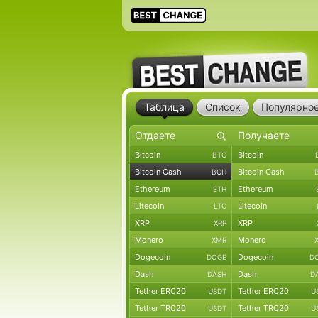
Таблица
Список
Популярно
Bitcoin
Bitcoin
BTC
Bitcoin Cash
Bitcoin Cash
BCH
Ethereum
Ethereum
ETH
Litecoin
Litecoin
LTC
XRP
XRP
XRP
Monero
Monero
XMR
Dogecoin
Dogecoin
DOGE
D
Dash
Dash
DASH
D
Tether ERC20
Tether ERC20
USDT
U
Tether TRC20
Tether TRC20
USDT
U