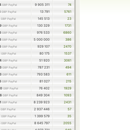
34
9 905 311
74
GBP PayPal
8
13 791
5761
GBP PayPal
1
145 513
23
GBP PayPal
79
130 329
1731
GBP PayPal
76
976 533
6860
GBP PayPal
58
5 000 000
386
GBP PayPal
35
929 107
2470
GBP PayPal
1
80 175
1537
GBP PayPal
94
51 920
3061
GBP PayPal
73
787 231
494
GBP PayPal
93
793 583
611
GBP PayPal
16
81 027
215
GBP PayPal
00
76 402
1929
GBP PayPal
56
849 304
1093
GBP PayPal
51
8 239 923
2431
GBP PayPal
1
2 937 446
57
GBP PayPal
7
1 399 579
35
GBP PayPal
5
8 645 797
2055
GBP PayPal