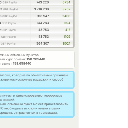
50
743 220
6754
GBP PayPal
03
3 716 236
8207
GBP PayPal
56
918 947
2466
GBP PayPal
8
743 283
594
GBP PayPal
9
43 753
417
GBP PayPal
2
43 753
1109
GBP PayPal
1
564 307
8021
GBP PayPal
ежных обменных пунктов.
ый курс обмена:
150.265448
ставляет
158.658440
омиссии, которые по объективным причинам
можные комиссионные издержки и способ
м путем, и финансированию терроризма
анзакций.
нная, обменный пункт может приостановить
YC необходима исключительно в целях
редств, отправленных в транзакции.