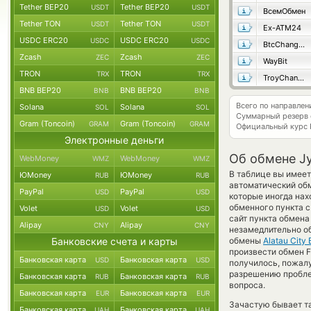
Tether BEP20
Tether BEP20
USDT
USDT
ВсемОбмен
Tether TON
Tether TON
USDT
USDT
Ex-ATM24
USDC ERC20
USDC ERC20
USDC
USDC
BtcChange24
Zcash
Zcash
ZEC
ZEC
WayBit
TRON
TRON
TRX
TRX
TroyChange
BNB BEP20
BNB BEP20
BNB
BNB
Всего по направлен
Solana
Solana
SOL
SOL
Суммарный резерв
Gram (Toncoin)
Gram (Toncoin)
GRAM
GRAM
Официальный курс
Электронные деньги
Об обмене Jy
WebMoney
WebMoney
WMZ
WMZ
В таблице вы имеет
ЮMoney
ЮMoney
RUB
RUB
автоматический об
PayPal
PayPal
USD
USD
которые иногда нах
обменного пункта с
Volet
Volet
USD
USD
сайт пункта обмен
Alipay
Alipay
CNY
CNY
незамедлительно об
Банковские счета и карты
обмены
Alatau City
произвести обмен Fi
Банковская карта
Банковская карта
USD
USD
получилось, пожалу
разрешению проблем
Банковская карта
Банковская карта
RUB
RUB
вопроса.
Банковская карта
Банковская карта
EUR
EUR
Зачастую бывает та
Банковская карта
Банковская карта
UAH
UAH