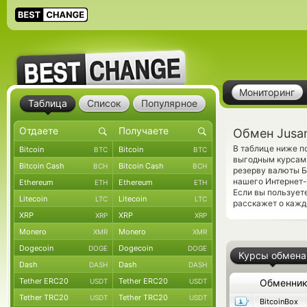
Мониторинг
Таблица
Список
Популярное
Обмен Jusan
В таблице ниже п
Bitcoin
Bitcoin
BTC
BTC
выгодным курсам 
Bitcoin Cash
Bitcoin Cash
BCH
BCH
резерву валюты Б
нашего Интернет-
Ethereum
Ethereum
ETH
ETH
Если вы пользует
Litecoin
Litecoin
LTC
LTC
расскажет о кажд
XRP
XRP
XRP
XRP
Monero
Monero
XMR
XMR
Dogecoin
Dogecoin
DOGE
DOGE
Курсы обмена
Dash
Dash
DASH
DASH
Tether ERC20
Tether ERC20
USDT
USDT
Обменни
Tether TRC20
Tether TRC20
USDT
USDT
BitcoinBox