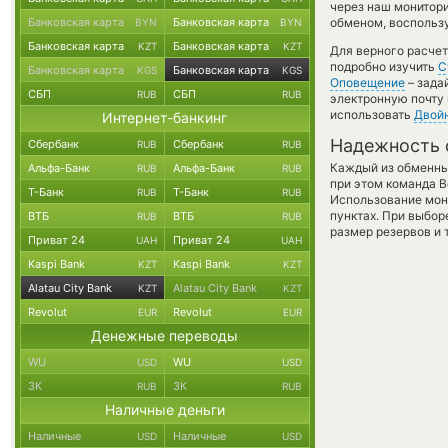
через наш монитори
Банковская карта
Банковская карта
обменом, воспользу
BYN
BYN
Банковская карта
Банковская карта
KZT
KZT
Для верного расчет
подробно изучить
С
Банковская карта
Банковская карта
KGS
KGS
Оповещение
– зада
СБП
СБП
RUB
RUB
электронную почту 
использовать
Двой
Интернет-банкинг
Надежность 
Сбербанк
Сбербанк
RUB
RUB
Каждый из обменны
Альфа-Банк
Альфа-Банк
RUB
RUB
при этом команда 
Т-Банк
Т-Банк
RUB
RUB
Использование мон
пунктах. При выбор
ВТБ
ВТБ
RUB
RUB
размер резервов и 
Приват 24
Приват 24
UAH
UAH
Kaspi Bank
Kaspi Bank
KZT
KZT
Alatau City Bank
Alatau City Bank
KZT
KZT
Revolut
Revolut
EUR
EUR
Денежные переводы
WU
WU
USD
USD
ЗК
ЗК
RUB
RUB
Наличные деньги
Наличные
Наличные
USD
USD