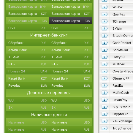
4esnok
Банковская карта
Банковская карта
BYN
BYN
W-Box
Банковская карта
Банковская карта
KZT
KZT
Quantex
Банковская карта
Банковская карта
TJS
TJS
1Change
СБП
СБП
RUB
RUB
ExWm
Интернет-банкинг
BitcoinObme
Сбербанк
Сбербанк
CashRocket
RUB
RUB
Альфа-Банк
Альфа-Банк
Вобменка
RUB
RUB
Т-Банк
Т-Банк
Flexy69
RUB
RUB
ВТБ
ВТБ
MultiVal
RUB
RUB
Приват 24
Приват 24
Crystal-Trad
UAH
UAH
Kaspi Bank
Kaspi Bank
ObmenoFF
KZT
KZT
Revolut
Revolut
FastEx
EUR
EUR
Денежные переводы
MafinCash
LovanPay
WU
WU
USD
USD
Buy-Bitcoin
ЗК
ЗК
RUB
RUB
Наличные деньги
CryptoGin
24Exchange
Наличные
Наличные
USD
USD
TroyChange
Наличные
Наличные
RUB
RUB