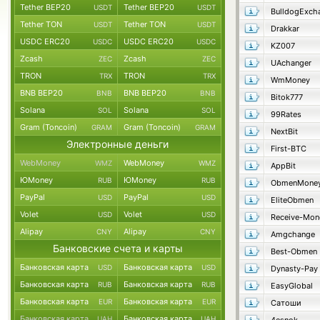
Tether BEP20
Tether BEP20
USDT
USDT
BulldogExch
Tether TON
Tether TON
USDT
USDT
Drakkar
USDC ERC20
USDC ERC20
USDC
USDC
KZ007
Zcash
Zcash
ZEC
ZEC
UAchanger
TRON
TRON
TRX
TRX
WmMoney
BNB BEP20
BNB BEP20
BNB
BNB
Bitok777
Solana
Solana
SOL
SOL
99Rates
Gram (Toncoin)
Gram (Toncoin)
GRAM
GRAM
NextBit
Электронные деньги
First-BTC
WebMoney
WebMoney
WMZ
WMZ
AppBit
ЮMoney
ЮMoney
RUB
RUB
ObmenMone
PayPal
PayPal
USD
USD
EliteObmen
Volet
Volet
USD
USD
Receive-Mon
Alipay
Alipay
CNY
CNY
Amgchange
Банковские счета и карты
Best-Obmen
Банковская карта
Банковская карта
USD
USD
Dynasty-Pay
Банковская карта
Банковская карта
RUB
RUB
EasyGlobal
Банковская карта
Банковская карта
EUR
EUR
Сатоши
Банковская карта
Банковская карта
UAH
UAH