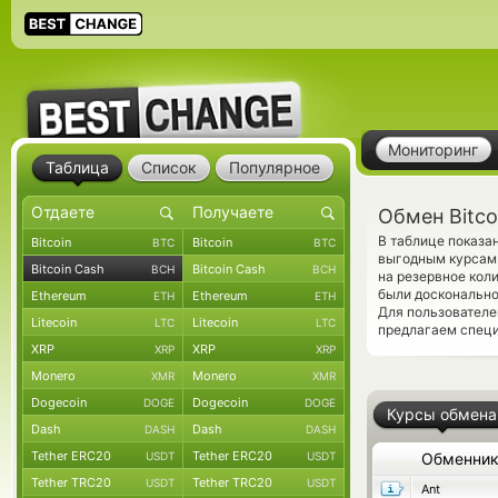
Мониторинг
Таблица
Список
Популярное
Обмен Bitco
В таблице показа
Bitcoin
Bitcoin
BTC
BTC
выгодным курсам 
Bitcoin Cash
Bitcoin Cash
BCH
BCH
на резервное кол
были досконально
Ethereum
Ethereum
ETH
ETH
Для пользователе
Litecoin
Litecoin
LTC
LTC
предлагаем спец
XRP
XRP
XRP
XRP
Monero
Monero
XMR
XMR
Dogecoin
Dogecoin
DOGE
DOGE
Курсы обмена
Dash
Dash
DASH
DASH
Tether ERC20
Tether ERC20
USDT
USDT
Обменни
Tether TRC20
Tether TRC20
USDT
USDT
Ant