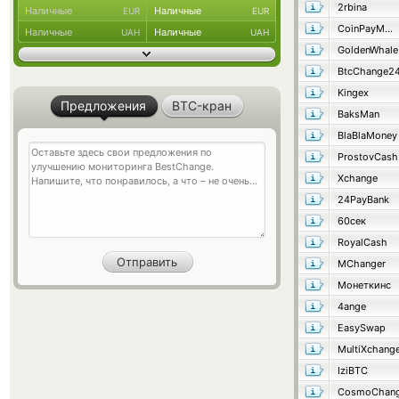
2rbina
Наличные
Наличные
EUR
EUR
CoinPayMaster
Наличные
Наличные
UAH
UAH
GoldenWhale
BtcChange2
Kingex
Предложения
BTC-кран
BaksMan
BlaBlaMoney
ProstovCash
Xchange
24PayBank
60сек
RoyalCash
MChanger
Монеткинс
4ange
EasySwap
MultiXchang
IziBTC