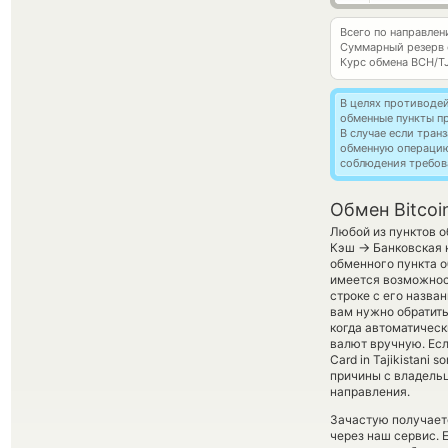
Всего по направлен
Суммарный резерв
Курс обмена
BCH/T
В целях противоде
обменные пункты п
В случае если тра
обменную операци
соблюдения требов
Обмен Bitcoi
Любой из пунктов о
→
Кэш
Банковская 
обменного пункта о
имеется возможнос
строке с его назва
вам нужно обратить
когда автоматичес
валют вручную. Есл
Card in Tajikistan
причины с владельц
направления.
Зачастую получаетс
через наш сервис. 