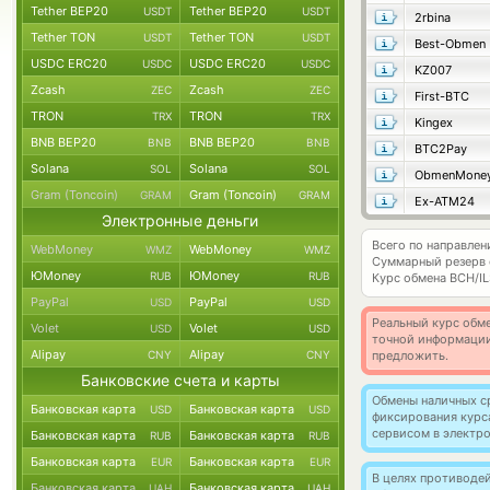
Tether BEP20
Tether BEP20
USDT
USDT
2rbina
Tether TON
Tether TON
USDT
USDT
Best-Obmen
USDC ERC20
USDC ERC20
USDC
USDC
KZ007
Zcash
Zcash
ZEC
ZEC
First-BTC
TRON
TRON
TRX
TRX
Kingex
BNB BEP20
BNB BEP20
BNB
BNB
BTC2Pay
Solana
Solana
SOL
SOL
ObmenMone
Gram (Toncoin)
Gram (Toncoin)
GRAM
GRAM
Ex-ATM24
Электронные деньги
Всего по направлен
WebMoney
WebMoney
WMZ
WMZ
Суммарный резерв
ЮMoney
ЮMoney
RUB
RUB
Курс обмена
BCH/IL
PayPal
PayPal
USD
USD
Реальный курс обме
Volet
Volet
USD
USD
точной информации
Alipay
Alipay
CNY
CNY
предложить.
Банковские счета и карты
Обмены наличных с
Банковская карта
Банковская карта
USD
USD
фиксирования курс
сервисом в электр
Банковская карта
Банковская карта
RUB
RUB
Банковская карта
Банковская карта
EUR
EUR
В целях противоде
Банковская карта
Банковская карта
UAH
UAH