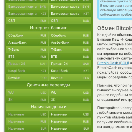
обменные пункты п
В случае если тра
Банковская карта
Банковская карта
BYN
BYN
обменную операци
Банковская карта
Банковская карта
KZT
KZT
соблюдения требов
СБП
СБП
RUB
RUB
Интернет-банкинг
Обмен Bitcoi
Каждый из обменных
Сбербанк
Сбербанк
RUB
RUB
→
Биткоин Кэш
Кэш 
Альфа-Банк
Альфа-Банк
RUB
RUB
метки, которые вре
сайт выбранного ва
Т-Банк
Т-Банк
RUB
RUB
вы перешли на вебс
ВТБ
ВТБ
RUB
RUB
консультанту сайта
Bitcoin Cash (BCH)
н
Приват 24
Приват 24
UAH
UAH
BitcoinCash cryptoc
Kaspi Bank
Kaspi Bank
KZT
KZT
пожалуйста, сообщ
меры: определим п
Revolut
Revolut
EUR
EUR
Денежные переводы
Помните, что при п
бывают выгоднее, ч
WU
WU
USD
USD
деньги подобным сп
специальной инстру
ЗК
ЗК
RUB
RUB
Наличные деньги
Постарайтесь всег
любой момент може
Наличные
Наличные
USD
USD
пунктов обмена вал
Наличные
Наличные
RUB
RUB
получите сообщение
вы всегда можете 
Наличные
Наличные
EUR
EUR