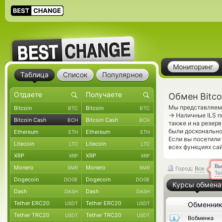
Мониторинг
Таблица
Список
Популярное
Обмен Bitco
Мы представляем 
Bitcoin
Bitcoin
BTC
BTC
→
Наличные ILS п
Bitcoin Cash
Bitcoin Cash
BCH
BCH
также и на резер
были досконально
Ethereum
Ethereum
ETH
ETH
Если вы посетили
Litecoin
Litecoin
LTC
LTC
всех функциях сай
XRP
XRP
XRP
XRP
Вы
Monero
Monero
XMR
XMR
Город:
Все
Те
Dogecoin
Dogecoin
DOGE
DOGE
Курсы обмена
Dash
Dash
DASH
DASH
Tether ERC20
Tether ERC20
USDT
USDT
Обменни
Tether TRC20
Tether TRC20
USDT
USDT
Вобменка