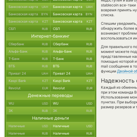
недоступен и вам б
stablecoin все-так
Банковская карта
Банковская карта
UAH
UAH
вовремя принять н
Банковская карта
Банковская карта
BYN
BYN
списка.
Банковская карта
Банковская карта
KZT
KZT
Спешим уведомить,
обнаружить более 
СБП
СБП
RUB
RUB
возникают проблемы
Интернет-банкинг
воспользоваться ин
Сбербанк
Сбербанк
RUB
RUB
Для правильного по
Альфа-Банк
Альфа-Банк
момент можете под
RUB
RUB
представленные на
Т-Банк
Т-Банк
RUB
RUB
помощью которой им
ВТБ
ВТБ
mail сообщение в т
RUB
RUB
функции
Двойной о
Приват 24
Приват 24
UAH
UAH
Надежность 
Kaspi Bank
Kaspi Bank
KZT
KZT
Каждый из обменны
Revolut
Revolut
EUR
EUR
при этом команда 
Денежные переводы
Использование мон
пунктах. При выбор
WU
WU
USD
USD
размер резервов и 
ЗК
ЗК
RUB
RUB
Наличные деньги
Наличные
Наличные
USD
USD
Наличные
Наличные
RUB
RUB