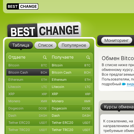
Мониторинг
Таблица
Список
Популярное
Обмен Bitco
В списке ниже пр
Bitcoin
Bitcoin
BTC
BTC
обменному курсу.
Bitcoin Cash
Bitcoin Cash
BCH
BCH
Все предлагаемые
Пользователям, п
Ethereum
Ethereum
ETH
ETH
подробный
вид
Litecoin
Litecoin
LTC
LTC
XRP
XRP
XRP
XRP
Monero
Monero
XMR
XMR
Курсы обмена
Dogecoin
Dogecoin
DOGE
DOGE
Dash
Dash
DASH
DASH
К сожалению, на
Tether ERC20
Tether ERC20
USDT
USDT
направлением об
Tether TRC20
Tether TRC20
USDT
USDT
требуемые обмен