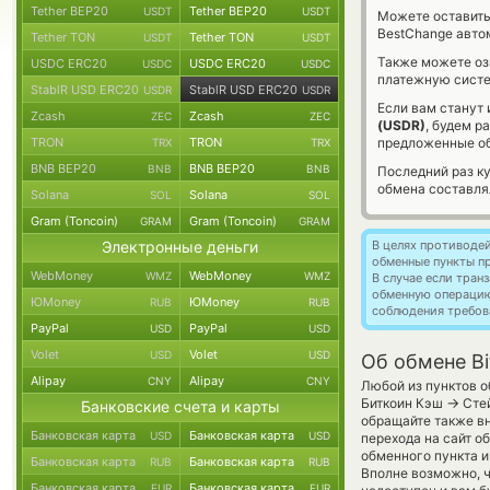
Tether BEP20
Tether BEP20
USDT
USDT
Можете оставит
BestChange авто
Tether TON
Tether TON
USDT
USDT
Также можете о
USDC ERC20
USDC ERC20
USDC
USDC
платежную систем
StablR USD ERC20
StablR USD ERC20
USDR
USDR
Если вам станут
Zcash
Zcash
ZEC
ZEC
(USDR)
, будем р
TRON
TRON
предложенные об
TRX
TRX
BNB BEP20
BNB BEP20
BNB
BNB
Последний раз к
обмена составл
Solana
Solana
SOL
SOL
Gram (Toncoin)
Gram (Toncoin)
GRAM
GRAM
Электронные деньги
В целях противоде
обменные пункты п
WebMoney
WebMoney
WMZ
WMZ
В случае если тра
обменную операци
ЮMoney
ЮMoney
RUB
RUB
соблюдения требов
PayPal
PayPal
USD
USD
Volet
Volet
USD
USD
Об обмене Bi
Alipay
Alipay
CNY
CNY
Любой из пунктов о
→
Биткоин Кэш
Стей
Банковские счета и карты
обращайте также вн
Банковская карта
Банковская карта
USD
USD
перехода на сайт о
обменного пункта 
Банковская карта
Банковская карта
RUB
RUB
Вполне возможно, 
Банковская карта
Банковская карта
EUR
EUR