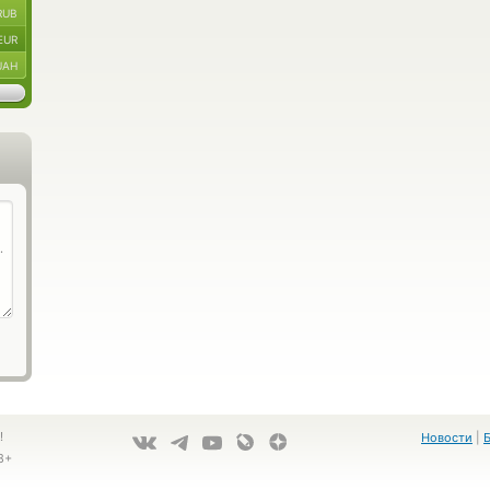
RUB
EUR
UAH
!
Новости
|
8+