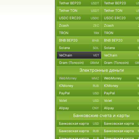
Tether BEP20
Tether BEP20
USDT
U
Tether TON
Tether TON
USDT
U
USDC ERC20
USDC ERC20
USDC
U
Zcash
Zcash
ZEC
TRON
TRON
TRX
BNB BEP20
BNB BEP20
BNB
Solana
Solana
SOL
VeChain
VeChain
VET
Gram (Toncoin)
Gram (Toncoin)
GRAM
G
Электронные деньги
WebMoney
WebMoney
WMZ
W
ЮMoney
ЮMoney
RUB
PayPal
PayPal
USD
Volet
Volet
USD
Alipay
Alipay
CNY
Банковские счета и карты
Банковская карта
Банковская карта
USD
Банковская карта
Банковская карта
RUB
Банковская карта
Банковская карта
EUR