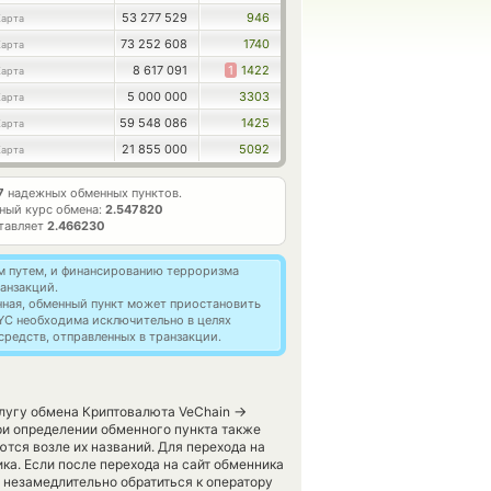
53 277 529
946
Карта
73 252 608
1740
Карта
8 617 091
1
1422
Карта
5 000 000
3303
Карта
59 548 086
1425
Карта
21 855 000
5092
Карта
7
надежных обменных пунктов.
ный курс обмена:
2.547820
ставляет
2.466230
м путем, и финансированию терроризма
анзакций.
нная, обменный пункт может приостановить
YC необходима исключительно в целях
редств, отправленных в транзакции.
→
слугу обмена Криптовалюта VeChain
ри определении обменного пункта также
ются возле их названий. Для перехода на
ка. Если после перехода на сайт обменника
 незамедлительно обратиться к оператору