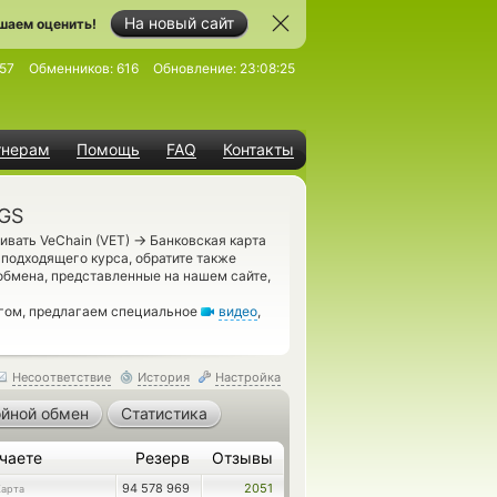
На новый сайт
шаем оценить!
57
Обменников:
616
Обновление:
23:08:25
тнерам
Помощь
FAQ
Контакты
KGS
→
ивать VeChain (VET)
Банковская карта
подходящего курса, обратите также
обмена, представленные на нашем сайте,
нгом, предлагаем специальное
видео
,
Несоответствие
История
Настройка
йной обмен
Статистика
чаете
Резерв
Отзывы
94 578 969
2051
Карта