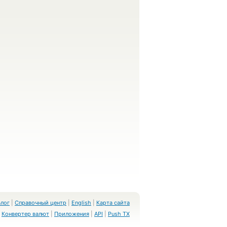
Блог
|
Справочный центр
|
English
|
Карта сайта
Конвертер валют
|
Приложения
|
API
|
Push TX