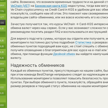
сайта. Возможно, что возникли временные трудности и на данной 
UAH
VeChain (VET)
на
Банковская карта KGS
недоступны, тогда вам могу
Ve Chain cryptocurrency на Credit Card in KGS в удобном для вас об
BYN
пожалуйста, сообщите нам об этом. Это поможет нам своевременн
KZT
владельцем сайта-обменника, или же вовсе исключить его из спис
KGS
→
Зачастую получается так, что курсы VeChain
Card-KGS интереснее
обмена валют через наш сервис. Если у вас возникают сложности 
RUB
рекомендуем посетить раздел FAQ и воспользоваться инструкцией
Для верного подсчета суммы, которую вы отдаете или получаете, 
RUB
мониторинге постоянно доступна подробная
Статистика
о резервах 
обменных пунктов подходящий вам курс, не стоит спешить с обмен
RUB
получите оповещение о благоприятном для вас курсе на e-mail или 
RUB
обмена, при помощи функции
Двойной обмен
вы найдете наилучший
валюту.
RUB
UAH
Надежность обменников
KZT
Каждый из обменных пунктов, присутствующих на нашем сайте, бы
при этом команда BestChange непрерывно следит за надлежащим и
EUR
Использование мониторинга позволяет повысить безопасность пр
пунктах. При выборе обменного пункта, пожалуйста, обращайте вн
размер резервов и текущий статус обменника на нашем мониторинг
USD
RUB
USD