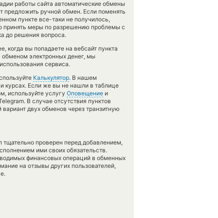
стадии работы сайта автоматические обмены
т предложить ручной обмен. Если поменять
менном пункте все-таки не получилось,
о принять меры по разрешению проблемы с
ка до решения вопроса.
, когда вы попадаете на вебсайт пункта
с обменом электронных денег, мы
 использования сервиса.
используйте
Калькулятор
. В нашем
и курсах. Если же вы не нашли в таблице
ом, используйте услугу
Оповещение
и
Telegram. В случае отсутствия пунктов
 вариант двух обменов через транзитную
л тщательно проверен перед добавлением,
сполнением ими своих обязательств.
оводимых финансовых операций в обменных
имание на отзывы других пользователей,
е.