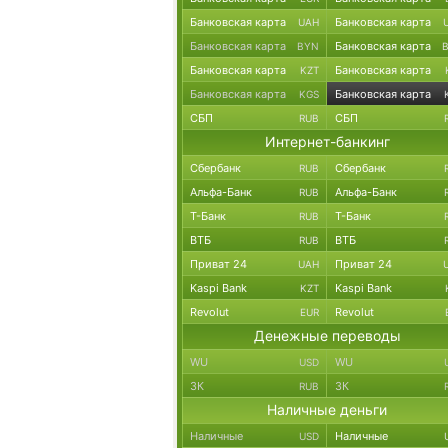
Банковская карта
Банковская карта
UAH
Банковская карта
Банковская карта
BYN
Банковская карта
Банковская карта
KZT
Банковская карта
Банковская карта
KGS
СБП
СБП
RUB
Интернет-банкинг
Сбербанк
Сбербанк
RUB
Альфа-Банк
Альфа-Банк
RUB
Т-Банк
Т-Банк
RUB
ВТБ
ВТБ
RUB
Приват 24
Приват 24
UAH
Kaspi Bank
Kaspi Bank
KZT
Revolut
Revolut
EUR
Денежные переводы
WU
WU
USD
ЗК
ЗК
RUB
Наличные деньги
Наличные
Наличные
USD