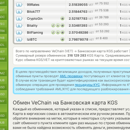
SDT
от 75 552
99Rates
2.51839055
1
VET
KGS 
SDT
от 75 538
Bitok777
2.51844763
1
VET
KGS 
SDC
от 39 789
CryptoGin
2.52197783
1
VET
KGS 
ZEC
от 53 293
Bitality
2.53461393
1
VET
KGS 
TRX
от 53 292
BitFlaming
2.57049286
1
VET
KGS 
BNB
от 8 400
IziBTC
2.79878078
1
VET
KGS 
SOL
Всего по направлению VeChain (VET)
Банковская карта KGS работает
→
VET
Суммарный резерв обменников:
316 129 283
KGS Карта.
Средневзвешен
RAM
Курс обмена
KGS/VET
на криптовалютных рынках на текущее время со
В целях противодействия легализации доходов, полученных преступны
MZ
обменные пункты проводят
AML-проверки
поступающих от клиентов тр
RUB
В случае если транзакция будет идентифицирована как высокорискова
обменную операцию для проведения
процедуры KYC
. Информация по K
USD
соблюдения требований AML/KYC для последующего разблокирования с
USD
CNY
Обмен VeChain на Банковская карта KGS
Каждый из обменников, который указан в списке, предоставляет у
Карта в киргизских сомах в автоматическом или ручном режиме. П
USD
обратите внимание на метки, которые в некоторых случаях указыва
RUB
сайт обменного пункта кликните один раз мышью по строке обменни
вами не была найдена возможность обменять деньги, рекомендуем
EUR