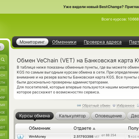
Уже видели новый BestChange? Пригла
Всего курсов:
10668
Мониторинг
Обменники
Проверка адреса
Пар
е
Обмен VeChain (VET) на Банковская карта 
В таблице ниже показаны обменные пункты, где вы можете обмен
BTC
KGS по самым выгодным курсам обмена в сети. При определении 
BCH
внимание и на резерв валюты Банковская карта KGS. Все пункты 
были досконально проверены администраторами.
ETH
Для посетителей, которые впервые пользуются нашим монитори
LTC
которое расскажет о возможностях сервиса.
XRP
XMR
Обратный обмен
Избранное
OGE
Курсы обмена
Калькулятор
Оповещение
Дво
ASH
SDT
Обменник
Отдаете
Полу
▲
SDT
от 88 254
WmMoney
2.51793398
1
VET
KGS 