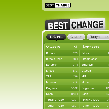
Таблица
Список
Популярно
Bitcoin
Bitcoin
BTC
Bitcoin Cash
Bitcoin Cash
BCH
Ethereum
Ethereum
ETH
Litecoin
Litecoin
LTC
XRP
XRP
XRP
Monero
Monero
XMR
Dogecoin
Dogecoin
DOGE
D
Dash
Dash
DASH
D
Tether ERC20
Tether ERC20
USDT
U
Tether TRC20
Tether TRC20
USDT
U