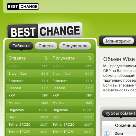
Мониторинг
Таблица
Список
Популярное
Обмен Wise 
Мы представляем 
Bitcoin
Bitcoin
BTC
BTC
GBP на Банковска
Bitcoin Cash
Bitcoin Cash
BCH
BCH
обмена, обращайт
тщательно провер
Ethereum
Ethereum
ETH
ETH
Если вы впервые 
Litecoin
Litecoin
LTC
LTC
возможностях сер
XRP
XRP
XRP
XRP
Monero
Monero
XMR
XMR
Dogecoin
Dogecoin
DOGE
DOGE
Курсы обмена
Dash
Dash
DASH
DASH
Tether ERC20
Tether ERC20
USDT
USDT
Обменни
Tether TRC20
Tether TRC20
USDT
USDT
Sona