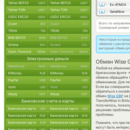
Tether BEP20
Tether BEP20
USDT
USDT
Ex-ATM24
Tether TON
Tether TON
USDT
USDT
SendNow
USDC ERC20
USDC ERC20
USDC
USDC
Всего по направле
Zcash
Zcash
ZEC
ZEC
Суммарный резерв
TRON
TRON
TRX
TRX
BNB BEP20
BNB BEP20
BNB
BNB
Некоторые из пред
обменов с расчето
Solana
Solana
SOL
SOL
выгодный обмен дл
Gram (Toncoin)
Gram (Toncoin)
GRAM
GRAM
Электронные деньги
Обмен Wise G
WebMoney
WebMoney
WMZ
WMZ
Любой из обменнико
британском фунте
ЮMoney
ЮMoney
RUB
RUB
обмена обращайте т
PayPal
PayPal
USD
USD
обменников. Для пе
Если вы совершили 
Volet
Volet
USD
USD
обратиться к онлай
Alipay
Alipay
CNY
CNY
обмен
Wise GBP
на
Банковские счета и карты
TransferWise in Bri
получилось, пожалу
Банковская карта
Банковская карта
USD
USD
решению проблемы с
проблемы.
Банковская карта
Банковская карта
RUB
RUB
Банковская карта
Банковская карта
Помните, что при п
EUR
EUR
могут быть интерес
Банковская карта
Банковская карта
UAH
UAH