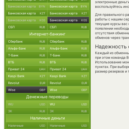
электронные деньги
Банковская карта
Банковская карта
воспользуйтесь инс
BYN
BYN
Банковская карта
Банковская карта
KZT
KZT
Для правильного ра
работы с нашим сер
Банковская карта
Банковская карта
KGS
KGS
текущие курсы вас
СБП
СБП
RUB
RUB
появлении необходи
отсутствия обменн
Интернет-банкинг
обменов через тра
Сбербанк
Сбербанк
RUB
RUB
Надежность 
Альфа-Банк
Альфа-Банк
RUB
RUB
Каждый из обменны
Т-Банк
Т-Банк
RUB
RUB
при этом команда 
Использование мон
ВТБ
ВТБ
RUB
RUB
пунктах. При выбор
Приват 24
Приват 24
UAH
UAH
размер резервов и 
Kaspi Bank
Kaspi Bank
KZT
KZT
Revolut
Revolut
EUR
EUR
Wise
Wise
GBP
GBP
Денежные переводы
WU
WU
USD
USD
ЗК
ЗК
RUB
RUB
Наличные деньги
Наличные
Наличные
USD
USD