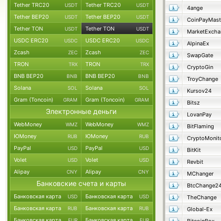
Tether TRC20
Tether TRC20
USDT
USDT
4ange
Tether BEP20
Tether BEP20
USDT
USDT
CoinPayMast
Tether TON
Tether TON
USDT
USDT
MarketExcha
USDC ERC20
USDC ERC20
USDC
USDC
AlpinaEx
Zcash
Zcash
ZEC
ZEC
SwapGate
TRON
TRON
TRX
TRX
CryptoGin
BNB BEP20
BNB BEP20
BNB
BNB
TroyChange
Solana
Solana
SOL
SOL
Kursov24
Gram (Toncoin)
Gram (Toncoin)
GRAM
GRAM
Bitsz
Электронные деньги
LovanPay
WebMoney
WebMoney
WMZ
WMZ
BitFlaming
ЮMoney
ЮMoney
RUB
RUB
CryptoMonit
PayPal
PayPal
USD
USD
BitKit
Volet
Volet
USD
USD
Revbit
Alipay
Alipay
CNY
CNY
MChanger
Банковские счета и карты
BtcChange2
Банковская карта
Банковская карта
USD
USD
TheChange
Банковская карта
Банковская карта
RUB
RUB
Global-Ex
Банковская карта
Банковская карта
EUR
EUR