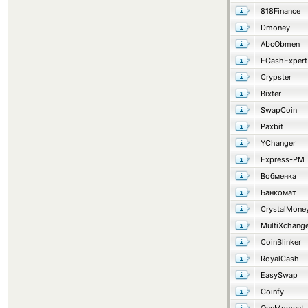
818Finance
Dmoney
AbcObmen
ECashExpert
Crypster
Bixter
SwapCoin
Paxbit
YChanger
Express-PM
Вобменка
Банкомат
CrystalMone
MultiXchang
CoinBlinker
RoyalCash
EasySwap
Coinfy