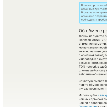
В целях противоде
обменные пункты п
В случае если тра
обменную операци
соблюдения требов
Об обмене po
Любой из пунктов о
→
Полигон Матик
Ст
внимание на метки,
моментально перейт
мышью на позицию 
с обменом валют, в
и неполадки в сист
возможности, но дос
TON network в удоб
сложившейся ситуа
вебсайта-обменника
Зачастую бывает та
пункта обмена валю
и у вас возникают 
Используйте
Кальк
нашим сервисом вы,
нашли в таблице са
Оповещение
и полу