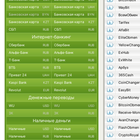
BitcoinBox
Банковская карта
Банковская карта
UAH
UAH
WayBit
Банковская карта
Банковская карта
BYN
BYN
ВсемОбмен
Банковская карта
Банковская карта
KZT
KZT
Tarifex
СБП
СБП
RUB
RUB
AlfaBit
Интернет-банкинг
EliteObmen
Сбербанк
Сбербанк
YellowChang
RUB
RUB
Альфа-Банк
Альфа-Банк
ExHub
RUB
RUB
Т-Банк
Т-Банк
ExWhite
RUB
RUB
ВТБ
ВТБ
Арбуз
RUB
RUB
Приват 24
Приват 24
365Cash
UAH
UAH
Kaspi Bank
Kaspi Bank
CoinChanger
KZT
KZT
Revolut
Revolut
EasyBit
EUR
EUR
Денежные переводы
CyberMoney
BitcoinObme
WU
WU
USD
USD
Receive-Mon
ЗК
ЗК
RUB
RUB
Наличные деньги
AvanChange
FlashObmen
Наличные
Наличные
USD
USD
CryptoRoyal
Наличные
Наличные
RUB
RUB