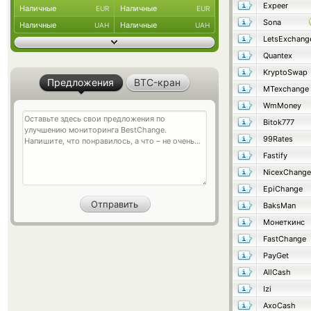
Expeer
Наличные
Наличные
EUR
EUR
Sona
Наличные
Наличные
UAH
UAH
LetsExchang
Quantex
KryptoSwap
Предложения
BTC-кран
MTexchange
WmMoney
Bitok777
99Rates
Fastify
NicexChange
EpiChange
BaksMan
Монеткинс
FastChange
PayGet
AllCash
Izi
AxoCash