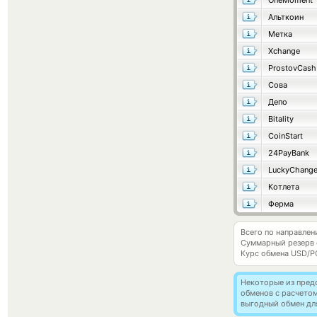
OneMoment
Альткоин
Метка
Xchange
ProstovCash
Сова
Депо
Bitality
CoinStart
24PayBank
LuckyChang
Котлета
Ферма
Всего по направлен
Суммарный резерв
Курс обмена
USD/P
Некоторые из пред
обменов с расчето
выгодный обмен дл