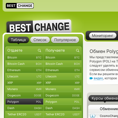
Мониторинг
Таблица
Список
Популярное
Обмен Polyg
Мы представляем 
Bitcoin
Bitcoin
BTC
BTC
Polygon (POL) на 
Bitcoin Cash
Bitcoin Cash
BCH
BCH
следует уделять 
сервисом обменни
Ethereum
Ethereum
ETH
ETH
Если вы решили в
Litecoin
Litecoin
LTC
LTC
видео
, которо
XRP
XRP
XRP
XRP
Monero
Monero
XMR
XMR
Dogecoin
Dogecoin
DOGE
DOGE
Курсы обмена
Polygon
Polygon
POL
POL
Dash
Dash
DASH
DASH
Обменни
Tether ERC20
Tether ERC20
USDT
USDT
CosmoChang