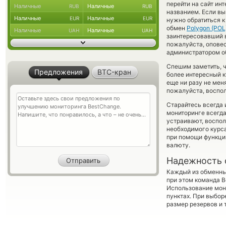
перейти на сайт ин
Наличные
Наличные
RUB
RUB
названием. Если вы
Наличные
Наличные
EUR
EUR
нужно обратиться к
обмен
Polygon (POL
Наличные
Наличные
UAH
UAH
заинтересовавший ва
пожалуйста, опове
администратором об
Спешим заметить, ч
Предложения
BTC-кран
более интересный к
еще ни разу не мен
пожалуйста, воспол
Старайтесь всегда
мониторинге всегд
устраивают, воспо
необходимого курса
при помощи функц
валюту.
Надежность 
Каждый из обменны
при этом команда 
Использование мон
пунктах. При выбор
размер резервов и 