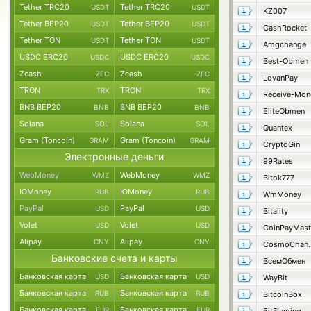
Tether TRC20
Tether TRC20
USDT
USDT
KZ007
Tether BEP20
Tether BEP20
USDT
USDT
CashRocket
Tether TON
Tether TON
USDT
USDT
Amgchange
USDC ERC20
USDC ERC20
USDC
USDC
Best-Obmen
Zcash
Zcash
ZEC
ZEC
LovanPay
TRON
TRON
TRX
TRX
Receive-Mon
BNB BEP20
BNB BEP20
BNB
BNB
EliteObmen
Solana
Solana
SOL
SOL
Quantex
Gram (Toncoin)
Gram (Toncoin)
GRAM
GRAM
CryptoGin
Электронные деньги
99Rates
WebMoney
WebMoney
WMZ
WMZ
Bitok777
ЮMoney
ЮMoney
RUB
RUB
WmMoney
PayPal
PayPal
USD
USD
Bitality
Volet
Volet
USD
USD
CoinPayMast
Alipay
Alipay
CNY
CNY
Cosmo
Банковские счета и карты
ВсемОбмен
Банковская карта
Банковская карта
USD
USD
WayBit
Банковская карта
Банковская карта
RUB
RUB
BitcoinBox
Банковская карта
Банковская карта
EUR
EUR