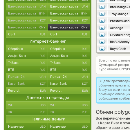
BitFlaming
Банковская карта
Банковская карта
UAH
UAH
BtcChange2
Банковская карта
Банковская карта
BYN
BYN
TroyChange
Банковская карта
Банковская карта
KZT
KZT
ProstovCash
Банковская карта
Банковская карта
CNY
CNY
Xchange
СБП
СБП
RUB
RUB
CrystalMone
Интернет-банкинг
BlaBlaMoney
Сбербанк
Сбербанк
RoyalCash
RUB
RUB
Альфа-Банк
Альфа-Банк
RUB
RUB
Всего по направлен
Т-Банк
Т-Банк
RUB
RUB
Суммарный резерв
Курс обмена
CNY/P
ВТБ
ВТБ
RUB
RUB
Приват 24
Приват 24
UAH
UAH
В целях противоде
Kaspi Bank
Kaspi Bank
KZT
KZT
обменные пункты п
В случае если тра
Revolut
Revolut
EUR
EUR
обменную операци
Денежные переводы
соблюдения требов
WU
WU
USD
USD
Обмен polyg
ЗК
ЗК
RUB
RUB
Все перечисленные
Наличные деньги
→
Карта Виза в жэн
Наличные
Наличные
USD
USD
обратите свое вним