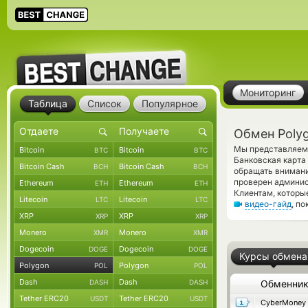
Мониторинг
Таблица
Список
Популярное
Обмен Polyg
Мы представляем 
Bitcoin
Bitcoin
BTC
BTC
Банковская карта
Bitcoin Cash
Bitcoin Cash
BCH
BCH
обращать внимани
проверен админис
Ethereum
Ethereum
ETH
ETH
Клиентам, которы
Litecoin
Litecoin
LTC
LTC
видео-гайд
, п
XRP
XRP
XRP
XRP
Monero
Monero
XMR
XMR
Dogecoin
Dogecoin
DOGE
DOGE
Курсы обмена
Polygon
Polygon
POL
POL
Dash
Dash
DASH
DASH
Обменни
Tether ERC20
Tether ERC20
USDT
USDT
CyberMoney