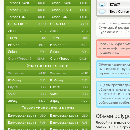
Tether TRC20
Tether TRC20
USDT
USDT
KZ007
Tether BEP20
Tether BEP20
USDT
USDT
Best-Obmen
Tether TON
Tether TON
USDT
USDT
Всего по направлен
USDC ERC20
USDC ERC20
USDC
USDC
Суммарный резерв
Zcash
Zcash
ZEC
ZEC
Курс обмена
GEL/P
TRON
TRON
TRX
TRX
Реальный курс обме
BNB BEP20
BNB BEP20
BNB
BNB
точной информации
Solana
Solana
SOL
SOL
предложить.
Gram (Toncoin)
Gram (Toncoin)
GRAM
GRAM
Обмены наличных с
Электронные деньги
фиксирования курс
WebMoney
WebMoney
сервисом в электр
WMZ
WMZ
ЮMoney
ЮMoney
RUB
RUB
В целях противоде
PayPal
PayPal
USD
USD
обменные пункты п
В случае если тра
Volet
Volet
USD
USD
обменную операци
Alipay
Alipay
CNY
CNY
соблюдения требов
Банковские счета и карты
Обмен polygo
Банковская карта
Банковская карта
USD
USD
Любой из пунктов о
Банковская карта
Банковская карта
RUB
RUB
→
Матик
Кэш в груз
Банковская карта
Банковская карта
EUR
EUR