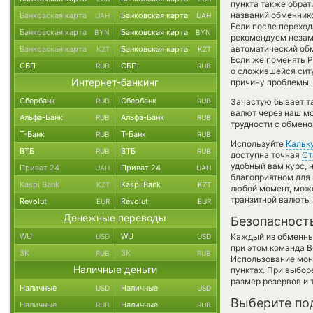
пункта также обрат
названий обменнико
Банковская карта
Банковская карта
UAH
UAH
Если после переход
Банковская карта
Банковская карта
BYN
BYN
рекомендуем незаме
автоматический о
Банковская карта
Банковская карта
KZT
KZT
Если же поменять Po
СБП
СБП
RUB
RUB
о сложившейся сит
Интернет-банкинг
причину проблемы, 
Сбербанк
Сбербанк
RUB
RUB
Зачастую бывает та
валют через наш мо
Альфа-Банк
Альфа-Банк
RUB
RUB
трудности с обмено
Т-Банк
Т-Банк
RUB
RUB
Используйте
Кальк
ВТБ
ВТБ
RUB
RUB
доступна точная
Ст
удобный вам курс, 
Приват 24
Приват 24
UAH
UAH
благоприятном для 
Kaspi Bank
Kaspi Bank
KZT
KZT
любой момент, мож
транзитной валюты.
Revolut
Revolut
EUR
EUR
Денежные переводы
Безопасност
WU
WU
Каждый из обменны
USD
USD
при этом команда 
ЗК
ЗК
RUB
RUB
Использование мон
Наличные деньги
пунктах. При выбор
размер резервов и 
Наличные
Наличные
USD
USD
Выберите по
Наличные
Наличные
RUB
RUB