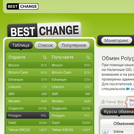
Мониторинг
Таблица
Список
Популярное
Обмен Poly
При помощи нашег
Bitcoin
Bitcoin
BTC
BTC
на Наличные GEL 
Bitcoin Cash
Bitcoin Cash
BCH
BCH
внимание и на ре
проверены админ
Ethereum
Ethereum
ETH
ETH
Для посетителей,
Litecoin
Litecoin
LTC
LTC
специальное
в
XRP
XRP
XRP
XRP
Вы
Monero
Monero
XMR
XMR
Город:
Все
Ба
Dogecoin
Dogecoin
DOGE
DOGE
Курсы обмена
Polygon
Polygon
POL
POL
Dash
Dash
DASH
DASH
Обменни
Tether ERC20
Tether ERC20
USDT
USDT
2rbina