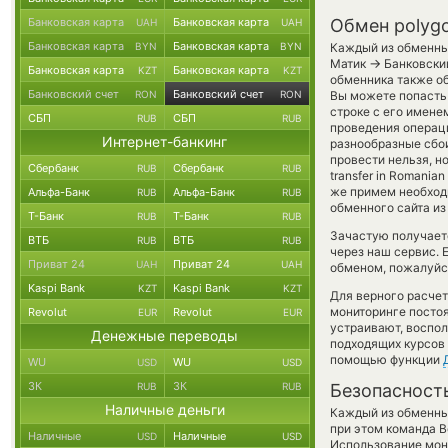
Банковская карта
Банковская карта
Обмен polygo
UAH
UAH
Банковская карта
Банковская карта
BYN
BYN
Каждый из обменных
→
Матик
Банковский
Банковская карта
Банковская карта
KZT
KZT
обменника также об
Банковский счет
Банковский счет
RON
RON
Вы можете попасть
строке с его имене
СБП
СБП
RUB
RUB
проведения операци
Интернет-банкинг
разнообразные сбои
провести нельзя, н
Сбербанк
Сбербанк
RUB
RUB
transfer in Romani
же примем необход
Альфа-Банк
Альфа-Банк
RUB
RUB
обменного сайта из
Т-Банк
Т-Банк
RUB
RUB
Зачастую получаетс
ВТБ
ВТБ
RUB
RUB
через наш сервис. 
Приват 24
Приват 24
UAH
UAH
обменом, пожалуйст
Kaspi Bank
Kaspi Bank
KZT
KZT
Для верного расчет
мониторинге посто
Revolut
Revolut
EUR
EUR
устраивают, воспо
Денежные переводы
подходящих курсов 
помощью функции
WU
WU
USD
USD
ЗК
ЗК
RUB
RUB
Безопасност
Наличные деньги
Каждый из обменны
при этом команда 
Наличные
Наличные
USD
USD
Использование мон