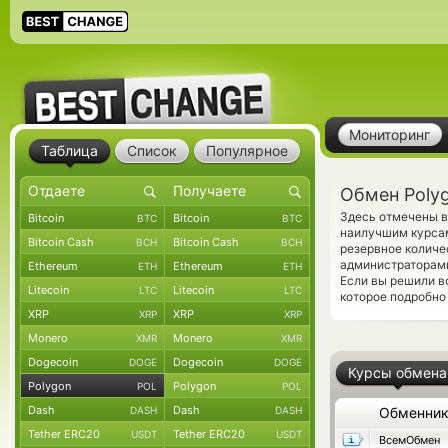
Мониторинг
Таблица
Список
Популярное
Обмен Polyg
Здесь отмечены в
Bitcoin
Bitcoin
BTC
BTC
наилучшим курсам
Bitcoin Cash
Bitcoin Cash
BCH
BCH
резервное количе
администраторами
Ethereum
Ethereum
ETH
ETH
Если вы решили в
Litecoin
Litecoin
LTC
LTC
которое подробно
XRP
XRP
XRP
XRP
Monero
Monero
XMR
XMR
Dogecoin
Dogecoin
DOGE
DOGE
Курсы обмена
Polygon
Polygon
POL
POL
Dash
Dash
DASH
DASH
Обменни
Tether ERC20
Tether ERC20
USDT
USDT
ВсемОбмен