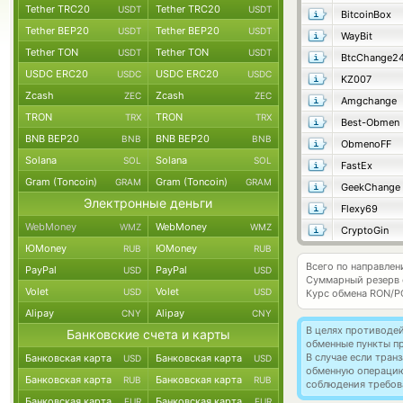
Tether TRC20
Tether TRC20
USDT
USDT
BitcoinBox
Tether BEP20
Tether BEP20
USDT
USDT
WayBit
Tether TON
Tether TON
USDT
USDT
BtcChange2
USDC ERC20
USDC ERC20
USDC
USDC
KZ007
Zcash
Zcash
ZEC
ZEC
Amgchange
TRON
TRON
TRX
TRX
Best-Obmen
BNB BEP20
BNB BEP20
BNB
BNB
ObmenoFF
Solana
Solana
SOL
SOL
FastEx
Gram (Toncoin)
Gram (Toncoin)
GRAM
GRAM
GeekChange
Электронные деньги
Flexy69
WebMoney
WebMoney
WMZ
WMZ
CryptoGin
ЮMoney
ЮMoney
RUB
RUB
Всего по направлен
PayPal
PayPal
USD
USD
Суммарный резерв
Volet
Volet
USD
USD
Курс обмена
RON/P
Alipay
Alipay
CNY
CNY
В целях противоде
Банковские счета и карты
обменные пункты п
В случае если тра
Банковская карта
Банковская карта
USD
USD
обменную операци
Банковская карта
Банковская карта
RUB
RUB
соблюдения требов
Банковская карта
Банковская карта
EUR
EUR