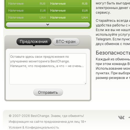
могут быть выгодне
Наличные
Наличные
RUB
RUB
электронных денег 
Наличные
Наличные
EUR
EUR
сервису.
Наличные
Наличные
UAH
UAH
Старайтесь всегда
удобства работы с 
Если же вы не нашл
используйте услуг
Telegram. Если пун
Предложения
BTC-кран
двух обменов с по
Безопасност
Каждый из обменны
при этом команда 
Использование мон
пунктах. При выбор
размер резервов и 
© 2007-2026 BestChange. Знаем, где обменять!
Информация на сайте предназначена для лиц 18+
Условия
&
Конфиденциальность