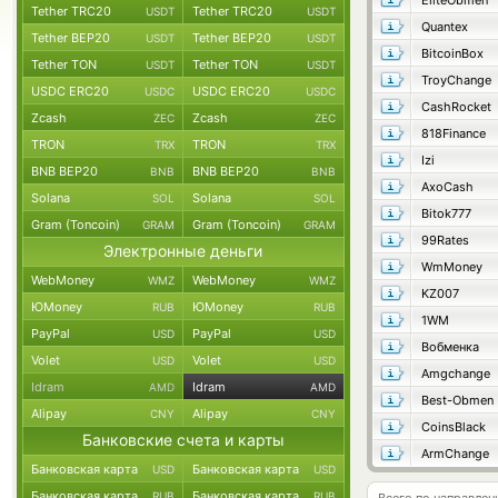
EliteObmen
Tether TRC20
Tether TRC20
USDT
USDT
Quantex
Tether BEP20
Tether BEP20
USDT
USDT
BitcoinBox
Tether TON
Tether TON
USDT
USDT
TroyChange
USDC ERC20
USDC ERC20
USDC
USDC
CashRocket
Zcash
Zcash
ZEC
ZEC
818Finance
TRON
TRON
TRX
TRX
Izi
BNB BEP20
BNB BEP20
BNB
BNB
AxoCash
Solana
Solana
SOL
SOL
Bitok777
Gram (Toncoin)
Gram (Toncoin)
GRAM
GRAM
99Rates
Электронные деньги
WmMoney
WebMoney
WebMoney
WMZ
WMZ
KZ007
ЮMoney
ЮMoney
RUB
RUB
1WM
PayPal
PayPal
USD
USD
Вобменка
Volet
Volet
USD
USD
Amgchange
Idram
Idram
AMD
AMD
Best-Obmen
Alipay
Alipay
CNY
CNY
CoinsBlack
Банковские счета и карты
ArmChange
Банковская карта
Банковская карта
USD
USD
Банковская карта
Банковская карта
RUB
RUB