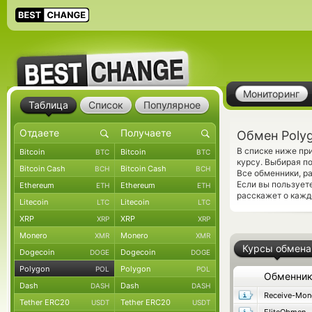
Мониторинг
Таблица
Список
Популярное
Обмен Polyg
В списке ниже пр
Bitcoin
Bitcoin
BTC
BTC
курсу. Выбирая п
Bitcoin Cash
Bitcoin Cash
BCH
BCH
Все обменники, р
Если вы пользует
Ethereum
Ethereum
ETH
ETH
расскажет о кажд
Litecoin
Litecoin
LTC
LTC
XRP
XRP
XRP
XRP
Monero
Monero
XMR
XMR
Курсы обмена
Dogecoin
Dogecoin
DOGE
DOGE
Polygon
Polygon
POL
POL
Обменни
Dash
Dash
DASH
DASH
Receive-Mon
Tether ERC20
Tether ERC20
USDT
USDT