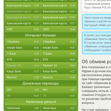
Всего по направлен
Суммарный резерв
Банковская карта
Банковская карта
EUR
EUR
Курс обмена
POL/A
Банковская карта
Банковская карта
UAH
UAH
Банковская карта
Банковская карта
BYN
BYN
Некоторые из пред
обменов с расчето
Банковская карта
Банковская карта
KZT
KZT
выгодный обмен дл
СБП
СБП
RUB
RUB
Интернет-банкинг
В целях противоде
обменные пункты п
Сбербанк
Сбербанк
RUB
RUB
В случае если тра
обменную операци
Альфа-Банк
Альфа-Банк
RUB
RUB
соблюдения требов
Т-Банк
Т-Банк
RUB
RUB
ВТБ
ВТБ
RUB
RUB
Об обмене po
Приват 24
Приват 24
UAH
UAH
Все показанные в 
Идрам в ручном ил
Kaspi Bank
Kaspi Bank
KZT
KZT
расположены рядом
Revolut
Revolut
EUR
EUR
при помощи однокра
Денежные переводы
на сайт-обменник в
Бывают различные 
WU
WU
USD
USD
совершить нельзя, 
поменял Polygon cr
ЗК
ЗК
RUB
RUB
по решению пробле
Наличные деньги
вопроса.
Наличные
Наличные
USD
USD
Не стоит забывать,