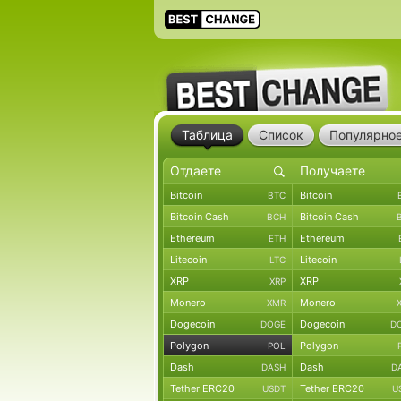
Таблица
Список
Популярно
Bitcoin
Bitcoin
BTC
Bitcoin Cash
Bitcoin Cash
BCH
Ethereum
Ethereum
ETH
Litecoin
Litecoin
LTC
XRP
XRP
XRP
Monero
Monero
XMR
Dogecoin
Dogecoin
DOGE
D
Polygon
Polygon
POL
Dash
Dash
DASH
D
Tether ERC20
Tether ERC20
USDT
U