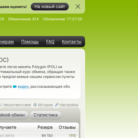
На новый сайт
шаем оценить!
09
Обменников:
614
Обновление:
17:37:39
тнерам
Помощь
FAQ
Контакты
DC)
те легко менять Polygon (POL) на
оптимальный курс обмена, обращая также
се предлагаемые нашим сервисом пункты
мотрите
видео
, рассказывающее обо
Несоответствие
История
Настройка
йной обмен
Статистика
лучаете
Резерв
Отзывы
94 150
1110
DC BEP20