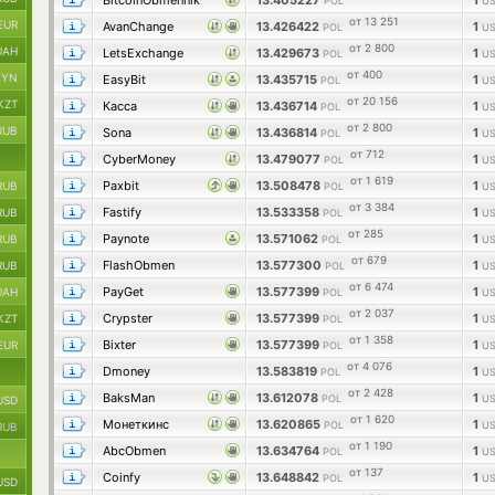
BitcoinObmennik
13.405227
1
POL
US
от 13 251
EUR
AvanChange
13.426422
1
POL
US
от 2 800
UAH
LetsExchange
13.429673
1
POL
US
от 400
BYN
EasyBit
13.435715
1
POL
US
от 20 156
KZT
Касса
13.436714
1
POL
US
от 2 800
RUB
Sona
13.436814
1
POL
US
от 712
CyberMoney
13.479077
1
POL
US
от 1 619
Paxbit
13.508478
1
RUB
POL
US
от 3 384
Fastify
13.533358
1
RUB
POL
US
от 285
Paynote
13.571062
1
RUB
POL
US
от 679
FlashObmen
13.577300
1
RUB
POL
US
от 6 474
PayGet
13.577399
1
UAH
POL
US
от 2 037
Crypster
13.577399
1
KZT
POL
US
от 1 358
Bixter
13.577399
1
EUR
POL
US
от 4 076
Dmoney
13.583819
1
POL
US
от 2 428
BaksMan
13.612078
1
POL
US
USD
от 1 620
Монеткинс
13.620865
1
POL
US
RUB
от 1 190
AbcObmen
13.634764
1
POL
US
от 137
Coinfy
13.648842
1
POL
US
USD