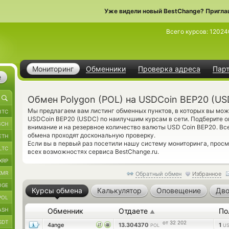
Уже видели новый BestChange? Пригла
Всего курсов:
12024
Мониторинг
Обменники
Проверка адреса
Пар
е
Обмен Polygon (POL) на USDCoin BEP20 (US
Мы предлагаем вам листинг обменных пунктов, в которых вы може
BTC
USDCoin BEP20 (USDC) по наилучшим курсам в сети. Подберите 
BCH
внимание и на резервное количество валюты USD Coin BEP20. В
обмена проходят доскональную проверку.
ETH
Если вы в первый раз посетили нашу систему мониторинга, прос
LTC
всех возможностях сервиса BestChange.ru.
XRP
XMR
Обратный обмен
Избранное
OGE
Курсы обмена
Калькулятор
Оповещение
Дво
POL
ASH
Обменник
Отдаете
По
▲
SDT
от 32 202
4ange
13.304370
1
POL
US