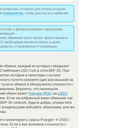
 комиссии, которые уже учтены в курсах
ей
Калькулятор
, чтобы рассчитать наиболее
м путем, и финансированию терроризма
анзакций.
нная, обменный пункт может приостановить
YC необходима исключительно в целях
редств, отправленных в транзакции.
ов обмена, каждый из которых совершает
Стейблкоин USD Coin в сети BEP-20. При
етки, которые в некоторых случаях
енного пункта нажмите один раз мышкой на
т пункта обмена и обнаружили сложности с
менника. Вероятно, что произошли
ский обмен валют
Polygon (POL)
на
USDC
ен. Если же избранный вами обменник так
n BEP-20 network, будьте добры, оповестите
с владельцами вебсайта-обменника, или же
емы.
→
шего мониторинга, курсы Polygon
USDC-
льно. Если у вас возникли сложности с