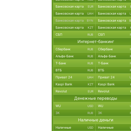
Банковская карта
Банковская карта
EUR
Банковская карта
Банковская карта
UAH
Банковская карта
Банковская карта
BYN
Банковская карта
Банковская карта
KZT
СБП
СБП
RUB
Интернет-банкинг
Сбербанк
Сбербанк
RUB
Альфа-Банк
Альфа-Банк
RUB
Т-Банк
Т-Банк
RUB
ВТБ
ВТБ
RUB
Приват 24
Приват 24
UAH
Kaspi Bank
Kaspi Bank
KZT
Revolut
Revolut
EUR
Денежные переводы
WU
WU
USD
ЗК
ЗК
RUB
Наличные деньги
Наличные
Наличные
USD