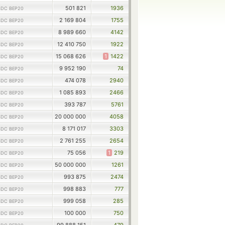
501 821
1936
DC BEP20
2 169 804
1755
DC BEP20
8 989 660
4142
DC BEP20
12 410 750
1922
DC BEP20
15 068 626
1
1422
DC BEP20
9 952 190
74
DC BEP20
474 078
2940
DC BEP20
1 085 893
2466
DC BEP20
393 787
5761
DC BEP20
20 000 000
4058
DC BEP20
8 171 017
3303
DC BEP20
2 761 255
2654
DC BEP20
75 056
1
219
DC BEP20
50 000 000
1261
DC BEP20
993 875
2474
DC BEP20
998 883
777
DC BEP20
999 058
285
DC BEP20
100 000
750
DC BEP20