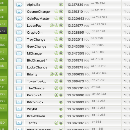
SDT
от 39 954
AlpinaEx
13.317839
1
POL
US
SDT
от 161 715
CosmoChanger
13.319310
1
POL
US
SDT
от 242 572
CoinPayMaster
13.320643
1
POL
US
SDC
от 129 372
LovanPay
13.321977
1
POL
US
SDC
от 97 128
CryptoGin
13.328895
1
POL
US
ZEC
от 3 750
TroyChange
13.332011
1
POL
US
TRX
от 3 965
GeekChange
13.343356
1
POL
US
BNB
от 16 086
MChanger
13.347305
1
POL
US
SOL
от 7 500
BtcChange24
13.351979
1
POL
US
RAM
от 133 263
LuckyChange
13.351979
1
POL
US
от 485 639
Bitality
13.360635
1
POL
US
от 26 733
MZ
ТокенТрейд
13.366473
1
POL
US
от 134
RUB
TheChange
13.367701
1
POL
US
от 32 343
USD
Kursov24
13.376900
1
POL
US
от 14 286
USD
BitcoinBox
13.378603
1
POL
US
от 14 286
CNY
WayBit
13.378603
1
POL
US
от 14 286
ВсемОбмен
13.378603
1
POL
US
от 564
USD
Tarifex
13.387397
1
POL
US
от 1 341
RUB