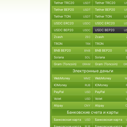
Tether TRC20
Tether TRC20
USDT
U
Tether BEP20
Tether BEP20
USDT
U
Tether TON
Tether TON
USDT
U
USDC ERC20
USDC ERC20
USDC
U
USDC BEP20
USDC BEP20
USDC
U
Zcash
Zcash
ZEC
TRON
TRON
TRX
BNB BEP20
BNB BEP20
BNB
Solana
Solana
SOL
Gram (Toncoin)
Gram (Toncoin)
GRAM
G
Электронные деньги
WebMoney
WebMoney
WMZ
W
ЮMoney
ЮMoney
RUB
PayPal
PayPal
USD
Volet
Volet
USD
Alipay
Alipay
CNY
Банковские счета и карты
Банковская карта
Банковская карта
USD
Банковская карта
Банковская карта
RUB