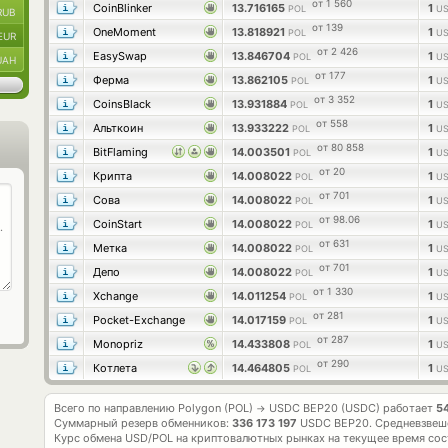
от 1 560
CoinBlinker
13.716165
1
POL
US
RUB
от 139
OneMoment
13.818921
1
POL
US
EUR
от 2 426
EasySwap
13.846704
1
POL
US
UAH
от 177
Ферма
13.862105
1
POL
US
от 3 352
CoinsBlack
13.931884
1
POL
US
от 558
Альткоин
13.933222
1
POL
US
от 80 858
BitFlaming
14.003501
1
POL
US
от 20
Крипта
14.008022
1
POL
US
от 701
Сова
14.008022
1
POL
US
от 98.06
CoinStart
14.008022
1
POL
US
от 631
Метка
14.008022
1
POL
US
от 701
Депо
14.008022
1
POL
US
от 1 330
Xchange
14.011254
1
POL
US
от 281
Pocket-Exchange
14.017159
1
POL
US
от 287
Monopriz
14.433808
1
POL
US
от 290
Котлета
14.464805
1
POL
US
Всего по направлению Polygon (POL)
USDC BEP20 (USDC) работает
5
→
Суммарный резерв обменников:
336 173 197
USDC BEP20.
Средневзвеш
Курс обмена
USD/POL
на криптовалютных рынках на текущее время со