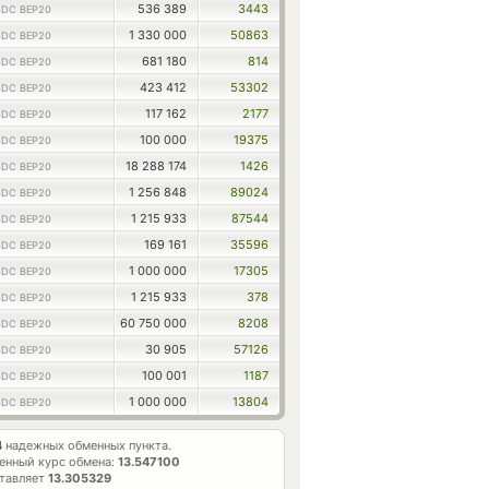
536 389
3443
DC BEP20
1 330 000
50863
DC BEP20
681 180
814
DC BEP20
423 412
53302
DC BEP20
117 162
2177
DC BEP20
100 000
19375
DC BEP20
18 288 174
1426
DC BEP20
1 256 848
89024
DC BEP20
1 215 933
87544
DC BEP20
169 161
35596
DC BEP20
1 000 000
17305
DC BEP20
1 215 933
378
DC BEP20
60 750 000
8208
DC BEP20
30 905
57126
DC BEP20
100 001
1187
DC BEP20
1 000 000
13804
DC BEP20
4
надежных обменных пункта.
енный курс обмена:
13.547100
ставляет
13.305329