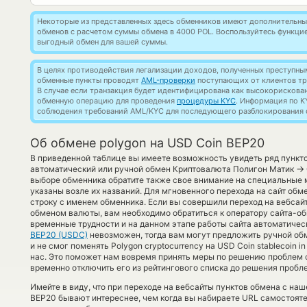
Некоторые из представленных здесь обменников имеют дополнительные
обменов с расчетом суммы обмена в 4000 POL. Воспользуйтесь функци
выгодный обмен для вашей суммы.
В целях противодействия легализации доходов, полученных преступны
обменные пункты проводят
AML-проверки
поступающих от клиентов тр
В случае если транзакция будет идентифицирована как высокорискова
обменную операцию для проведения
процедуры KYC
. Информация по K
соблюдения требований AML/KYC для последующего разблокирования с
Об обмене polygon на USD Coin BEP20
В приведенной таблице вы имеете возможность увидеть ряд пункт
→
автоматический или ручной обмен Криптовалюта Полигон Матик
выборе обменника обратите также свое внимание на специальные м
указаны возле их названий. Для мгновенного перехода на сайт обм
строку с именем обменника. Если вы совершили переход на вебсай
обменом валюты, вам необходимо обратиться к оператору сайта-об
временные трудности и на данном этапе работы сайта автоматиче
BEP20 (USDC)
невозможен, тогда вам могут предложить ручной обм
и не смог поменять Polygon cryptocurrency на USD Coin stablecoin i
нас. Это поможет нам вовремя принять меры по решению проблем 
временно отключить его из рейтингового списка до решения пробл
Имейте в виду, что при переходе на вебсайты пунктов обмена с на
BEP20 бывают интереснее, чем когда вы набираете URL самостояте