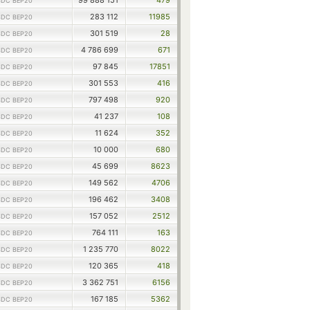
99 888 151
479
DC BEP20
283 112
11985
DC BEP20
301 519
28
DC BEP20
4 786 699
671
DC BEP20
97 845
17851
DC BEP20
301 553
416
DC BEP20
797 498
920
DC BEP20
41 237
108
DC BEP20
11 624
352
DC BEP20
10 000
680
DC BEP20
45 699
8623
DC BEP20
149 562
4706
DC BEP20
196 462
3408
DC BEP20
157 052
2512
DC BEP20
764 111
163
DC BEP20
1 235 770
8022
DC BEP20
120 365
418
DC BEP20
3 362 751
6156
DC BEP20
167 185
5362
DC BEP20