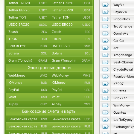
Tether TRC20
Tether TRC20
USDT
USDT
WayBit
Tether BEP20
Tether BEP20
USDT
USDT
Payex24
Tether TON
Tether TON
USDT
USDT
BitcoinBox
USDC ERC20
USDC ERC20
USDC
USDC
TroyChange
Zcash
Zcash
ZEC
ZEC
ObminMe
TRON
TRON
TRX
TRX
Go-Go
BNB BEP20
BNB BEP20
BNB
BNB
Ant
Solana
Solana
SOL
SOL
Amgchange
Gram (Toncoin)
Gram (Toncoin)
GRAM
GRAM
Best-Obmen
Электронные деньги
CryptoRoyal
WebMoney
WebMoney
WMZ
WMZ
Receive-Mon
ЮMoney
ЮMoney
RUB
RUB
KZ007
PayPal
PayPal
USD
USD
99Rates
Volet
Volet
USD
USD
Bitok777
Alipay
Alipay
CNY
CNY
WmMoney
Банковские счета и карты
Quantex
Банковская карта
Банковская карта
USD
USD
ШоПоКурсу
Банковская карта
Банковская карта
RUB
RUB
ExchangeExp
Банковская карта
Банковская карта
EUR
EUR