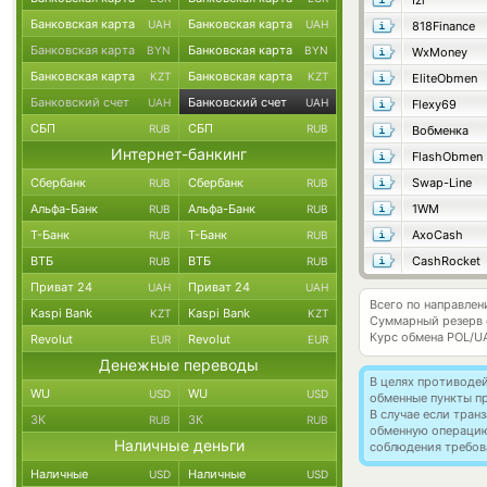
Izi
Банковская карта
Банковская карта
UAH
UAH
818Finance
Банковская карта
Банковская карта
BYN
BYN
WxMoney
Банковская карта
Банковская карта
KZT
KZT
EliteObmen
Банковский счет
Банковский счет
UAH
UAH
Flexy69
СБП
СБП
RUB
RUB
Вобменка
Интернет-банкинг
FlashObmen
Сбербанк
Сбербанк
Swap-Line
RUB
RUB
Альфа-Банк
Альфа-Банк
1WM
RUB
RUB
Т-Банк
Т-Банк
AxoCash
RUB
RUB
ВТБ
ВТБ
CashRocket
RUB
RUB
Приват 24
Приват 24
UAH
UAH
Всего по направлен
Kaspi Bank
Kaspi Bank
KZT
KZT
Суммарный резерв
Курс обмена
POL/U
Revolut
Revolut
EUR
EUR
Денежные переводы
В целях противоде
WU
WU
USD
USD
обменные пункты п
В случае если тра
ЗК
ЗК
RUB
RUB
обменную операци
Наличные деньги
соблюдения требов
Наличные
Наличные
USD
USD