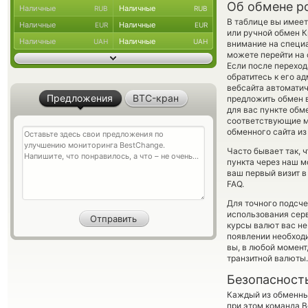
Об обмене po
Наличные
Наличные
RUB
RUB
В таблице вы имее
Наличные
Наличные
EUR
EUR
или ручной обмен 
Наличные
Наличные
UAH
UAH
внимание на специ
можете перейти на 
Если после перехо
обратитесь к его а
вебсайта автомати
Предложения
BTC-кран
предложить обмен вр
для вас пункте обм
соответствующие м
обменного сайта из
Часто бывает так, 
пункта через наш м
ваш первый визит в
FAQ.
Для точного подсче
использования серв
курсы валют вас не
появлении необходи
вы, в любой момент
транзитной валюты.
Безопасност
Каждый из обменны
при этом команда 