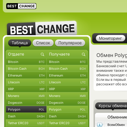
Мониторинг
Таблица
Список
Популярное
Обмен Polyg
Мы представляем 
Bitcoin
Bitcoin
BTC
BTC
Банковский счет 
Bitcoin Cash
Bitcoin Cash
BCH
BCH
внимание также и
обмена проходят 
Ethereum
Ethereum
ETH
ETH
Если вы в первый
Litecoin
Litecoin
LTC
LTC
расскажет обо вс
XRP
XRP
XRP
XRP
Monero
Monero
XMR
XMR
Dogecoin
Dogecoin
DOGE
DOGE
Курсы обмена
Polygon
Polygon
POL
POL
Dash
Dash
DASH
DASH
Обменни
Tether ERC20
Tether ERC20
USDT
USDT
ВсемОбмен