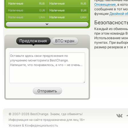
Наличные
Наличные
RUB
RUB
Оповещение
, в ко
сообщение в тот мо
Наличные
Наличные
EUR
EUR
функции
Двойной о
Наличные
Наличные
UAH
UAH
Безопасност
Каждый из обменны
при этом команда 
Использование мон
Предложения
BTC-кран
пунктах. При выбор
размер резервов и 
© 2007-2026 BestChange. Знаем, где обменять!
Информация на сайте предназначена для лиц 18+
Условия
&
Конфиденциальность