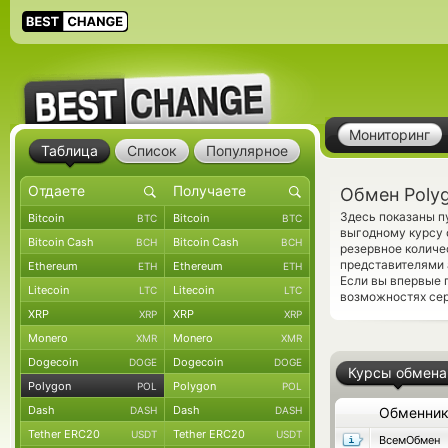
Мониторинг
Таблица
Список
Популярное
Обмен Polyg
Здесь показаны п
Bitcoin
Bitcoin
BTC
BTC
выгодному курсу 
Bitcoin Cash
Bitcoin Cash
BCH
BCH
резервное количе
представителями 
Ethereum
Ethereum
ETH
ETH
Если вы впервые 
Litecoin
Litecoin
LTC
LTC
возможностях сер
XRP
XRP
XRP
XRP
Monero
Monero
XMR
XMR
Dogecoin
Dogecoin
DOGE
DOGE
Курсы обмена
Polygon
Polygon
POL
POL
Dash
Dash
DASH
DASH
Обменни
Tether ERC20
Tether ERC20
USDT
USDT
ВсемОбмен