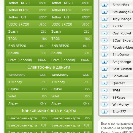
Tether TRC20
Tether TRC20
USDT
USDT
BitcoinBox
Tether BEP20
Tether BEP20
USDT
USDT
BtcChange2
Tether TON
Tether TON
USDT
USDT
TroyChange
USDC ERC20
USDC ERC20
USDC
USDC
KZ007
Zcash
Zcash
ZEC
ZEC
CashRocket
TRON
TRON
TRX
TRX
ECashExpert
BNB BEP20
BNB BEP20
BNB
BNB
Receive-Mon
Solana
Solana
SOL
SOL
EliteObmen
Gram (Toncoin)
Gram (Toncoin)
GRAM
GRAM
Amgchange
Электронные деньги
Best-Obmen
WebMoney
WebMoney
WMZ
WMZ
Вобменка
ЮMoney
ЮMoney
RUB
RUB
Quantex
PayPal
PayPal
USD
USD
1WM
Volet
Volet
USD
USD
99Rates
Alipay
Alipay
CNY
CNY
WmMoney
Банковские счета и карты
Bitok777
Банковская карта
Банковская карта
USD
USD
Всего по направлен
Банковская карта
Банковская карта
RUB
RUB
Суммарный резерв
Банковская карта
Банковская карта
Курс обмена
AED/P
EUR
EUR