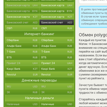
Банковская карта
Банковская карта
UAH
UAH
В целях противоде
Банковская карта
Банковская карта
BYN
BYN
обменные пункты п
В случае если тра
Банковская карта
Банковская карта
KZT
KZT
обменную операци
Банковский счет
Банковский счет
AED
AED
соблюдения требов
СБП
СБП
RUB
RUB
Интернет-банкинг
Обмен polygo
Каждый из пунктов 
Сбербанк
Сбербанк
RUB
RUB
→
Матик
Банковский
Альфа-Банк
Альфа-Банк
RUB
RUB
внимание на специ
перейти на сайт вы
Т-Банк
Т-Банк
RUB
RUB
названием. Если вы
ВТБ
ВТБ
RUB
RUB
вам стоит обратить
когда автоматичес
Приват 24
Приват 24
UAH
UAH
денег вручную. Если
Kaspi Bank
Kaspi Bank
KZT
KZT
обменнике все же 
сумеем своевремен
Revolut
Revolut
EUR
EUR
пункт из рейтинга.
Денежные переводы
Зачастую бывает та
WU
WU
USD
USD
пункта обмена чере
ЗК
ЗК
RUB
RUB
трудности с обмено
Наличные деньги
Старайтесь каждый
любой момент може
Наличные
Наличные
USD
USD
представленные на