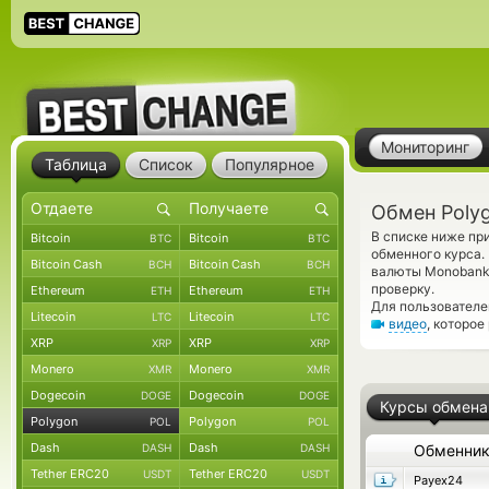
Мониторинг
Таблица
Список
Популярное
Обмен Poly
В списке ниже пр
Bitcoin
Bitcoin
BTC
BTC
обменного курса.
Bitcoin Cash
Bitcoin Cash
BCH
BCH
валюты Monobank
проверку.
Ethereum
Ethereum
ETH
ETH
Для пользователе
Litecoin
Litecoin
LTC
LTC
видео
, которо
XRP
XRP
XRP
XRP
Monero
Monero
XMR
XMR
Dogecoin
Dogecoin
DOGE
DOGE
Курсы обмена
Polygon
Polygon
POL
POL
Dash
Dash
DASH
DASH
Обменни
Tether ERC20
Tether ERC20
USDT
USDT
Payex24