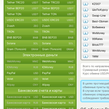
Tether TRC20
Tether TRC20
USDT
USDT
KZ007
Tether BEP20
Tether BEP20
USDT
USDT
ШоПоКурсу
Tether TON
Tether TON
USDT
USDT
Swap-Line
USDC ERC20
USDC ERC20
USDC
USDC
Best-Obmen
Zcash
Zcash
ZEC
ZEC
Вобменка
TRON
TRON
TRX
TRX
WxMoney
BNB BEP20
BNB BEP20
BNB
BNB
99Rates
Solana
Solana
SOL
SOL
Bitok777
Gram (Toncoin)
Gram (Toncoin)
GRAM
GRAM
WmMoney
Электронные деньги
1WM
WebMoney
WebMoney
WMZ
WMZ
Всего по направлен
ЮMoney
ЮMoney
RUB
RUB
Суммарный резерв
PayPal
PayPal
USD
USD
Курс обмена
USD/P
Volet
Volet
USD
USD
В целях противоде
Alipay
Alipay
CNY
CNY
обменные пункты п
Банковские счета и карты
В случае если тра
обменную операци
Банковская карта
Банковская карта
USD
USD
соблюдения требов
Банковская карта
Банковская карта
RUB
RUB
Банковская карта
Банковская карта
EUR
EUR