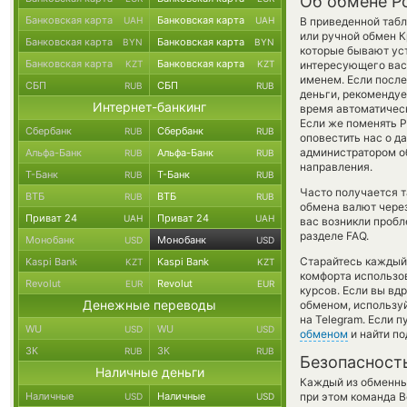
Об обмене P
Банковская карта
Банковская карта
UAH
UAH
В приведенной таб
или ручной обмен 
Банковская карта
Банковская карта
BYN
BYN
которые бывают уст
Банковская карта
Банковская карта
KZT
KZT
интересующего вас 
именем. Если посл
СБП
СБП
RUB
RUB
деньги, рекомендуе
Интернет-банкинг
время автоматиче
Если же поменять Po
Сбербанк
Сбербанк
RUB
RUB
оповестить нас о 
администратором об
Альфа-Банк
Альфа-Банк
RUB
RUB
направления.
Т-Банк
Т-Банк
RUB
RUB
Часто получается т
ВТБ
ВТБ
RUB
RUB
обмена валют через
Приват 24
Приват 24
UAH
UAH
вас возникли пробл
разделе FAQ.
Монобанк
Монобанк
USD
USD
Старайтесь каждый
Kaspi Bank
Kaspi Bank
KZT
KZT
комфорта использов
Revolut
Revolut
EUR
EUR
курсов. Если вы вд
Денежные переводы
обменом, использу
на Telegram. Если 
WU
WU
USD
USD
обменом
и найти п
ЗК
ЗК
RUB
RUB
Безопасност
Наличные деньги
Каждый из обменны
Наличные
Наличные
при этом команда 
USD
USD