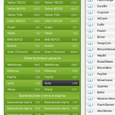
FastChange
Tether TRC20
Tether TRC20
USDT
USDT
EuroBit
Tether BEP20
Tether BEP20
USDT
USDT
Crypster
Tether TON
Tether TON
USDT
USDT
AllCash
USDC ERC20
USDC ERC20
USDC
USDC
ExBit
Zcash
Zcash
ZEC
ZEC
Paxbit
TRON
TRON
TRX
TRX
Bixter
BNB BEP20
BNB BEP20
BNB
BNB
SwapCoin
Solana
Solana
SOL
SOL
BitcoinObme
Gram (Toncoin)
Gram (Toncoin)
GRAM
GRAM
WayBit
Электронные деньги
ВсемОбмен
WebMoney
WebMoney
WMZ
WMZ
BitcoinBox
ЮMoney
ЮMoney
RUB
RUB
PayGet
PayPal
PayPal
USD
USD
Монеткинс
Volet
Volet
USD
USD
Quantex
Alipay
Alipay
CNY
CNY
BitKit
Банковские счета и карты
Receive-Mon
Банковская карта
Банковская карта
USD
USD
FlashObmen
Банковская карта
Банковская карта
RUB
RUB
AbcObmen
Банковская карта
Банковская карта
EUR
EUR