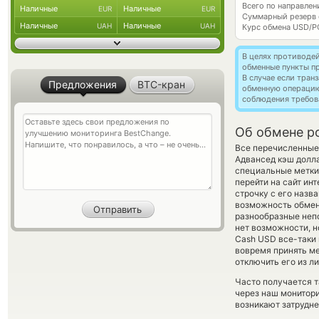
Всего по направлен
Наличные
Наличные
EUR
EUR
Суммарный резерв
Наличные
Наличные
UAH
UAH
Курс обмена
USD/P
В целях противоде
обменные пункты п
В случае если тра
Предложения
BTC-кран
обменную операци
соблюдения требов
Об обмене po
Все перечисленные
Адвансед кэш долл
специальные метки,
перейти на сайт ин
строчку с его назв
возможность обмен
разнообразные непо
нет возможности, н
Cash USD все-таки 
вовремя принять м
отключить его из л
Часто получается т
через наш монитори
возникают затрудне