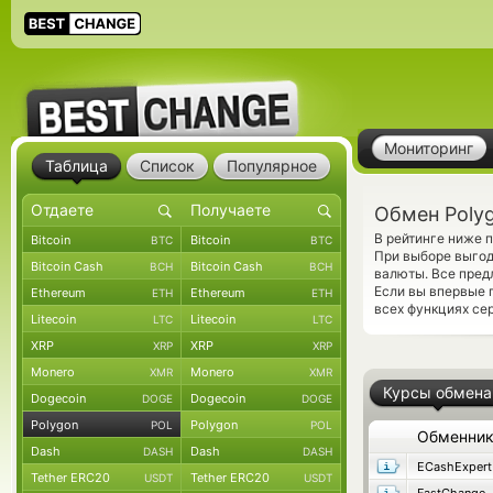
Мониторинг
Таблица
Список
Популярное
Обмен Polyg
В рейтинге ниже 
Bitcoin
Bitcoin
BTC
BTC
При выборе выгод
Bitcoin Cash
Bitcoin Cash
BCH
BCH
валюты. Все пре
Если вы впервые 
Ethereum
Ethereum
ETH
ETH
всех функциях сер
Litecoin
Litecoin
LTC
LTC
XRP
XRP
XRP
XRP
Monero
Monero
XMR
XMR
Курсы обмена
Dogecoin
Dogecoin
DOGE
DOGE
Polygon
Polygon
POL
POL
Обменни
Dash
Dash
DASH
DASH
ECashExpert
Tether ERC20
Tether ERC20
USDT
USDT