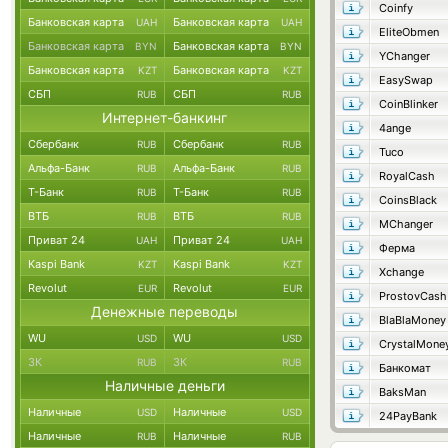
Coinfy
Банковская карта
Банковская карта
UAH
UAH
EliteObmen
Банковская карта
Банковская карта
BYN
BYN
YChanger
Банковская карта
Банковская карта
KZT
KZT
EasySwap
СБП
СБП
RUB
RUB
CoinBlinker
Интернет-банкинг
4ange
Сбербанк
Сбербанк
RUB
RUB
Tuco
Альфа-Банк
Альфа-Банк
RUB
RUB
RoyalCash
Т-Банк
Т-Банк
RUB
RUB
CoinsBlack
ВТБ
ВТБ
RUB
RUB
MChanger
Приват 24
Приват 24
UAH
UAH
Ферма
Kaspi Bank
Kaspi Bank
KZT
KZT
Xchange
Revolut
Revolut
EUR
EUR
ProstovCash
Денежные переводы
BlaBlaMoney
WU
WU
USD
USD
CrystalMone
ЗК
ЗК
RUB
RUB
Банкомат
Наличные деньги
BaksMan
Наличные
Наличные
USD
USD
24PayBank
Наличные
Наличные
RUB
RUB