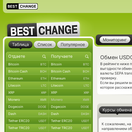
Мониторинг
Таблица
Список
Популярное
Обмен USDC
В рейтинге ниже
Bitcoin
Bitcoin
BTC
BTC
выгодности обмен
Bitcoin Cash
Bitcoin Cash
BCH
BCH
валюты SEPA tran
проверку.
Ethereum
Ethereum
ETH
ETH
Если вы решили в
Litecoin
Litecoin
LTC
LTC
которое расскаже
XRP
XRP
XRP
XRP
Monero
Monero
XMR
XMR
Dogecoin
Dogecoin
DOGE
DOGE
Курсы обмена
Dash
Dash
DASH
DASH
Tether ERC20
Tether ERC20
USDT
USDT
К сожалению, на
Tether TRC20
Tether TRC20
USDT
USDT
направлением о