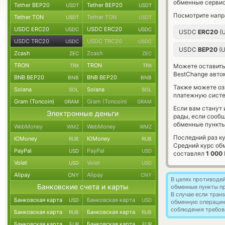
обменные сервис
Tether BEP20
Tether BEP20
USDT
USDT
Посмотрите напр
Tether TON
Tether TON
USDT
USDT
USDC ERC20
USDC ERC20
USDC
USDC
USDC
ERC20
(
USDC TRC20
USDC TRC20
USDC
USDC
USDC
BEP20
(
Zcash
Zcash
ZEC
ZEC
TRON
TRON
TRX
TRX
Можете оставит
BestChange авто
BNB BEP20
BNB BEP20
BNB
BNB
Также можете о
Solana
Solana
SOL
SOL
платежную сист
Gram (Toncoin)
Gram (Toncoin)
GRAM
GRAM
Если вам станут
Электронные деньги
рады, если сооб
обменные пункты
WebMoney
WebMoney
WMZ
WMZ
Последний раз к
ЮMoney
ЮMoney
RUB
RUB
Средний курс об
PayPal
PayPal
USD
USD
составлял
1 000
Volet
Volet
USD
USD
Alipay
Alipay
CNY
CNY
В целях противоде
Банковские счета и карты
обменные пункты п
В случае если тра
Банковская карта
Банковская карта
USD
USD
обменную операци
соблюдения требов
Банковская карта
Банковская карта
RUB
RUB
Банковская карта
Банковская карта
EUR
EUR