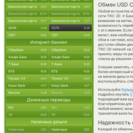
Обмен USD Co
Банковская карта
Банковская карта
UAH
UAH
Любой из пунктов о
Банковская карта
Банковская карта
BYN
BYN
→
сети TRC-20
Банк
внимание на метки,
Банковская карта
Банковская карта
KZT
KZT
возможность перей
SEPA
SEPA
EUR
EUR
с его именем. Если
валют, вам необход
СБП
СБП
RUB
RUB
сбои в системе, ко
Интернет-банкинг
доступен обмен ден
TRC-20 network на S
Сбербанк
Сбербанк
RUB
RUB
принять меры по ре
Альфа-Банк
Альфа-Банк
RUB
RUB
списка до решения
Т-Банк
Т-Банк
RUB
RUB
Спешим заметить, ч
ВТБ
ВТБ
RUB
RUB
более интересный
не меняли деньги п
Приват 24
Приват 24
UAH
UAH
воспользуйтесь спе
Kaspi Bank
Kaspi Bank
KZT
KZT
Используйте
Кальк
Revolut
Revolut
EUR
EUR
подробно изучить
С
подходящий вам кур
Денежные переводы
благоприятном для 
WU
WU
USD
USD
любой момент, мож
транзитной валюты.
ЗК
ЗК
RUB
RUB
Наличные деньги
Надежность 
Каждый из обменны
Наличные
Наличные
USD
USD