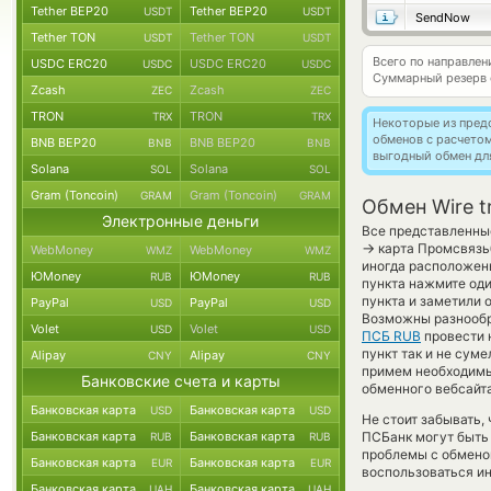
Tether BEP20
Tether BEP20
USDT
USDT
SendNow
Tether TON
Tether TON
USDT
USDT
Всего по направле
USDC ERC20
USDC ERC20
USDC
USDC
Суммарный резерв
Zcash
Zcash
ZEC
ZEC
TRON
TRON
TRX
TRX
Некоторые из пред
обменов с расчето
BNB BEP20
BNB BEP20
BNB
BNB
выгодный обмен дл
Solana
Solana
SOL
SOL
Gram (Toncoin)
Gram (Toncoin)
GRAM
GRAM
Обмен Wire t
Электронные деньги
Все представленные
→
карта Промсвязьб
WebMoney
WebMoney
WMZ
WMZ
иногда расположены
ЮMoney
ЮMoney
RUB
RUB
пункта нажмите оди
пункта и заметили 
PayPal
PayPal
USD
USD
Возможны разнообр
Volet
Volet
USD
USD
ПСБ RUB
провести 
пункт так и не суме
Alipay
Alipay
CNY
CNY
примем необходимы
Банковские счета и карты
обменного вебсайта
Банковская карта
Банковская карта
USD
USD
Не стоит забывать,
Банковская карта
Банковская карта
ПСБанк могут быть 
RUB
RUB
проблемы с обменом
Банковская карта
Банковская карта
EUR
EUR
воспользоваться ин
Банковская карта
Банковская карта
UAH
UAH