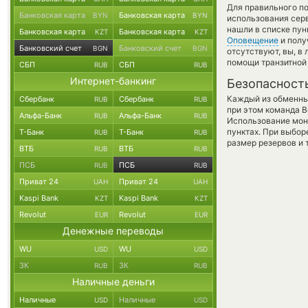
Для правильного по
Банковская карта
Банковская карта
BYN
BYN
использования серв
нашли в списке пун
Банковская карта
Банковская карта
KZT
KZT
Оповещение
и полу
Банковский счет
Банковский счет
BGN
BGN
отсутствуют, вы, в
помощи транзитной
СБП
СБП
RUB
RUB
Интернет-банкинг
Безопасност
Каждый из обменны
Сбербанк
Сбербанк
RUB
RUB
при этом команда 
Альфа-Банк
Альфа-Банк
RUB
RUB
Использование мон
пунктах. При выбор
Т-Банк
Т-Банк
RUB
RUB
размер резервов и 
ВТБ
ВТБ
RUB
RUB
ПСБ
ПСБ
RUB
RUB
Приват 24
Приват 24
UAH
UAH
Kaspi Bank
Kaspi Bank
KZT
KZT
Revolut
Revolut
EUR
EUR
Денежные переводы
WU
WU
USD
USD
ЗК
ЗК
RUB
RUB
Наличные деньги
Наличные
Наличные
USD
USD