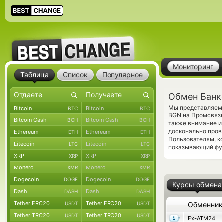
Мониторинг
Таблица
Список
Популярное
Обмен Банк
Мы представляем 
Bitcoin
Bitcoin
BTC
BTC
BGN на Промсвязь
Bitcoin Cash
Bitcoin Cash
BCH
BCH
также внимание и
досконально пров
Ethereum
Ethereum
ETH
ETH
Пользователям, 
Litecoin
Litecoin
LTC
LTC
показывающий фун
XRP
XRP
XRP
XRP
Monero
Monero
XMR
XMR
Dogecoin
Dogecoin
DOGE
DOGE
Курсы обмена
Dash
Dash
DASH
DASH
Tether ERC20
Tether ERC20
USDT
USDT
Обменни
Tether TRC20
Tether TRC20
USDT
USDT
Ex-ATM24