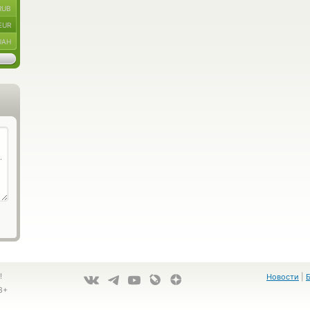
RUB
EUR
UAH
!
Новости
|
8+