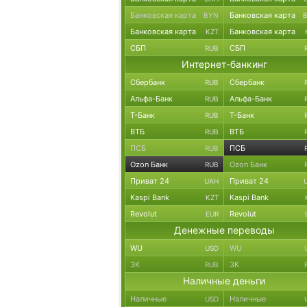
Банковская карта
Банковская карта
BYN
Банковская карта
Банковская карта
KZT
СБП
СБП
RUB
Интернет-банкинг
Сбербанк
Сбербанк
RUB
Альфа-Банк
Альфа-Банк
RUB
Т-Банк
Т-Банк
RUB
ВТБ
ВТБ
RUB
ПСБ
ПСБ
RUB
Ozon Банк
Ozon Банк
RUB
Приват 24
Приват 24
UAH
Kaspi Bank
Kaspi Bank
KZT
Revolut
Revolut
EUR
Денежные переводы
WU
WU
USD
ЗК
ЗК
RUB
Наличные деньги
Наличные
Наличные
USD