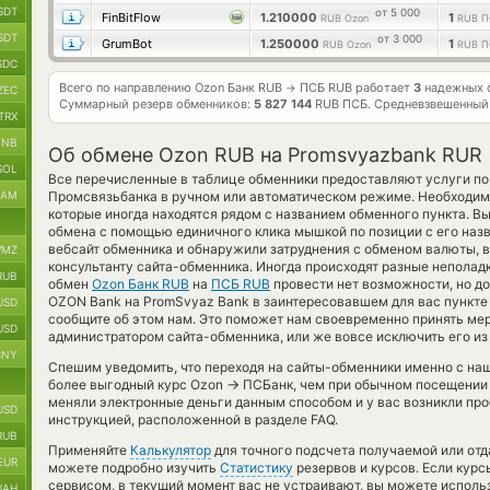
SDT
от 5 000
FinBitFlow
1.210000
1
RUB Ozon
RUB П
SDT
от 3 000
GrumBot
1.250000
1
RUB Ozon
RUB П
SDC
Всего по направлению Ozon Банк RUB
ПСБ RUB работает
3
надежных о
→
ZEC
Суммарный резерв обменников:
5 827 144
RUB ПСБ.
Средневзвешенный
TRX
BNB
Об обмене Ozon RUB на Promsvyazbank RUR
SOL
Все перечисленные в таблице обменники предоставляют услуги по
RAM
Промсвязьбанка в ручном или автоматическом режиме. Необходимо
которые иногда находятся рядом с названием обменного пункта. Вы
обмена с помощью единичного клика мышкой по позиции с его назв
вебсайт обменника и обнаружили затруднения с обменом валюты, в
MZ
консультанту сайта-обменника. Иногда происходят разные неполадк
RUB
обмен
Ozon Банк RUB
на
ПСБ RUB
провести нет возможности, но д
OZON Bank на PromSvyaz Bank в заинтересовавшем для вас пункте
USD
сообщите об этом нам. Это поможет нам своевременно принять м
USD
администратором сайта-обменника, или же вовсе исключить его из
CNY
Спешим уведомить, что переходя на сайты-обменники именно с на
→
более выгодный курс Ozon
ПСБанк, чем при обычном посещении о
меняли электронные деньги данным способом и у вас возникли пр
USD
инструкцией, расположенной в разделе FAQ.
RUB
Применяйте
Калькулятор
для точного подсчета получаемой или от
EUR
можете подробно изучить
Статистику
резервов и курсов. Если кур
сервисом, в текущий момент вас не устраивают, вы можете испол
UAH