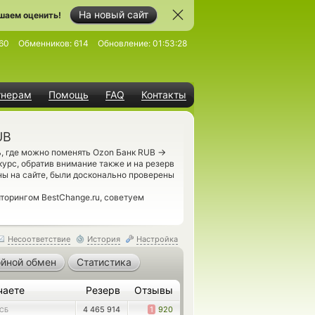
На новый сайт
шаем оценить!
60
Обменников:
614
Обновление:
01:53:28
тнерам
Помощь
FAQ
Контакты
UB
→
, где можно поменять Ozon Банк RUB
урс, обратив внимание также и на резерв
ы на сайте, были досконально проверены
торингом BestChange.ru, советуем
Несоответствие
История
Настройка
йной обмен
Статистика
чаете
Резерв
Отзывы
4 465 914
1
920
СБ