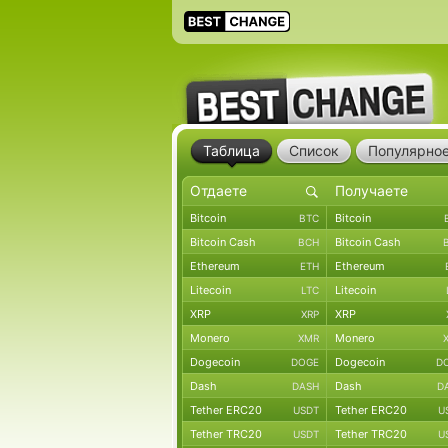
Таблица
Список
Популярно
Bitcoin
Bitcoin
BTC
Bitcoin Cash
Bitcoin Cash
BCH
Ethereum
Ethereum
ETH
Litecoin
Litecoin
LTC
XRP
XRP
XRP
Monero
Monero
XMR
Dogecoin
Dogecoin
DOGE
D
Dash
Dash
DASH
D
Tether ERC20
Tether ERC20
USDT
U
Tether TRC20
Tether TRC20
USDT
U