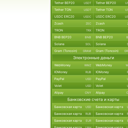
Tether BEP20
Tether BEP20
USDT
U
Tether TON
Tether TON
USDT
U
USDC ERC20
USDC ERC20
USDC
U
Zcash
Zcash
ZEC
TRON
TRON
TRX
BNB BEP20
BNB BEP20
BNB
Solana
Solana
SOL
Gram (Toncoin)
Gram (Toncoin)
GRAM
G
Электронные деньги
WebMoney
WebMoney
WMZ
W
ЮMoney
ЮMoney
RUB
PayPal
PayPal
USD
Volet
Volet
USD
Alipay
Alipay
CNY
Банковские счета и карты
Банковская карта
Банковская карта
USD
Банковская карта
Банковская карта
RUB
Банковская карта
Банковская карта
EUR
Банковская карта
Банковская карта
UAH