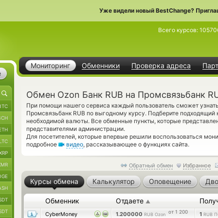
Уже видели новый BestChange? Пригла
Всего курсов:
10570
Мониторинг
Обменники
Проверка адреса
Пар
е
Обмен Ozon Банк RUB на Промсвязьбанк R
При помощи нашего сервиса каждый пользователь сможет узнать
BTC
Промсвязьбанк RUB по выгодному курсу. Подберите подходящий к
BCH
необходимой валюты. Все обменные пункты, которые представлен
представителями администрации.
ETH
Для посетителей, которые впервые решили воспользоваться мони
LTC
подробное
видео
, рассказывающее о функциях сайта.
XRP
XMR
Обратный обмен
Избранное
OGE
Курсы обмена
Калькулятор
Оповещение
Дво
ASH
SDT
Обменник
Отдаете
Полу
▲
SDT
от 1 200
CyberMoney
1.200000
1
RUB Ozon
RUB П