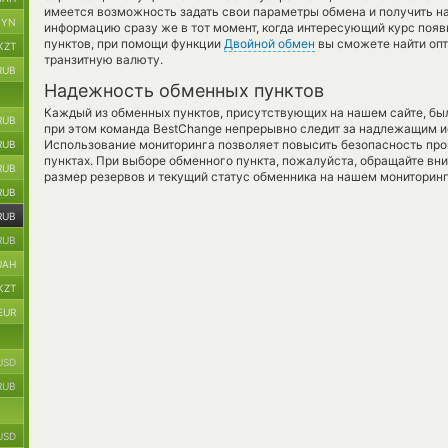
имеется возможность задать свои параметры обмена и получить на
BYN
информацию сразу же в тот момент, когда интересующий курс появ
пунктов, при помощи функции
Двойной обмен
вы сможете найти опт
KZT
транзитную валюту.
RUB
Надежность обменных пунктов
Каждый из обменных пунктов, присутствующих на нашем сайте, бы
RUB
при этом команда BestChange непрерывно следит за надлежащим и
Использование мониторинга позволяет повысить безопасность пр
RUB
пунктах. При выборе обменного пункта, пожалуйста, обращайте вн
RUB
размер резервов и текущий статус обменника на нашем мониторинг
RUB
RUB
RUB
UAH
KZT
EUR
USD
RUB
USD