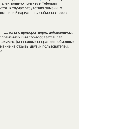
 электронную почту или Telegram
ится. В случае отсутствия обменных
имальный вариант двух обменов через
л тщательно проверен перед добавлением,
сполнением ими своих обязательств.
оводимых финансовых операций в обменных
имание на отзывы других пользователей,
е.