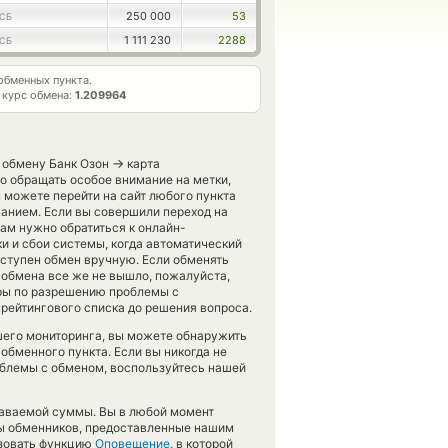
250 000
53
СБ
1 111 230
2288
СБ
бменных пункта.
 курс обмена:
1.209964
→
 обмену Банк Озон
карта
 обращать особое внимание на метки,
 можете перейти на сайт любого пункта
анием. Если вы совершили переход на
ам нужно обратиться к онлайн-
и и сбои системы, когда автоматический
оступен обмен вручную. Если обменять
 обмена все же не вышло, пожалуйста,
еры по разрешению проблемы с
 рейтингового списка до решения вопроса.
шего мониторинга, вы можете обнаружить
бменного пункта. Если вы никогда не
облемы с обменом, воспользуйтесь нашей
даваемой суммы. Вы в любой момент
сы обменников, предоставленные нашим
ьзовать функцию
Оповещение
, в которой