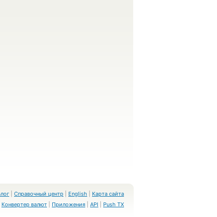
Блог
|
Справочный центр
|
English
|
Карта сайта
Конвертер валют
|
Приложения
|
API
|
Push TX