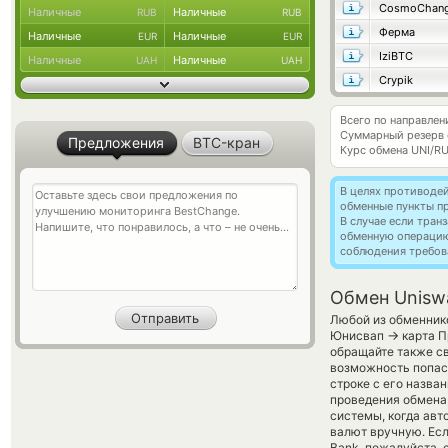
CosmoChang
Наличные
Наличные
RUB
RUB
Ферма
Наличные
Наличные
EUR
EUR
IziBTC
Наличные
Наличные
UAH
UAH
Crypik
Всего по направлен
Суммарный резерв
Предложения
BTC-кран
Курс обмена
UNI/R
В целях противоде
обменные пункты п
В случае если тра
обменную операци
соблюдения требов
Обмен Unisw
Любой из обменнико
→
Юнисвап
карта П
обращайте также св
возможность попас
строке с его назва
проведения обмена,
системы, когда ав
валют вручную. Есл
Bank, пожалуйста,