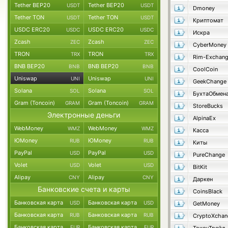
Tether BEP20
Tether BEP20
USDT
USDT
Dmoney
Tether TON
Tether TON
USDT
USDT
Криптомат
USDC ERC20
USDC ERC20
USDC
USDC
Искра
Zcash
Zcash
ZEC
ZEC
CyberMoney
TRON
TRON
TRX
TRX
Rim-Exchan
BNB BEP20
BNB BEP20
BNB
BNB
CoolCoin
Uniswap
Uniswap
UNI
UNI
GeekChange
Solana
Solana
SOL
SOL
БухтаОбмен
Gram (Toncoin)
Gram (Toncoin)
GRAM
GRAM
StoreBucks
Электронные деньги
AlpinaEx
WebMoney
WebMoney
WMZ
WMZ
Касса
ЮMoney
ЮMoney
RUB
RUB
Киты
PayPal
PayPal
USD
USD
PureChange
Volet
Volet
USD
USD
BitKit
Alipay
Alipay
CNY
CNY
Даркен
Банковские счета и карты
CoinsBlack
Банковская карта
Банковская карта
USD
USD
GetMoney
Банковская карта
Банковская карта
RUB
RUB
CryptoXchan
Банковская карта
Банковская карта
EUR
EUR