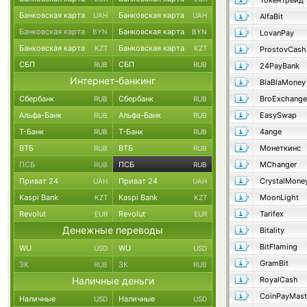
ТокенТрейд
Банковская карта
Банковская карта
UAH
UAH
AlfaBit
Банковская карта
Банковская карта
BYN
BYN
LovanPay
Банковская карта
Банковская карта
KZT
KZT
ProstovCash
СБП
СБП
RUB
RUB
24PayBank
Интернет-банкинг
BlaBlaMoney
Сбербанк
Сбербанк
BroExchange
RUB
RUB
Альфа-Банк
Альфа-Банк
EasySwap
RUB
RUB
Т-Банк
Т-Банк
4ange
RUB
RUB
ВТБ
ВТБ
Монеткинс
RUB
RUB
ПСБ
ПСБ
MChanger
RUB
RUB
Приват 24
Приват 24
CrystalMone
UAH
UAH
Kaspi Bank
Kaspi Bank
MoonLight
KZT
KZT
Revolut
Revolut
Tarifex
EUR
EUR
Денежные переводы
Bitality
BitFlaming
WU
WU
USD
USD
GramBit
ЗК
ЗК
RUB
RUB
Наличные деньги
RoyalCash
CoinPayMast
Наличные
Наличные
USD
USD