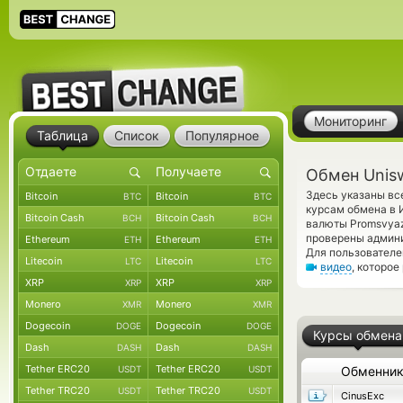
Мониторинг
Таблица
Список
Популярное
Обмен Unis
Здесь указаны вс
Bitcoin
Bitcoin
BTC
BTC
курсам обмена в 
Bitcoin Cash
Bitcoin Cash
BCH
BCH
валюты Promsvyaz
проверены админ
Ethereum
Ethereum
ETH
ETH
Для пользователе
Litecoin
Litecoin
LTC
LTC
видео
, которо
XRP
XRP
XRP
XRP
Monero
Monero
XMR
XMR
Dogecoin
Dogecoin
DOGE
DOGE
Курсы обмена
Dash
Dash
DASH
DASH
Tether ERC20
Tether ERC20
USDT
USDT
Обменни
Tether TRC20
Tether TRC20
USDT
USDT
CinusExc