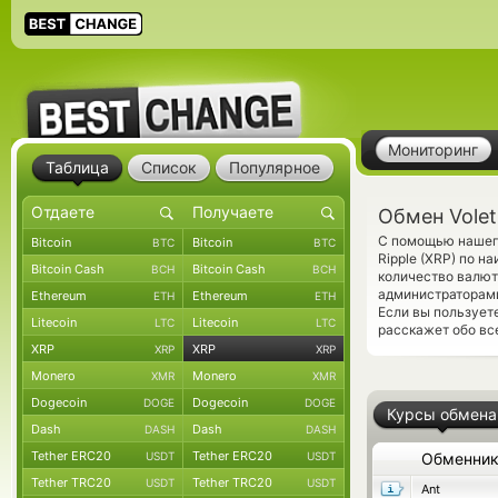
Мониторинг
Таблица
Список
Популярное
Обмен Volet
С помощью нашего
Bitcoin
Bitcoin
BTC
BTC
Ripple (XRP) по 
Bitcoin Cash
Bitcoin Cash
BCH
BCH
количество валют
администраторам
Ethereum
Ethereum
ETH
ETH
Если вы пользует
Litecoin
Litecoin
LTC
LTC
расскажет обо вс
XRP
XRP
XRP
XRP
Monero
Monero
XMR
XMR
Dogecoin
Dogecoin
DOGE
DOGE
Курсы обмена
Dash
Dash
DASH
DASH
Tether ERC20
Tether ERC20
USDT
USDT
Обменни
Tether TRC20
Tether TRC20
USDT
USDT
Ant