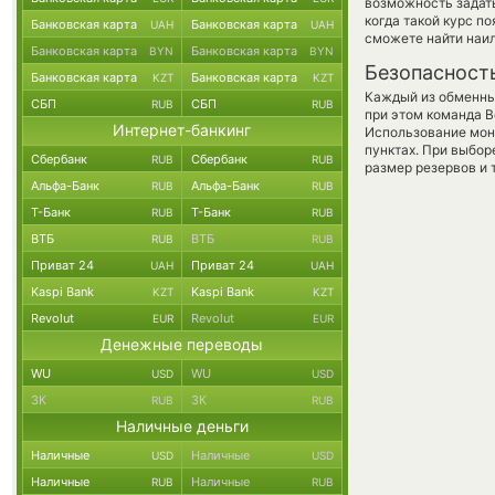
возможность задать
когда такой курс п
Банковская карта
Банковская карта
UAH
UAH
сможете найти наил
Банковская карта
Банковская карта
BYN
BYN
Безопасност
Банковская карта
Банковская карта
KZT
KZT
Каждый из обменны
СБП
СБП
RUB
RUB
при этом команда 
Интернет-банкинг
Использование мон
пунктах. При выбор
Сбербанк
Сбербанк
RUB
RUB
размер резервов и 
Альфа-Банк
Альфа-Банк
RUB
RUB
Т-Банк
Т-Банк
RUB
RUB
ВТБ
ВТБ
RUB
RUB
Приват 24
Приват 24
UAH
UAH
Kaspi Bank
Kaspi Bank
KZT
KZT
Revolut
Revolut
EUR
EUR
Денежные переводы
WU
WU
USD
USD
ЗК
ЗК
RUB
RUB
Наличные деньги
Наличные
Наличные
USD
USD
Наличные
Наличные
RUB
RUB