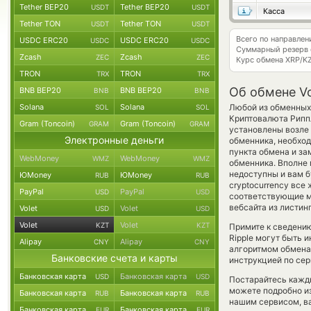
Tether BEP20
Tether BEP20
USDT
USDT
Касса
Tether TON
Tether TON
USDT
USDT
Всего по направлен
USDC ERC20
USDC ERC20
USDC
USDC
Суммарный резерв
Zcash
Zcash
ZEC
ZEC
Курс обмена
XRP/K
TRON
TRON
TRX
TRX
Об обмене Vo
BNB BEP20
BNB BEP20
BNB
BNB
Solana
Solana
Любой из обменных 
SOL
SOL
Криптовалюта Рипп
Gram (Toncoin)
Gram (Toncoin)
GRAM
GRAM
установлены возле 
Электронные деньги
обменника, необход
пункта обмена и за
WebMoney
WebMoney
WMZ
WMZ
обменника. Вполне 
недоступны и вам б
ЮMoney
ЮMoney
RUB
RUB
cryptocurrency все
PayPal
PayPal
USD
USD
соответствующие м
вебсайта из листин
Volet
Volet
USD
USD
Volet
Volet
KZT
KZT
Примите к сведению
Ripple могут быть 
Alipay
Alipay
CNY
CNY
алгоритмом обмена 
Банковские счета и карты
инструкцией по сер
Банковская карта
Банковская карта
USD
USD
Постарайтесь кажд
можете подробно и
Банковская карта
Банковская карта
RUB
RUB
нашим сервисом, в
Банковская карта
Банковская карта
EUR
EUR