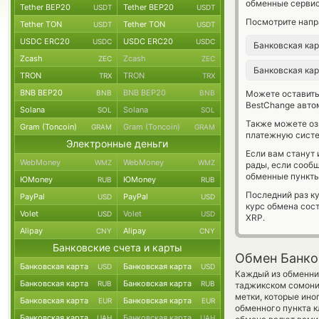
обменные сервис
Tether BEP20
Tether BEP20
USDT
USDT
Посмотрите напр
Tether TON
Tether TON
USDT
USDT
USDC ERC20
USDC ERC20
USDC
USDC
Банковская ка
Zcash
Zcash
ZEC
ZEC
Банковская ка
TRON
TRON
TRX
TRX
BNB BEP20
BNB BEP20
BNB
BNB
Можете оставит
BestChange авто
Solana
Solana
SOL
SOL
Также можете о
Gram (Toncoin)
Gram (Toncoin)
GRAM
GRAM
платежную систе
Электронные деньги
Если вам станут
WebMoney
WebMoney
WMZ
WMZ
рады, если сооб
обменные пункты
ЮMoney
ЮMoney
RUB
RUB
Последний раз ку
PayPal
PayPal
USD
USD
курс обмена сос
Volet
Volet
USD
USD
XRP.
Alipay
Alipay
CNY
CNY
Банковские счета и карты
Обмен Банков
Банковская карта
Банковская карта
USD
USD
Каждый из обменник
Банковская карта
Банковская карта
RUB
RUB
таджикском сомон
метки, которые ино
Банковская карта
Банковская карта
EUR
EUR
обменного пункта к
Банковская карта
Банковская карта
UAH
UAH