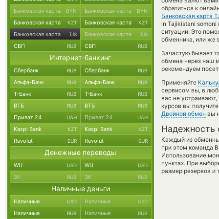
обмена валют вами
обратиться к онлай
Банковская карта
Банковская карта
BYN
BYN
Банковская карта T
Банковская карта
Банковская карта
KZT
KZT
in Tajikistani somo
ситуации. Это пом
Банковская карта
Банковская карта
TJS
TJS
обменника, или же 
СБП
СБП
RUB
RUB
Зачастую бывает та
Интернет-банкинг
обмена через наш м
рекомендуем посети
Сбербанк
Сбербанк
RUB
RUB
Альфа-Банк
Альфа-Банк
Применяйте
Кальку
RUB
RUB
сервисом вы, в люб
Т-Банк
Т-Банк
RUB
RUB
вас не устраивают
ВТБ
ВТБ
курсов вы получите
RUB
RUB
Двойной обмен
вы н
Приват 24
Приват 24
UAH
UAH
Надежность 
Kaspi Bank
Kaspi Bank
KZT
KZT
Каждый из обменны
Revolut
Revolut
EUR
EUR
при этом команда 
Денежные переводы
Использование мон
пунктах. При выбор
WU
WU
USD
USD
размер резервов и 
ЗК
ЗК
RUB
RUB
Наличные деньги
Наличные
Наличные
USD
USD
Наличные
Наличные
RUB
RUB