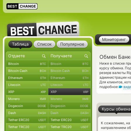
Мониторинг
Таблица
Список
Популярное
Обмен Банко
Ниже в списке пр
Bitcoin
Bitcoin
BTC
BTC
курсу обмена. По
Bitcoin Cash
Bitcoin Cash
BCH
BCH
резерв валюты Ri
администрации на
Ethereum
Ethereum
ETH
ETH
Для клиентов, ко
Litecoin
Litecoin
LTC
LTC
подробное
вид
XRP
XRP
XRP
XRP
Monero
Monero
XMR
XMR
Dogecoin
Dogecoin
DOGE
DOGE
Курсы обмена
Dash
Dash
DASH
DASH
Tether ERC20
Tether ERC20
USDT
USDT
К сожалению, на
Tether TRC20
Tether TRC20
USDT
USDT
направлением об