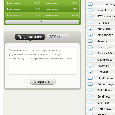
Наличные
Наличные
RUB
RUB
Top-Exchan
Наличные
Наличные
EUR
EUR
EasyGlobal
Наличные
Наличные
UAH
UAH
BTCconverti
1Change
Вобменка
Amgchange
Предложения
BTC-кран
4esnok
CryptoStrix
CashRocket
Payex24
Flexy69
EliteObmen
24Exchange
CoinsBlack
SendNow
GrumBot
FinBitFlow