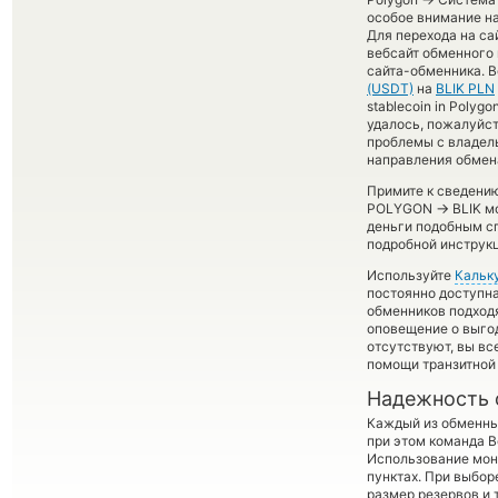
особое внимание на
Для перехода на са
вебсайт обменного 
сайта-обменника. В
(USDT)
на
BLIK PLN
stablecoin in Polyg
удалось, пожалуйс
проблемы с владель
направления обмен
Примите к сведению
→
POLYGON
BLIK м
деньги подобным сп
подробной инструкц
Используйте
Кальк
постоянно доступн
обменников подходя
оповещение о выгод
отсутствуют, вы в
помощи транзитной
Надежность 
Каждый из обменны
при этом команда 
Использование мон
пунктах. При выбор
размер резервов и 