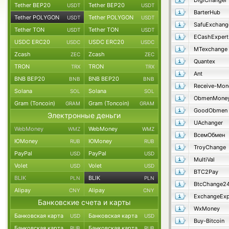
DigiChanger
Tether BEP20
Tether BEP20
USDT
USDT
BarterHub
Tether POLYGON
Tether POLYGON
USDT
USDT
SafuExchang
Tether TON
Tether TON
USDT
USDT
ECashExpert
USDC ERC20
USDC ERC20
USDC
USDC
MTexchange
Zcash
Zcash
ZEC
ZEC
Quantex
TRON
TRON
TRX
TRX
Ant
BNB BEP20
BNB BEP20
BNB
BNB
Receive-Mon
Solana
Solana
SOL
SOL
ObmenMone
Gram (Toncoin)
Gram (Toncoin)
GRAM
GRAM
GoodObmen
Электронные деньги
UAchanger
WebMoney
WebMoney
WMZ
WMZ
ВсемОбмен
ЮMoney
ЮMoney
RUB
RUB
TroyChange
PayPal
PayPal
USD
USD
MultiVal
Volet
Volet
USD
USD
BTC2Pay
BLIK
BLIK
PLN
PLN
BtcChange2
Alipay
Alipay
CNY
CNY
ExchangeExp
Банковские счета и карты
WxMoney
Банковская карта
Банковская карта
USD
USD
Buy-Bitcoin
Банковская карта
Банковская карта
RUB
RUB