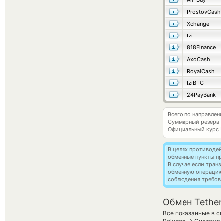
Air-Buy
ProstovCash
Xchange
Izi
818Finance
AxoCash
RoyalCash
IziBTC
24PayBank
Всего по направле
Суммарный резерв
Официальный курс
В целях противоде
обменные пункты п
В случае если тра
обменную операци
соблюдения требов
Обмен Tethe
Все показанные в с
→
Polygon
Система 