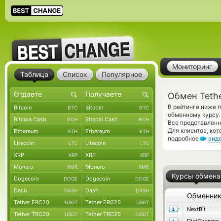
Мониторинг
Таблица
Список
Популярное
Обмен Teth
В рейтинге ниже 
Bitcoin
Bitcoin
BTC
BTC
обменному курсу.
Bitcoin Cash
Bitcoin Cash
BCH
BCH
Все представлен
Для клиентов, ко
Ethereum
Ethereum
ETH
ETH
подробное
вид
Litecoin
Litecoin
LTC
LTC
XRP
XRP
XRP
XRP
Monero
Monero
XMR
XMR
Курсы обмена
Dogecoin
Dogecoin
DOGE
DOGE
Dash
Dash
DASH
DASH
Обменни
Tether ERC20
Tether ERC20
USDT
USDT
NextBit
Tether TRC20
Tether TRC20
USDT
USDT