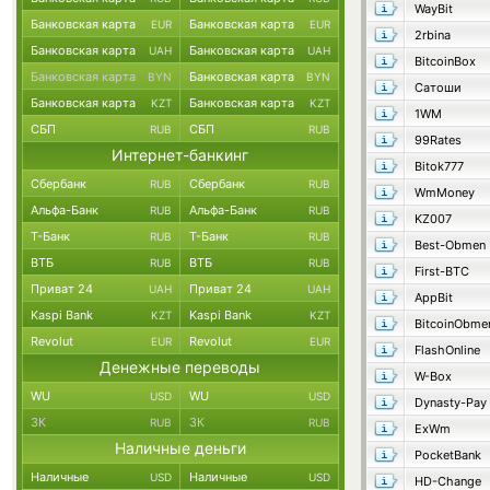
WayBit
Банковская карта
Банковская карта
EUR
EUR
2rbina
Банковская карта
Банковская карта
UAH
UAH
BitcoinBox
Банковская карта
Банковская карта
BYN
BYN
Сатоши
Банковская карта
Банковская карта
KZT
KZT
1WM
СБП
СБП
RUB
RUB
99Rates
Интернет-банкинг
Bitok777
Сбербанк
Сбербанк
RUB
RUB
WmMoney
Альфа-Банк
Альфа-Банк
RUB
RUB
KZ007
Т-Банк
Т-Банк
RUB
RUB
Best-Obmen
ВТБ
ВТБ
RUB
RUB
First-BTC
Приват 24
Приват 24
UAH
UAH
AppBit
Kaspi Bank
Kaspi Bank
KZT
KZT
BitcoinObme
Revolut
Revolut
EUR
EUR
FlashOnline
Денежные переводы
W-Box
WU
WU
USD
USD
Dynasty-Pay
ЗК
ЗК
RUB
RUB
ExWm
Наличные деньги
PocketBank
Наличные
Наличные
USD
USD
HD-Change