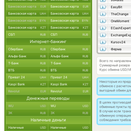
99Rates
Банковская карта
Банковская карта
EUR
EUR
EasyBit
Банковская карта
Банковская карта
UAH
UAH
TheChange
Банковская карта
Банковская карта
BYN
BYN
OneMoment
Банковская карта
Банковская карта
KZT
KZT
ECashExpert
СБП
СБП
RUB
RUB
ExchangeExp
Интернет-банкинг
Kursov24
Сбербанк
Сбербанк
Ферма
RUB
RUB
Альфа-Банк
Альфа-Банк
RUB
RUB
Всего по направле
Т-Банк
Т-Банк
RUB
RUB
Суммарный резерв
Курс обмена
USD/V
ВТБ
ВТБ
RUB
RUB
Приват 24
Приват 24
UAH
UAH
Некоторые из пред
Kaspi Bank
Kaspi Bank
KZT
KZT
обменов с расчето
выгодный обмен дл
Revolut
Revolut
EUR
EUR
Денежные переводы
В целях противоде
WU
WU
USD
USD
обменные пункты п
В случае если тра
ЗК
ЗК
RUB
RUB
обменную операци
Наличные деньги
соблюдения требов
Наличные
Наличные
USD
USD