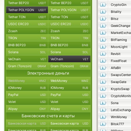
Tether BEP20
Tether BEP20
USDT
USDT
CryptoGin
Tether POLYGON
Tether POLYGON
USDT
USDT
Bitality
Tether TON
Tether TON
USDT
USDT
Bitsz
USDC ERC20
USDC ERC20
USDC
USDC
GeekChange
Zcash
Zcash
ZEC
ZEC
MarketExcha
TRON
TRON
TRX
TRX
BitFlaming
BNB BEP20
BNB BEP20
BNB
BNB
MoonLight
Solana
Solana
SOL
SOL
Revbit
VeChain
VeChain
VET
VET
FixedFloat
Gram (Toncoin)
Gram (Toncoin)
GRAM
GRAM
AlfaBit
Электронные деньги
SwapsCenter
WebMoney
WebMoney
WMZ
WMZ
SwapGate
ЮMoney
ЮMoney
RUB
RUB
KryptoSwap
PayPal
PayPal
USD
USD
CryptoMonit
Volet
Volet
USD
USD
Sona
Alipay
Alipay
CNY
CNY
LetsExchang
Банковские счета и карты
WmMoney
Банковская карта
Банковская карта
USD
USD
Bitok777
Банковская карта
Банковская карта
RUB
RUB