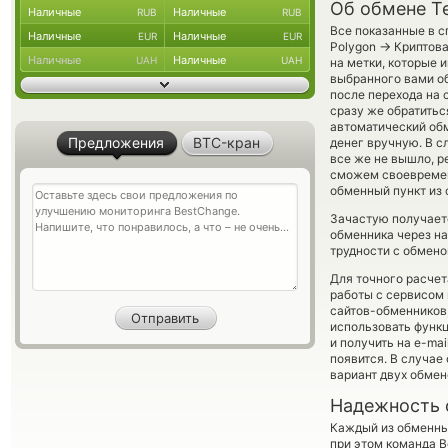
Об обмене T
Наличные
Наличные
RUB
RUB
Все показанные в с
Наличные
Наличные
EUR
EUR
→
Polygon
Криптова
Наличные
Наличные
UAH
UAH
на метки, которые 
выбранного вами об
после перехода на
сразу же обратитьс
автоматический о
Предложения
BTC-кран
денег вручную. В сл
все же не вышло, 
сможем своевремен
обменный пункт из 
Зачастую получает
обменника через на
трудности с обмено
Для точного расчет
работы с сервисом 
сайтов-обменников
использовать фун
и получить на e-ma
появится. В случае
вариант двух обмен
Надежность 
Каждый из обменны
при этом команда 