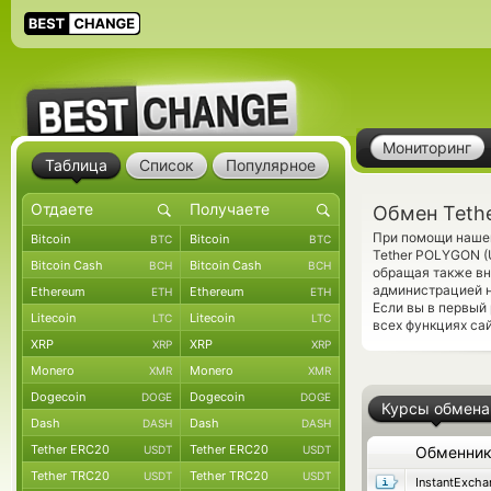
Мониторинг
Таблица
Список
Популярное
Обмен Tethe
При помощи нашег
Bitcoin
Bitcoin
BTC
BTC
Tether POLYGON 
Bitcoin Cash
Bitcoin Cash
BCH
BCH
обращая также вн
администрацией 
Ethereum
Ethereum
ETH
ETH
Если вы в первый
Litecoin
Litecoin
LTC
LTC
всех функциях сай
XRP
XRP
XRP
XRP
Monero
Monero
XMR
XMR
Dogecoin
Dogecoin
DOGE
DOGE
Курсы обмена
Dash
Dash
DASH
DASH
Tether ERC20
Tether ERC20
USDT
USDT
Обменни
Tether TRC20
Tether TRC20
USDT
USDT