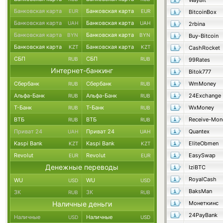
WayBit
Банковская карта
Банковская карта
EUR
EUR
BitcoinBox
Банковская карта
Банковская карта
UAH
UAH
2rbina
Банковская карта
Банковская карта
BYN
BYN
Buy-Bitcoin
Банковская карта
Банковская карта
KZT
KZT
CashRocket
СБП
СБП
RUB
RUB
99Rates
Интернет-банкинг
Bitok777
Сбербанк
Сбербанк
WmMoney
RUB
RUB
Альфа-Банк
Альфа-Банк
24Exchange
RUB
RUB
Т-Банк
Т-Банк
WxMoney
RUB
RUB
ВТБ
ВТБ
Receive-Mon
RUB
RUB
Приват 24
Приват 24
Quantex
UAH
UAH
Kaspi Bank
Kaspi Bank
EliteObmen
KZT
KZT
Revolut
Revolut
EasySwap
EUR
EUR
Денежные переводы
IziBTC
RoyalCash
WU
WU
USD
USD
BaksMan
ЗК
ЗК
RUB
RUB
Наличные деньги
Монеткинс
24PayBank
Наличные
Наличные
USD
USD