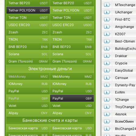
Tether BEP20
Tether BEP20
USDT
USDT
MTexchange
Tether POLYGON
Tether POLYGON
USDT
USDT
UAchanger
Tether TON
Tether TON
USDT
USDT
First-BTC
USDC ERC20
USDC ERC20
USDC
USDC
Amgchange
Zcash
Zcash
ZEC
ZEC
KZ007
TRON
TRON
TRX
TRX
Best-Obmen
BNB BEP20
BNB BEP20
BNB
BNB
BulldogExch
Solana
Solana
SOL
SOL
Drakkar
Gram (Toncoin)
Gram (Toncoin)
GRAM
GRAM
Crypcie
Электронные деньги
EasyGlobal
WebMoney
WebMoney
WMZ
WMZ
Сатоши
ЮMoney
ЮMoney
RUB
RUB
Dynasty-Pay
PayPal
PayPal
USD
USD
ExWm
PayPal
PayPal
GBP
GBP
1Change
Volet
Volet
USD
USD
TroyChange
Alipay
Alipay
CNY
CNY
4esnok
Банковские счета и карты
ВсемОбмен
Банковская карта
Банковская карта
USD
USD
BtcChange2
Банковская карта
Банковская карта
RUB
RUB