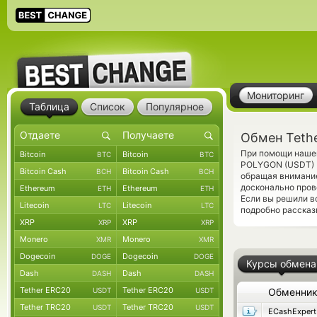
Мониторинг
Таблица
Список
Популярное
Обмен Teth
При помощи нашег
Bitcoin
Bitcoin
BTC
BTC
POLYGON (USDT)
Bitcoin Cash
Bitcoin Cash
BCH
BCH
обращая внимание
досконально про
Ethereum
Ethereum
ETH
ETH
Если вы решили в
Litecoin
Litecoin
LTC
LTC
подробно рассказ
XRP
XRP
XRP
XRP
Monero
Monero
XMR
XMR
Dogecoin
Dogecoin
DOGE
DOGE
Курсы обмена
Dash
Dash
DASH
DASH
Tether ERC20
Tether ERC20
USDT
USDT
Обменни
Tether TRC20
Tether TRC20
USDT
USDT
ECashExpert