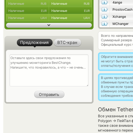
4ange
Наличные
Наличные
RUB
RUB
ProstovCash
Наличные
Наличные
EUR
EUR
Xchange
Наличные
Наличные
UAH
UAH
MChanger
Всего по направле
Суммарный резерв
Предложения
BTC-кран
Официальный курс
Обратите внимание
не могут быть отр
оплаты/получения с
В целях противоде
обменные пункты п
В случае если тра
обменную операци
соблюдения требов
Обмен Tethe
Все указанные в сп
→
Polygon
ПейПал ф
также свое внимани
мгновенного перехо