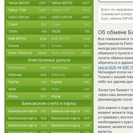
Tether BEP20
Tether BEP20
USDT
USDT
Всего по направле
Tether TON
Tether TON
USDT
USDT
Суммарный резерв
USDC ERC20
USDC ERC20
USDC
USDC
Курс обмена
XRP/N
Zcash
Zcash
ZEC
ZEC
Об обмене Ба
TRON
TRON
TRX
TRX
BNB BEP20
BNB BEP20
Все показанные в т
BNB
BNB
Криптовалюта Риппл
Solana
Solana
SOL
SOL
иногда расположены
Gram (Toncoin)
Gram (Toncoin)
обменного пункта п
GRAM
GRAM
пункта обмена вам
Электронные деньги
обратиться к админ
карта NOK
на
XRP (
WebMoney
WebMoney
WMZ
WMZ
Norwegian krone на 
ЮMoney
ЮMoney
RUB
RUB
Только с вашей по
либо же удалим дан
PayPal
PayPal
USD
USD
Volet
Volet
USD
USD
Зачастую бывает т
через наш монитори
Alipay
Alipay
CNY
CNY
рекомендуем посети
Банковские счета и карты
Для верного подсче
Банковская карта
Банковская карта
USD
USD
момент можете под
устраивают, воспо
Банковская карта
Банковская карта
RUB
RUB
необходимого курса
Банковская карта
Банковская карта
EUR
EUR
момент, можете во
валюты.
Банковская карта
Банковская карта
UAH
UAH