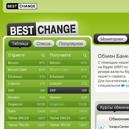
Мониторинг
Таблица
Список
Популярное
Обмен Банко
С помощью нашего
Bitcoin
Bitcoin
BTC
BTC
на Ripple (XRP) 
Bitcoin Cash
Bitcoin Cash
BCH
BCH
резерв валюты Ri
нашего сервиса.
Ethereum
Ethereum
ETH
ETH
Для посетителей,
Litecoin
Litecoin
LTC
LTC
специальное
в
XRP
XRP
XRP
XRP
Monero
Monero
XMR
XMR
Dogecoin
Dogecoin
DOGE
DOGE
Курсы обмена
Dash
Dash
DASH
DASH
Tether ERC20
Tether ERC20
USDT
USDT
Обменни
Tether TRC20
Tether TRC20
USDT
USDT
SwapsCenter