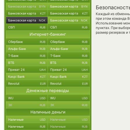
Банковская карта
Банковская карта
Безопасност
BYN
BYN
Банковская карта
Банковская карта
KZT
KZT
Каждый из обменны
при этом команда 
Банковская карта
Банковская карта
NOK
NOK
Использование мон
СБП
СБП
RUB
RUB
пунктах. При выбор
размер резервов и 
Интернет-банкинг
Сбербанк
Сбербанк
RUB
RUB
Альфа-Банк
Альфа-Банк
RUB
RUB
Т-Банк
Т-Банк
RUB
RUB
ВТБ
ВТБ
RUB
RUB
Приват 24
Приват 24
UAH
UAH
Kaspi Bank
Kaspi Bank
KZT
KZT
Revolut
Revolut
EUR
EUR
Денежные переводы
WU
WU
USD
USD
ЗК
ЗК
RUB
RUB
Наличные деньги
Наличные
Наличные
USD
USD
Наличные
Наличные
RUB
RUB