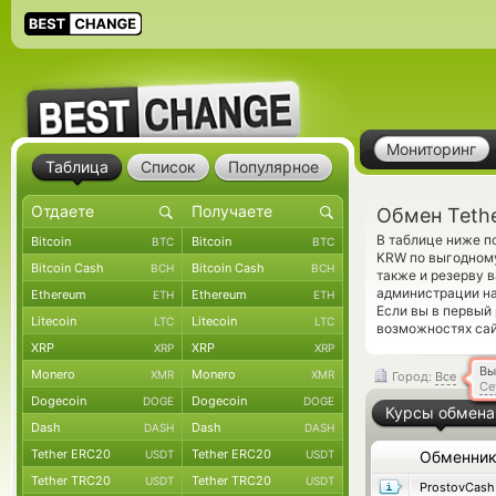
Мониторинг
Таблица
Список
Популярное
Обмен Teth
В таблице ниже п
Bitcoin
Bitcoin
BTC
BTC
KRW по выгодному
Bitcoin Cash
Bitcoin Cash
BCH
BCH
также и резерву 
администрации на
Ethereum
Ethereum
ETH
ETH
Если вы в первый
Litecoin
Litecoin
LTC
LTC
возможностях сай
XRP
XRP
XRP
XRP
Вы
Monero
Monero
XMR
XMR
Город:
Все
Се
Dogecoin
Dogecoin
DOGE
DOGE
Курсы обмена
Dash
Dash
DASH
DASH
Tether ERC20
Tether ERC20
USDT
USDT
Обменни
Tether TRC20
Tether TRC20
USDT
USDT
ProstovCash