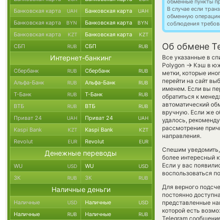
обменные пункты п
В случае если тра
Банковская карта
Банковская карта
UAH
UAH
обменную операци
Банковская карта
Банковская карта
BYN
BYN
соблюдения требов
Банковская карта
Банковская карта
KZT
KZT
Об обмене T
СБП
СБП
RUB
RUB
Интернет-банкинг
Все указанные в сп
→
Polygon
Кэш в юж
Сбербанк
Сбербанк
RUB
RUB
метки, которые ино
перейти на сайт вы
Альфа-Банк
Альфа-Банк
RUB
RUB
именем. Если вы пе
Т-Банк
Т-Банк
RUB
RUB
обратиться к менед
автоматический о
ВТБ
ВТБ
RUB
RUB
вручную. Если же об
Приват 24
Приват 24
UAH
UAH
удалось, рекоменд
рассмотрение причи
Kaspi Bank
Kaspi Bank
KZT
KZT
направления.
Revolut
Revolut
EUR
EUR
Спешим уведомить,
Денежные переводы
более интересный
Если у вас появили
WU
WU
USD
USD
воспользоваться по
ЗК
ЗК
RUB
RUB
Для верного подсче
Наличные деньги
постоянно доступн
Наличные
Наличные
представленные на
USD
USD
которой есть возмо
Наличные
Наличные
RUB
RUB
Telegram сообщение