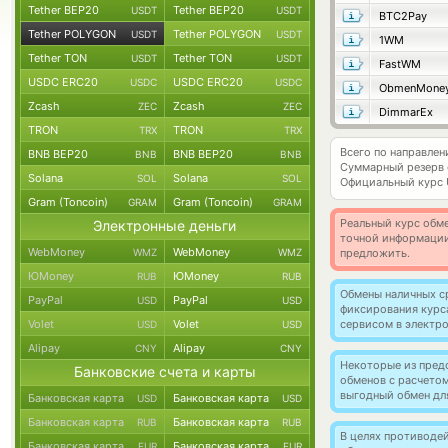
Tether BEP20
Tether BEP20
USDT
USDT
BTC2Pay
Tether POLYGON
Tether POLYGON
USDT
USDT
1WM
Tether TON
Tether TON
USDT
USDT
FastWM
USDC ERC20
USDC ERC20
USDC
USDC
ObmenMone
Zcash
Zcash
ZEC
ZEC
DimmarEx
TRON
TRON
TRX
TRX
Всего по направле
BNB BEP20
BNB BEP20
BNB
BNB
Суммарный резерв
Solana
Solana
SOL
SOL
Официальный курс
Gram (Toncoin)
Gram (Toncoin)
GRAM
GRAM
Реальный курс обме
Электронные деньги
точной информации
WebMoney
WebMoney
WMZ
WMZ
предложить.
ЮMoney
ЮMoney
RUB
RUB
Обмены наличных с
PayPal
PayPal
USD
USD
фиксирования курс
Volet
Volet
сервисом в электр
USD
USD
Alipay
Alipay
CNY
CNY
Некоторые из пред
Банковские счета и карты
обменов с расчето
выгодный обмен дл
Банковская карта
Банковская карта
USD
USD
Банковская карта
Банковская карта
RUB
RUB
В целях противоде
Банковская карта
Банковская карта
EUR
EUR