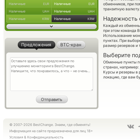
Наличные
Наличные
обменников, при п
EUR
EUR
транзитную валюту
Наличные
Наличные
UAH
UAH
Надежность 
Наличные
Наличные
KRW
KRW
Каждый из обменны
при этом команда 
Использование мон
пунктах. При выбор
Предложения
BTC-кран
размер резервов и 
Выберите по
Обменные пункты по
странах, например:
Курсы и резервы в 
локацию, где вам б
© 2007-2026 BestChange. Знаем, где обменять!
Информация на сайте предназначена для лиц 18+
Условия
&
Конфиденциальность