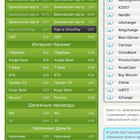
BulldogExch
Банковская карта
Банковская карта
UAH
UAH
KZ007
Банковская карта
Банковская карта
BYN
BYN
NextBit
Банковская карта
Банковская карта
KZT
KZT
UAchanger
Карта UnionPay
Карта UnionPay
CNY
CNY
Amgchange
СБП
СБП
RUB
RUB
Best-Obmen
Интернет-банкинг
Сатоши
Сбербанк
Сбербанк
CoinsBlack
RUB
RUB
Альфа-Банк
Альфа-Банк
ProstovCash
RUB
RUB
Т-Банк
Т-Банк
RoyalCash
RUB
RUB
ВТБ
ВТБ
Buy-Bitcoin
RUB
RUB
Приват 24
Приват 24
2rbina
UAH
UAH
Kaspi Bank
Kaspi Bank
IziBTC
KZT
KZT
Revolut
Revolut
Xchange
EUR
EUR
Денежные переводы
Всего по направле
WU
WU
USD
USD
Суммарный резерв
Официальный курс
ЗК
ЗК
RUB
RUB
Наличные деньги
В целях противоде
Наличные
Наличные
USD
USD
обменные пункты п