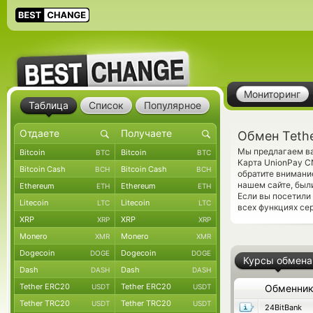
Мониторинг
Таблица
Список
Популярное
Обмен Teth
Мы предлагаем ва
Bitcoin
Bitcoin
BTC
BTC
Карта UnionPay C
Bitcoin Cash
Bitcoin Cash
BCH
BCH
обратите внимани
нашем сайте, был
Ethereum
Ethereum
ETH
ETH
Если вы посетили
Litecoin
Litecoin
LTC
LTC
всех функциях се
XRP
XRP
XRP
XRP
Monero
Monero
XMR
XMR
Dogecoin
Dogecoin
DOGE
DOGE
Курсы обмена
Dash
Dash
DASH
DASH
Tether ERC20
Tether ERC20
USDT
USDT
Обменни
Tether TRC20
Tether TRC20
USDT
USDT
24BitBank