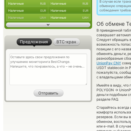
В случае если тра
Наличные
Наличные
RUB
RUB
обменную операци
соблюдения требов
Наличные
Наличные
EUR
EUR
Наличные
Наличные
UAH
UAH
Об обмене T
В приведенной табл
совершает автомати
Следует обращать в
Предложения
BTC-кран
возможность попас
позиции с его назв
обменять деньги, р
разнообразные сбои
UnionPay CNY
совер
USDT stablecoin in 
пожалуйста, сообщ
с владельцами обме
Имейте в виду, что
→
POLYGON
UnionP
деньги подобным сп
разделе FAQ.
Старайтесь всегда
комфорта использов
резервов. Если вы 
обменом, воспольз
или e-mail. В случ
оптимальный вариан