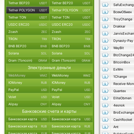
Tether BEP20
Tether BEP20
USDT
USDT
SafuExchang
Tether POLYGON
Tether POLYGON
USDT
USDT
ВсемОбмен
Tether TON
Tether TON
USDT
USDT
TroyChange
USDC ERC20
USDC ERC20
USDC
USDC
Drakkar
Zcash
Zcash
ZEC
ZEC
JarvisExcha
TRON
TRON
TRX
TRX
Dynasty-Pay
BNB BEP20
BNB BEP20
BNB
BNB
WayBit
Solana
Solana
SOL
SOL
BtcChange2
Gram (Toncoin)
Gram (Toncoin)
GRAM
GRAM
BitcoinBox
Электронные деньги
ExWm
WebMoney
WebMoney
WMZ
WMZ
1Change
ЮMoney
ЮMoney
RUB
RUB
Receive-Mon
PayPal
PayPal
USD
USD
Quantex
Volet
Volet
USD
USD
EliteObmen
Alipay
Alipay
CNY
CNY
4esnok
Банковские счета и карты
BroExchange
Банковская карта
Банковская карта
USD
USD
CashRocket
Банковская карта
Банковская карта
RUB
RUB
Ant
Банковская карта
Банковская карта
EUR
EUR