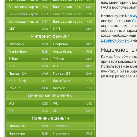
наш мониторинг. Ес
Банковская карта
Банковская карта
UAH
UAH
FAQ и воспользоват
Банковская карта
Банковская карта
BYN
BYN
Используйте
Кальк
доступна точная
Ст
Банковская карта
Банковская карта
KZT
KZT
сервисом, вам не 
СБП
СБП
RUB
RUB
собственные параме
когда необходимый 
Интернет-банкинг
Двойной обмен
и на
Сбербанк
Сбербанк
RUB
RUB
Надежность 
Альфа-Банк
Альфа-Банк
RUB
RUB
Каждый из обменны
Т-Банк
Т-Банк
RUB
RUB
при этом команда 
ВТБ
ВТБ
Использование мон
RUB
RUB
пунктах. При выбор
Приват 24
Приват 24
UAH
UAH
размер резервов и 
Kaspi Bank
Kaspi Bank
KZT
KZT
Revolut
Revolut
EUR
EUR
Денежные переводы
WU
WU
USD
USD
ЗК
ЗК
RUB
RUB
Наличные деньги
Наличные
Наличные
USD
USD
Наличные
Наличные
RUB
RUB