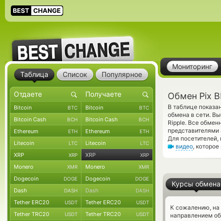
Мониторинг
Таблица
Список
Популярное
Обмен Pix B
В таблице показа
Bitcoin
Bitcoin
BTC
BTC
обмена в сети. В
Bitcoin Cash
Bitcoin Cash
BCH
BCH
Ripple. Все обме
представителями
Ethereum
Ethereum
ETH
ETH
Для посетителей,
Litecoin
Litecoin
LTC
LTC
видео
, которое
XRP
XRP
XRP
XRP
Monero
Monero
XMR
XMR
Dogecoin
Dogecoin
DOGE
DOGE
Курсы обмена
Dash
Dash
DASH
DASH
Tether ERC20
Tether ERC20
USDT
USDT
К сожалению, на
Tether TRC20
Tether TRC20
USDT
USDT
направлением об