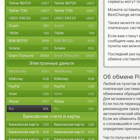
сервисы могут по
Tether BEP20
Tether BEP20
USDT
USDT
Можете оставит
Tether TON
Tether TON
USDT
USDT
BestChange авто
USDC ERC20
USDC ERC20
USDC
USDC
Также можете о
Zcash
Zcash
ZEC
ZEC
платежную систе
TRON
TRON
TRX
TRX
Если вам станут
BNB BEP20
BNB BEP20
сообщите нам, в
BNB
BNB
пункты как можно
Solana
Solana
SOL
SOL
Последний раз ку
Gram (Toncoin)
Gram (Toncoin)
GRAM
GRAM
обмена составл
Электронные деньги
WebMoney
WebMoney
WMZ
WMZ
Об обмене Pi
ЮMoney
ЮMoney
RUB
RUB
Любой из пунктов о
PayPal
PayPal
USD
USD
платежная система
обменника обращайт
Volet
Volet
USD
USD
Для мгновенного пе
Alipay
Alipay
CNY
CNY
Если после переход
рекомендуем сразу 
Pix
Pix
BRL
BRL
автоматический о
Банковские счета и карты
Если же обменять Br
о сложившейся сит
Банковская карта
Банковская карта
USD
USD
определим причины 
Банковская карта
Банковская карта
RUB
RUB
Часто получается та
Банковская карта
Банковская карта
EUR
EUR