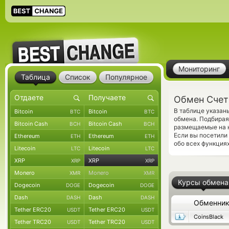
Мониторинг
Таблица
Список
Популярное
Обмен Счет 
В таблице указан
Bitcoin
Bitcoin
BTC
BTC
обмена. Подбирая
Bitcoin Cash
Bitcoin Cash
BCH
BCH
размещаемые на н
Если вы посетили
Ethereum
Ethereum
ETH
ETH
обо всех функциях
Litecoin
Litecoin
LTC
LTC
XRP
XRP
XRP
XRP
Monero
Monero
XMR
XMR
Курсы обмена
Dogecoin
Dogecoin
DOGE
DOGE
Dash
Dash
DASH
DASH
Обменни
Tether ERC20
Tether ERC20
USDT
USDT
CoinsBlack
Tether TRC20
Tether TRC20
USDT
USDT