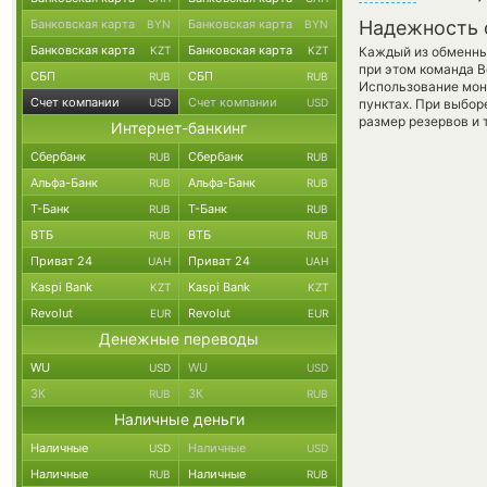
Банковская карта
Банковская карта
Надежность 
BYN
BYN
Банковская карта
Банковская карта
KZT
KZT
Каждый из обменны
при этом команда 
СБП
СБП
RUB
RUB
Использование мон
Счет компании
Счет компании
USD
USD
пунктах. При выбор
размер резервов и 
Интернет-банкинг
Сбербанк
Сбербанк
RUB
RUB
Альфа-Банк
Альфа-Банк
RUB
RUB
Т-Банк
Т-Банк
RUB
RUB
ВТБ
ВТБ
RUB
RUB
Приват 24
Приват 24
UAH
UAH
Kaspi Bank
Kaspi Bank
KZT
KZT
Revolut
Revolut
EUR
EUR
Денежные переводы
WU
WU
USD
USD
ЗК
ЗК
RUB
RUB
Наличные деньги
Наличные
Наличные
USD
USD
Наличные
Наличные
RUB
RUB