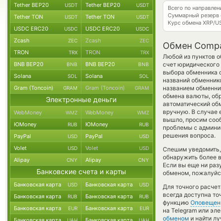
Tether BEP20
Tether BEP20
USDT
USDT
Всего по направле
Суммарный резерв
Tether TON
Tether TON
USDT
USDT
Курс обмена
XRP/U
USDC ERC20
USDC ERC20
USDC
USDC
Zcash
Zcash
ZEC
ZEC
Обмен Compan
TRON
TRON
TRX
TRX
Любой из пунктов о
BNB BEP20
BNB BEP20
счет юридического
BNB
BNB
выбора обменника о
Solana
Solana
SOL
SOL
названий обменнико
Gram (Toncoin)
Gram (Toncoin)
названием обменни
GRAM
GRAM
обмена валюты, обр
Электронные деньги
автоматический об
вручную. В случае ес
WebMoney
WebMoney
WMZ
WMZ
вышло, просим соо
ЮMoney
ЮMoney
RUB
RUB
проблемы с админис
решения вопроса.
PayPal
PayPal
USD
USD
Volet
Volet
USD
USD
Спешим уведомить,
обнаружить более 
Alipay
Alipay
CNY
CNY
Если вы еще ни раз
Банковские счета и карты
обменом, пожалуйст
Банковская карта
Банковская карта
USD
USD
Для точного расчет
всегда доступна т
Банковская карта
Банковская карта
RUB
RUB
функцию
Оповещен
Банковская карта
Банковская карта
EUR
EUR
на Telegram или эл
обменом
и найти л
Банковская карта
Банковская карта
UAH
UAH