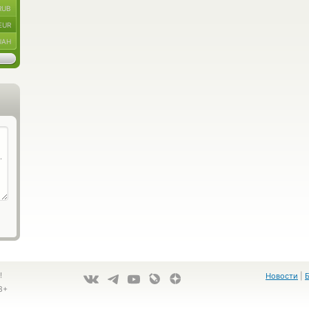
RUB
EUR
UAH
!
Новости
|
8+