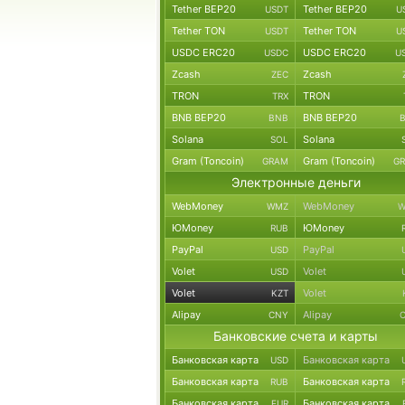
Tether BEP20
Tether BEP20
USDT
U
Tether TON
Tether TON
USDT
U
USDC ERC20
USDC ERC20
USDC
U
Zcash
Zcash
ZEC
TRON
TRON
TRX
BNB BEP20
BNB BEP20
BNB
Solana
Solana
SOL
Gram (Toncoin)
Gram (Toncoin)
GRAM
G
Электронные деньги
WebMoney
WebMoney
WMZ
W
ЮMoney
ЮMoney
RUB
PayPal
PayPal
USD
Volet
Volet
USD
Volet
Volet
KZT
Alipay
Alipay
CNY
Банковские счета и карты
Банковская карта
Банковская карта
USD
Банковская карта
Банковская карта
RUB
Банковская карта
Банковская карта
EUR