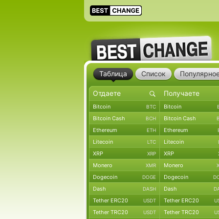
Таблица
Список
Популярно
Bitcoin
Bitcoin
BTC
Bitcoin Cash
Bitcoin Cash
BCH
Ethereum
Ethereum
ETH
Litecoin
Litecoin
LTC
XRP
XRP
XRP
Monero
Monero
XMR
Dogecoin
Dogecoin
DOGE
D
Dash
Dash
DASH
D
Tether ERC20
Tether ERC20
USDT
U
Tether TRC20
Tether TRC20
USDT
U