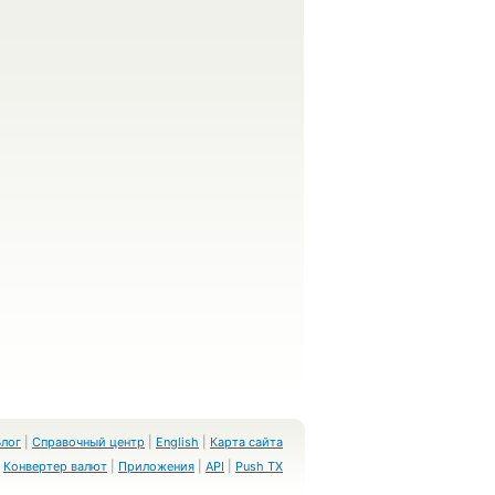
Блог
|
Справочный центр
|
English
|
Карта сайта
Конвертер валют
|
Приложения
|
API
|
Push TX