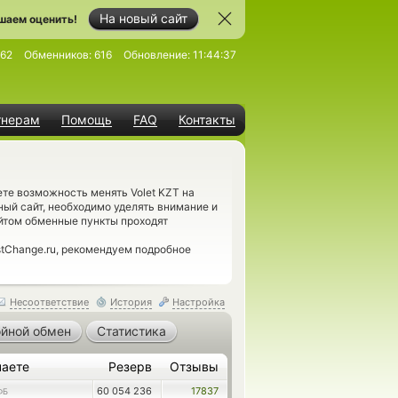
На новый сайт
шаем оценить!
62
Обменников:
616
Обновление:
11:44:37
тнерам
Помощь
FAQ
Контакты
те возможность менять Volet KZT на
ый сайт, необходимо уделять внимание и
йтом обменные пункты проходят
tChange.ru, рекомендуем подробное
Несоответствие
История
Настройка
йной обмен
Статистика
чаете
Резерв
Отзывы
60 054 236
17837
ФБ