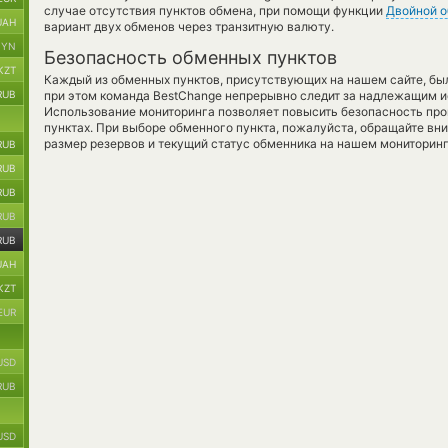
случае отсутствия пунктов обмена, при помощи функции
Двойной 
UAH
вариант двух обменов через транзитную валюту.
BYN
Безопасность обменных пунктов
KZT
Каждый из обменных пунктов, присутствующих на нашем сайте, бы
RUB
при этом команда BestChange непрерывно следит за надлежащим и
Использование мониторинга позволяет повысить безопасность пр
пунктах. При выборе обменного пункта, пожалуйста, обращайте вн
размер резервов и текущий статус обменника на нашем мониторинг
RUB
RUB
RUB
RUB
RUB
UAH
KZT
EUR
USD
RUB
USD