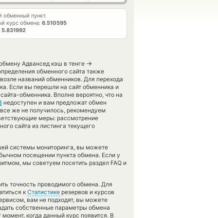
 обменный пункт.
й курс обмена:
6.510595
т
5.831992
→
 обмену Адвансед кэш в тенге
определения обменного сайта также
 возле названий обменников. Для перехода
ка. Если вы перешли на сайт обменника и
сайта-обменника. Вполне вероятно, что на
B
недоступен и вам предложат обмен
k все же не получилось, рекомендуем
ветствующие меры: рассмотрение
ого сайта из листинга текущего
шей системы мониторинга, вы можете
бычном посещении пункта обмена. Если у
ритмом, мы советуем посетить раздел FAQ и
рить точность проводимого обмена. Для
атиться к
Статистике
резервов и курсов
рвисом, вам не подходят, вы можете
задать собственные параметры обмена
 момент, когда данный курс появится. В