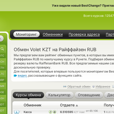
Уже видели новый BestChange? Пригла
Всего курсов:
12547
Мониторинг
Обменники
Проверка адреса
Пар
е
Обмен Volet KZT на Райффайзен RUB
Мы предлагаем вам рейтинг обменных пунктов, в которых вы имее
BTC
Райффайзен RUB по наилучшему курсу в Рунете. Подбирая обменн
BCH
резерву валюты RaiffeisenBank RUB. Все предлагаемые нашим са
доскональную проверку.
ETH
Для посетителей, которые впервые пользуются мониторингом Bes
LTC
видео
, рассказывающее о функциях сайта.
XRP
XMR
Обратный обмен
Избранное
OGE
Курсы обмена
Калькулятор
Оповещение
Дво
ASH
SDT
Обменник
Отдаете
Полу
▲
SDT
от 65 106
Касса
6.510595
1
KZT Volet
RUB Р