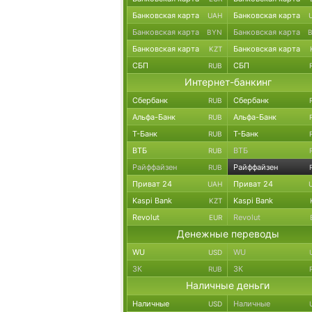
Банковская карта
Банковская карта
UAH
Банковская карта
Банковская карта
BYN
Банковская карта
Банковская карта
KZT
СБП
СБП
RUB
Интернет-банкинг
Сбербанк
Сбербанк
RUB
Альфа-Банк
Альфа-Банк
RUB
Т-Банк
Т-Банк
RUB
ВТБ
ВТБ
RUB
Райффайзен
Райффайзен
RUB
Приват 24
Приват 24
UAH
Kaspi Bank
Kaspi Bank
KZT
Revolut
Revolut
EUR
Денежные переводы
WU
WU
USD
ЗК
ЗК
RUB
Наличные деньги
Наличные
Наличные
USD