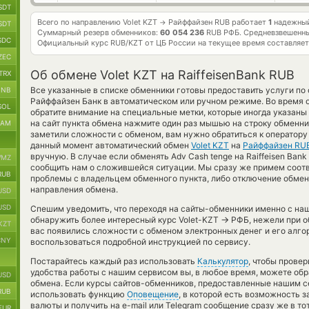
SDT
Всего по направлению Volet KZT
Райффайзен RUB работает
1
надежный
→
SDT
Суммарный резерв обменников:
60 054 236
RUB РФБ.
Средневзвешенны
SDC
Официальный курс
RUB/KZT
от ЦБ России на текущее время составляе
ZEC
Об обмене Volet KZT на RaiffeisenBank RUB
TRX
Все указанные в списке обменники готовы предоставить услуги по
BNB
Райффайзен Банк в автоматическом или ручном режиме. Во время 
SOL
обратите внимание на специальные метки, которые иногда указаны
на сайт пункта обмена нажмите один раз мышью на строку обменни
RAM
заметили сложности с обменом, вам нужно обратиться к оператору 
данный момент автоматический обмен
Volet KZT
на
Райффайзен RU
вручную. В случае если обменять Adv Cash tenge на Raiffeisen Ban
MZ
сообщить нам о сложившейся ситуации. Мы сразу же примем соот
RUB
проблемы с владельцем обменного пункта, либо отключение обменн
направления обмена.
USD
USD
Спешим уведомить, что переходя на сайты-обменники именно с на
→
обнаружить более интересный курс Volet-KZT
РФБ, нежели при о
KZT
вас появились сложности с обменом электронных денег и его алго
CNY
воспользоваться подробной инструкцией по сервису.
Постарайтесь каждый раз использовать
Калькулятор
, чтобы прове
удобства работы с нашим сервисом вы, в любое время, можете обр
USD
обмена. Если курсы сайтов-обменников, предоставленные нашим се
RUB
использовать функцию
Оповещение
, в которой есть возможность 
валюты и получить на e-mail или Telegram сообщение сразу же в тот
EUR