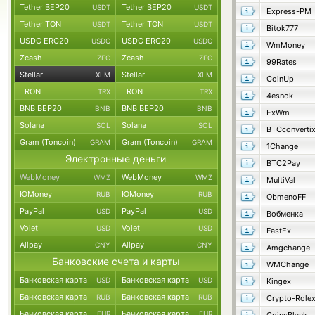
Tether BEP20
Tether BEP20
USDT
USDT
Express-PM
Tether TON
Tether TON
USDT
USDT
Bitok777
USDC ERC20
USDC ERC20
USDC
USDC
WmMoney
Zcash
Zcash
ZEC
ZEC
99Rates
Stellar
Stellar
XLM
XLM
CoinUp
TRON
TRON
TRX
TRX
4esnok
BNB BEP20
BNB BEP20
BNB
BNB
ExWm
Solana
Solana
SOL
SOL
BTCconverti
Gram (Toncoin)
Gram (Toncoin)
GRAM
GRAM
1Change
Электронные деньги
BTC2Pay
WebMoney
WebMoney
WMZ
WMZ
MultiVal
ЮMoney
ЮMoney
RUB
RUB
ObmenoFF
PayPal
PayPal
USD
USD
Вобменка
Volet
Volet
USD
USD
FastEx
Alipay
Alipay
CNY
CNY
Amgchange
Банковские счета и карты
WMChange
Банковская карта
Банковская карта
USD
USD
Kingex
Банковская карта
Банковская карта
RUB
RUB
Crypto-Role
Банковская карта
Банковская карта
EUR
EUR