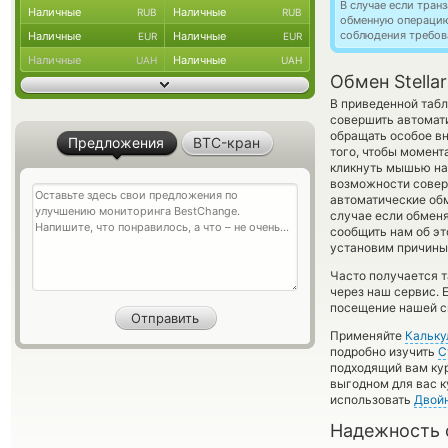
В случае если тра
Наличные
Наличные
RUB
RUB
обменную операци
соблюдения требов
Наличные
Наличные
EUR
EUR
Наличные
Наличные
UAH
UAH
Обмен Stella
В приведенной табл
совершить автомат
обращать особое вн
Предложения
BTC-кран
того, чтобы момент
кликнуть мышью на 
возможности соверш
автоматические о
случае если обменят
сообщить нам об э
установим причины
Часто получается та
через наш сервис. 
посещение нашей си
Применяйте
Кальку
подробно изучить
С
подходящий вам кур
выгодном для вас к
использовать
Двой
Надежность 