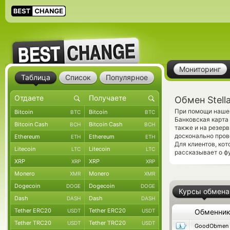
Мониторинг
Таблица
Список
Популярное
Обмен Stell
При помощи нашег
Bitcoin
Bitcoin
BTC
BTC
Банковская карта
Bitcoin Cash
Bitcoin Cash
BCH
BCH
также и на резер
досконально пров
Ethereum
Ethereum
ETH
ETH
Для клиентов, ко
Litecoin
Litecoin
LTC
LTC
рассказывает о ф
XRP
XRP
XRP
XRP
Monero
Monero
XMR
XMR
Dogecoin
Dogecoin
DOGE
DOGE
Курсы обмена
Dash
Dash
DASH
DASH
Tether ERC20
Tether ERC20
USDT
USDT
Обменни
Tether TRC20
Tether TRC20
USDT
USDT
GoodObmen