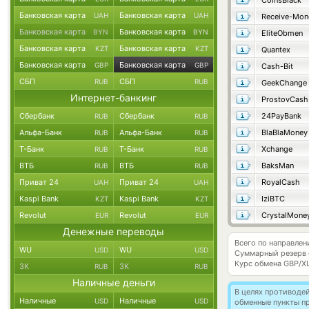
CoinsBlack
Банковская карта
Банковская карта
UAH
UAH
Receive-Mon
Банковская карта
Банковская карта
BYN
BYN
EliteObmen
Банковская карта
Банковская карта
KZT
KZT
Quantex
Банковская карта
Банковская карта
GBP
GBP
Cash-Bit
СБП
СБП
RUB
RUB
GeekChange
Интернет-банкинг
ProstovCash
Сбербанк
Сбербанк
24PayBank
RUB
RUB
Альфа-Банк
Альфа-Банк
BlaBlaMoney
RUB
RUB
Т-Банк
Т-Банк
Xchange
RUB
RUB
ВТБ
ВТБ
BaksMan
RUB
RUB
Приват 24
Приват 24
RoyalCash
UAH
UAH
Kaspi Bank
Kaspi Bank
IziBTC
KZT
KZT
Revolut
Revolut
CrystalMone
EUR
EUR
Денежные переводы
Всего по направлен
WU
WU
USD
USD
Суммарный резерв
Курс обмена
GBP/X
ЗК
ЗК
RUB
RUB
Наличные деньги
В целях противоде
Наличные
Наличные
USD
USD
обменные пункты п